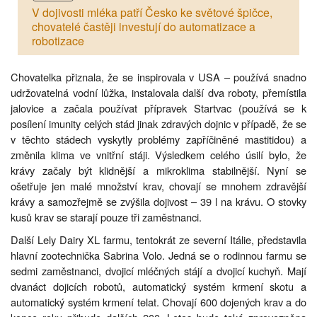
V dojivosti mléka patří Česko ke světové špičce,
chovatelé častěji investují do automatizace a
robotizace
Chovatelka přiznala, že se inspirovala v USA – používá snadno
udržovatelná vodní lůžka, instalovala další dva roboty, přemístila
jalovice a začala používat přípravek Startvac (používá se k
posílení imunity celých stád jinak zdravých dojnic v případě, že se
v těchto stádech vyskytly problémy zapříčiněné mastitidou) a
změnila klima ve vnitřní stáji. Výsledkem celého úsilí bylo, že
krávy začaly být klidnější a mikroklima stabilnější. Nyní se
ošetřuje jen malé množství krav, chovají se mnohem zdravější
krávy a samozřejmě se zvýšila dojivost – 39 l na krávu. O stovky
kusů krav se starají pouze tři zaměstnanci.
Další Lely Dairy XL farmu, tentokrát ze severní Itálie, představila
hlavní zootechnička Sabrina Volo. Jedná se o rodinnou farmu se
sedmi zaměstnanci, dvojicí mléčných stájí a dvojicí kuchyň. Mají
dvanáct dojicích robotů, automatický systém krmení skotu a
automatický systém krmení telat. Chovají 600 dojených krav a do