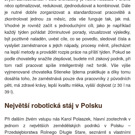
něco optimalizovat, redukovat, zjednodušovat a kombinovat. Dále
je nutné dobře zorganizovat a standardizovat pracoviště a
zkontrolovat jednou za měsíc, zda vše funguje tak, jak má.
Vhodné je rovněž začít s jednoduchými cíli, jako je například
každý týden pořádat 20minutové porady, vizualizovat výsledky,
být pozitivně naladěn, uvést cíle, co se povedlo, sledovat čísla a
vyslyšet zaměstnance s jejich nápady, procesy měnit, přecházet
na lepší metody a provádět rozpis práce na příští týden. Pokud se
podle chovatelky snažíte zlepšovat, budete mít ziskový podnik, při
tom radí pracovat spíše inteligentněji než tvrdě. Vše výše
vyjmenované chovatelka Stieneke Ijdema praktikuje a díky tomu
dosáhla toho, že zaměstnává pouze dva pracovníky z původních
pěti, má zdravé krávy, lepší kvalitu mléka, vyšší dojivost (z 30 l na
39 l).
Největší robotická stáj v Polsku
Při dalším živém vstupu nás Karol Polaszek, hlavní zootechnik v
jednom z největších zemědělských podniků v Polsku –
Przedsiębiorstwa Rolnego Długie Stare, seznámil s vlastními