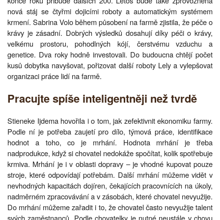
konce roku přibude dalších 200. Letos bude také zprovozněna
nová stáj se čtyřmi dojicími roboty a automatickým systémem
krmení. Sabrina Volo během působení na farmě zjistila, že péče o
krávy je zásadní. Dobrých výsledků dosahují díky péči o krávy,
velkému prostoru, pohodlných kójí, čerstvému vzduchu a
genetice. Dva roky hodně investovali. Do budoucna chtějí počet
kusů dobytka navyšovat, pořizovat další roboty Lely a vylepšovat
organizaci práce lidí na farmě.
Pracujte spíše inteligentněji než tvrdě
Stieneke Ijdema hovořila i o tom, jak zefektivnit ekonomiku farmy.
Podle ní je potřeba zaujetí pro dílo, týmová práce, identifikace
hodnot a toho, co je mrhání. Hodnota mrhání je třeba
nadprodukce, když si chovatel nedokáže spočítat, kolik spotřebuje
krmiva. Mrhání je i v oblasti dopravy – je vhodné kupovat pouze
stroje, které odpovídají potřebám. Další mrhání můžeme vidět v
nevhodných kapacitách dojíren, čekajících pracovnících na úkoly,
nadměrném zpracovávání a v zásobách, které chovatel nevyužije.
Do mrhání můžeme zařadit i to, že chovatel často nevyužije talent
svých zaměstnanců. Podle chovatelky je nutné neustále v chovu