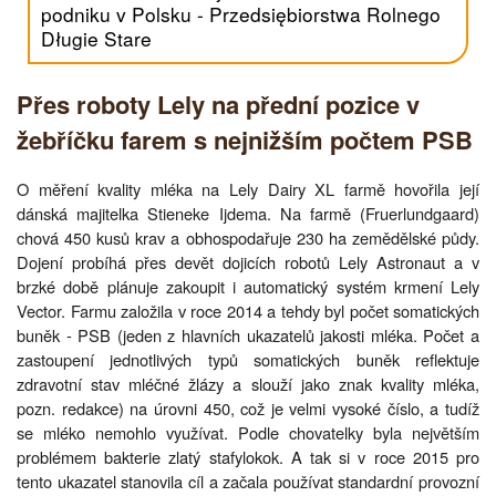
podniku v Polsku - Przedsiębiorstwa Rolnego
Długie Stare
Přes roboty Lely na přední pozice v
žebříčku farem s nejnižším počtem PSB
O měření kvality mléka na Lely Dairy XL farmě hovořila její
dánská majitelka Stieneke Ijdema. Na farmě (Fruerlundgaard)
chová 450 kusů krav a obhospodařuje 230 ha zemědělské půdy.
Dojení probíhá přes devět dojicích robotů Lely Astronaut a v
brzké době plánuje zakoupit i automatický systém krmení Lely
Vector. Farmu založila v roce 2014 a tehdy byl počet somatických
buněk - PSB (jeden z hlavních ukazatelů jakosti mléka. Počet a
zastoupení jednotlivých typů somatických buněk reflektuje
zdravotní stav mléčné žlázy a slouží jako znak kvality mléka,
pozn. redakce) na úrovni 450, což je velmi vysoké číslo, a tudíž
se mléko nemohlo využívat. Podle chovatelky byla největším
problémem bakterie zlatý stafylokok. A tak si v roce 2015 pro
tento ukazatel stanovila cíl a začala používat standardní provozní