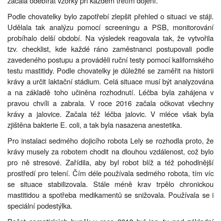
začala odebírat vzorky při každém třetím dojení.
Podle chovatelky bylo zapotřebí zlepšit přehled o situaci ve stáji.
Udělala tak analýzu pomocí screeningu a PSB, monitorování
probíhalo delší období. Na výsledek reagovala tak, že vytvořila
tzv. checklist, kde každé ráno zaměstnanci postupovali podle
zavedeného postupu a prováděli ruční testy pomocí kalifornského
testu mastitidy. Podle chovatelky je důležité se zaměřit na historii
krávy a určit laktační stádium. Celá situace musí být analyzována
a na základě toho učiněna rozhodnutí. Léčba byla zahájena v
pravou chvíli a zabrala. V roce 2016 začala očkovat všechny
krávy a jalovice. Začala též léčba jalovic. V mléce však byla
zjištěna bakterie E. coli, a tak byla nasazena anestetika.
Pro instalaci sedmého dojicího robota Lely se rozhodla proto, že
krávy musely za robotem chodit na dlouhou vzdálenost, což bylo
pro ně stresové. Zařídila, aby byl robot blíž a též pohodlnější
prostředí pro telení. Čím déle používala sedmého robota, tím víc
se situace stabilizovala. Stále méně krav trpělo chronickou
mastitidou a spotřeba medikamentů se snižovala. Používala se i
speciální podestýlka.