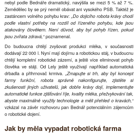
nebyl podle Bednáře dramatický, navýšila se mezi 5 % až 7 %.
Zemědělec by se prý neměl obávat ani vysokého PSB. Taktéž je
zastáncem volného pohybu krav:
„Do dojicího robota krávy chodí
podle vlastní potřeby na rozdíl od řízeného pohybu, kde jsou
atakovány člověkem. Není důvod, aby byl pohyb řízen, pokud
jsou zvířata zdravá,“
poznamenal.
Do budoucna chtějí zvyšovat produkci mléka, v současnosti
dodávají 22 000 l. Nyní mají dojírnu a robotickou stáj, v budoucnu
chtějí kompletní robotické zázemí, a ještě více eliminovat pohyb
člověka ve stáji. Od Lely ještě využívají například automatická
drbadla a přihrnovač krmiva.
„Zmapujte si trh, aby byl koncept
farmy funkční, robota správně nakonfigurujte, zjistěte si
zkušenosti jiných uživatelů, jak dobře krávy dojí, implementujte
automatické funkce zjišťování říje, kvality mléka, přežvykování tak,
abyste maximálně využily technologie a měli přehled o kravách,“
vzkázal na závěr rozhovoru pan Bednář potenciálním zájemcům
o robotické dojení.
Jak by měla vypadat robotická farma