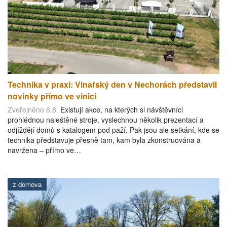
Technika v praxi: Vinařský den v Nechorách představil
novinky přímo ve vinici
Zveřejněno 6.8.
Existují akce, na kterých si návštěvníci
prohlédnou naleštěné stroje, vyslechnou několik prezentací a
odjíždějí domů s katalogem pod paží. Pak jsou ale setkání, kde se
technika představuje přesně tam, kam byla zkonstruována a
navržena – přímo ve…
z domova