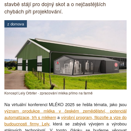
stavbě stájí pro dojný skot a o nejčastějších
chybách při projektování.
z domova
Koncept Lely Orbiter - zpracování mléka přímo na farmě
Na virtuální konferenci MLÉKO 2025 se řešila témata, jako jsou
význam produkce mléka v českém zemědělství, potenciál
automatizace, trh s mlékem
a
výrobní program, filozofie a vize do
budoucnosti firmy Lely
, která se zabývá vývojem a výrobou
stájových technologií. V tomto článku se budeme věnovat