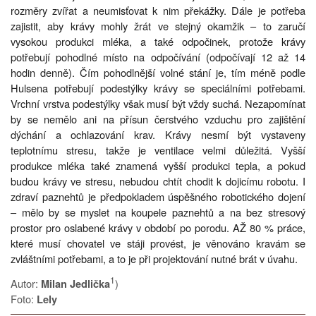
rozměry zvířat a neumisťovat k nim překážky. Dále je potřeba
zajistit, aby krávy mohly žrát ve stejný okamžik – to zaručí
vysokou produkci mléka, a také odpočinek, protože krávy
potřebují pohodlné místo na odpočívání (odpočívají 12 až 14
hodin denně). Čím pohodlnější volné stání je, tím méně podle
Hulsena potřebují podestýlky krávy se speciálními potřebami.
Vrchní vrstva podestýlky však musí být vždy suchá. Nezapomínat
by se nemělo ani na přísun čerstvého vzduchu pro zajištění
dýchání a ochlazování krav. Krávy nesmí být vystaveny
teplotnímu stresu, takže je ventilace velmi důležitá. Vyšší
produkce mléka také znamená vyšší produkci tepla, a pokud
budou krávy ve stresu, nebudou chtít chodit k dojicímu robotu. I
zdraví paznehtů je předpokladem úspěšného robotického dojení
– mělo by se myslet na koupele paznehtů a na bez stresový
prostor pro oslabené krávy v období po porodu. AŽ 80 % práce,
které musí chovatel ve stáji provést, je věnováno kravám se
zvláštními potřebami, a to je při projektování nutné brát v úvahu.
1
Autor:
)
Milan Jedlička
Foto:
Lely