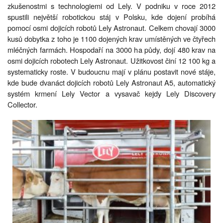
zkušenostmi s technologiemi od Lely. V podniku v roce 2012
spustili největší robotickou stáj v Polsku, kde dojení probíhá
pomocí osmi dojicích robotů Lely Astronaut. Celkem chovají 3000
kusů dobytka z toho je 1100 dojených krav umístěných ve čtyřech
mléčných farmách. Hospodaří na 3000 ha půdy, dojí 480 krav na
osmi dojicích robotech Lely Astronaut. Užitkovost činí 12 100 kg a
systematicky roste. V budoucnu mají v plánu postavit nové stáje,
kde bude dvanáct dojicích robotů Lely Astronaut A5, automatický
systém krmení Lely Vector a vysavač kejdy Lely Discovery
Collector.