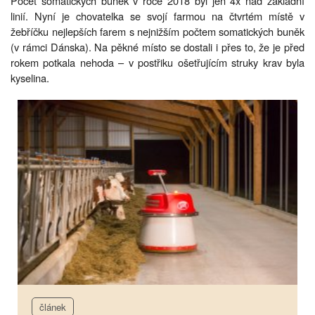
Počet somatických buněk v roce 2018 byl jen 4x nad základní
linií. Nyní je chovatelka se svojí farmou na čtvrtém místě v
žebříčku nejlepších farem s nejnižším počtem somatických buněk
(v rámci Dánska). Na pěkné místo se dostali i přes to, že je před
rokem potkala nehoda – v postřiku ošetřujícím struky krav byla
kyselina.
článek