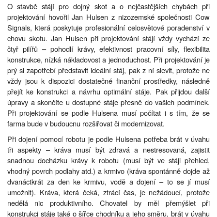
O stavbě stájí pro dojný skot a o nejčastějších chybách při
projektování hovořil Jan Hulsen z nizozemské společnosti Cow
Signals, která poskytuje profesionální celosvětové poradenství v
chovu skotu. Jan Hulsen při projektování stájí vždy vychází ze
čtyř pilířů – pohodlí krávy, efektivnost pracovní síly, flexibilita
konstrukce, nízká nákladovost a jednoduchost. Při projektování je
prý si zapotřebí představit ideální stáj, pak z ní slevit, protože ne
vždy jsou k dispozici dostatečné finanční prostředky, následně
přejít ke konstrukci a návrhu optimální stáje. Pak přijdou další
úpravy a skončíte u dostupné stáje přesně do vašich podmínek.
Při projektování se podle Hulsena musí počítat i s tím, že se
farma bude v budoucnu rozšiřovat či modernizovat.
Při dojení pomocí robotu je podle Hulsena potřeba brát v úvahu
tři aspekty – kráva musí být zdravá a nestresovaná, zajistit
snadnou docházku krávy k robotu (musí být ve stáji přehled,
vhodný povrch podlahy atd.) a krmivo (kráva spontánně dojde až
dvanáctkrát za den ke krmivu, vodě a dojení – to se jí musí
umožnit). Kráva, která čeká, ztrácí čas, je nežádoucí, protože
nedělá nic produktivního. Chovatel by měl přemýšlet při
konstrukci stáje také o šířce chodníku a jeho směru, brát v úvahu