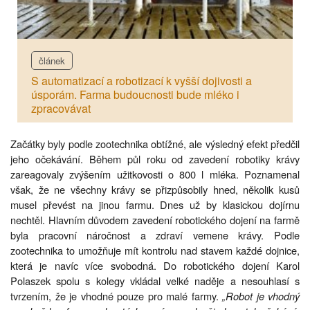
článek
S automatizací a robotizací k vyšší dojivosti a
úsporám. Farma budoucnosti bude mléko i
zpracovávat
Začátky byly podle zootechnika obtížné, ale výsledný efekt předčil
jeho očekávání. Během půl roku od zavedení robotiky krávy
zareagovaly zvýšením užitkovosti o 800 l mléka. Poznamenal
však, že ne všechny krávy se přizpůsobily hned, několik kusů
musel převést na jinou farmu. Dnes už by klasickou dojírnu
nechtěl. Hlavním důvodem zavedení robotického dojení na farmě
byla pracovní náročnost a zdraví vemene krávy. Podle
zootechnika to umožňuje mít kontrolu nad stavem každé dojnice,
která je navíc více svobodná. Do robotického dojení Karol
Polaszek spolu s kolegy vkládal velké naděje a nesouhlasí s
tvrzením, že je vhodné pouze pro malé farmy.
„Robot je vhodný