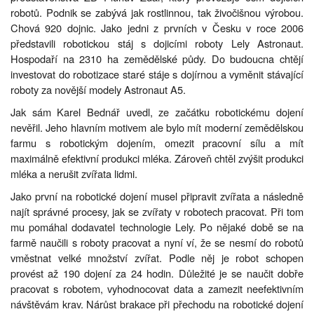
robotů. Podnik se zabývá jak rostlinnou, tak živočišnou výrobou.
Chová 920 dojnic. Jako jedni z prvních v Česku v roce 2006
představili robotickou stáj s dojicími roboty Lely Astronaut.
Hospodaří na 2310 ha zemědělské půdy. Do budoucna chtějí
investovat do robotizace staré stáje s dojírnou a vyměnit stávající
roboty za novější modely Astronaut A5.
Jak sám Karel Bednář uvedl, ze začátku robotickému dojení
nevěřil. Jeho hlavním motivem ale bylo mít moderní zemědělskou
farmu s robotickým dojením, omezit pracovní sílu a mít
maximálně efektivní produkci mléka. Zároveň chtěl zvýšit produkci
mléka a nerušit zvířata lidmi.
Jako první na robotické dojení musel připravit zvířata a následně
najít správné procesy, jak se zvířaty v robotech pracovat. Při tom
mu pomáhal dodavatel technologie Lely. Po nějaké době se na
farmě naučili s roboty pracovat a nyní ví, že se nesmí do robotů
vměstnat velké množství zvířat. Podle něj je robot schopen
provést až 190 dojení za 24 hodin. Důležité je se naučit dobře
pracovat s robotem, vyhodnocovat data a zamezit neefektivním
návštěvám krav. Nárůst brakace při přechodu na robotické dojení