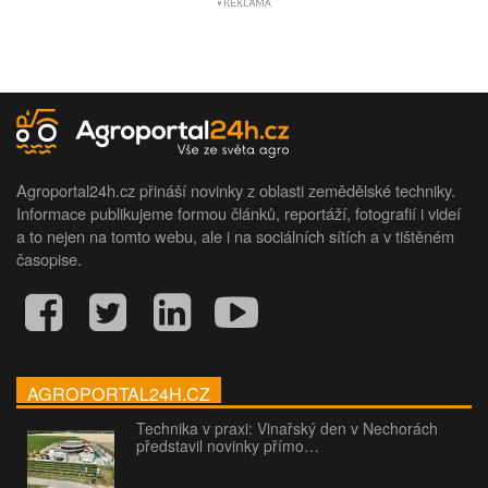
Agroportal24h.cz přináší novinky z oblasti zemědělské techniky.
Informace publikujeme formou článků, reportáží, fotografií i videí
a to nejen na tomto webu, ale i na sociálních sítích a v tištěném
časopise.
AGROPORTAL24H.CZ
Technika v praxi: Vinařský den v Nechorách
představil novinky přímo…