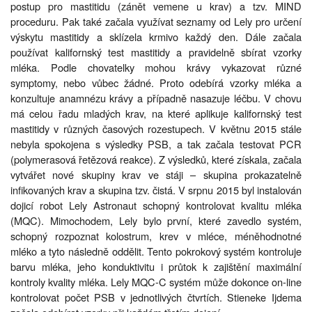
postup pro mastitidu (zánět vemene u krav) a tzv. MIND
proceduru. Pak také začala využívat seznamy od Lely pro určení
výskytu mastitidy a sklízela krmivo každý den. Dále začala
používat kalifornský test mastitidy a pravidelně sbírat vzorky
mléka. Podle chovatelky mohou krávy vykazovat různé
symptomy, nebo vůbec žádné. Proto odebírá vzorky mléka a
konzultuje anamnézu krávy a případně nasazuje léčbu. V chovu
má celou řadu mladých krav, na které aplikuje kalifornský test
mastitidy v různých časových rozestupech. V květnu 2015 stále
nebyla spokojena s výsledky PSB, a tak začala testovat PCR
(polymerasová řetězová reakce). Z výsledků, které získala, začala
vytvářet nové skupiny krav ve stáji – skupina prokazatelně
infikovaných krav a skupina tzv. čistá. V srpnu 2015 byl instalován
dojicí robot Lely Astronaut schopný kontrolovat kvalitu mléka
(MQC). Mimochodem, Lely bylo první, které zavedlo systém,
schopný rozpoznat kolostrum, krev v mléce, méněhodnotné
mléko a tyto následně oddělit. Tento pokrokový systém kontroluje
barvu mléka, jeho konduktivitu i průtok k zajištění maximální
kontroly kvality mléka. Lely MQC-C systém může dokonce on-line
kontrolovat počet PSB v jednotlivých čtvrtích. Stieneke Ijdema