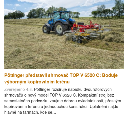
Pöttinger představil shrnovač TOP V 6520 C: Boduje
výborným kopírováním terénu
Zveřejněno 4.8.
Pöttinger rozšiřuje nabídku dvourotorových
shrnovačů o nový model TOP V 6520 C. Kompaktní stroj bez
samostatného podvozku zaujme dobrou ovladatelností, přesným
kopírováním terénu a jednoduchou konstrukcí. Uplatnění najde
hlavně na farmách, kde se…