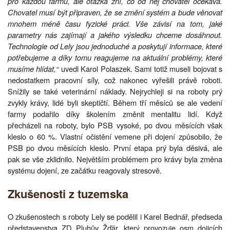
pro každou farmu, ale otázka zní, co od něj chovatel očekává.
Chovatel musí být připraven, že se změní systém a bude věnovat
mnohem méně času fyzické práci. Vše závisí na tom, jaké
parametry nás zajímají a jakého výsledku chceme dosáhnout.
Technologie od Lely jsou jednoduché a poskytují informace, které
potřebujeme a díky tomu reagujeme na aktuální problémy, které
musíme hlídat,“
uvedl Karol Polaszek. Sami totiž museli bojovat s
nedostatkem pracovní síly, což nakonec vyřešili právě roboti.
Snížily se také veterinární náklady. Nejrychleji si na roboty prý
zvykly krávy, lidé byli skeptičtí. Během tří měsíců se ale vedení
farmy podařilo díky školením změnit mentalitu lidí. Když
přecházeli na roboty, bylo PSB vysoké, po dvou měsících však
kleslo o 60 %. Vlastní očistění vemene při dojení způsobilo, že
PSB po dvou měsících kleslo. První etapa prý byla děsivá, ale
pak se vše zklidnilo. Největším problémem pro krávy byla změna
systému dojení, ze začátku reagovaly stresově.
Zkušenosti z tuzemska
O zkušenostech s roboty Lely se podělil i Karel Bednář, předseda
představenstva ZD Pluhův Žďár, který provozuje osm dojicích