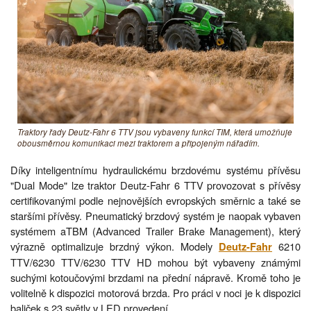
Traktory řady Deutz-Fahr 6 TTV jsou vybaveny funkcí TIM, která umožňuje
obousměrnou komunikaci mezi traktorem a připojeným nářadím.
Díky inteligentnímu hydraulickému brzdovému systému přívěsu
"Dual Mode" lze traktor Deutz-Fahr 6 TTV provozovat s přívěsy
certifikovanými podle nejnovějších evropských směrnic a také se
staršími přívěsy. Pneumatický brzdový systém je naopak vybaven
systémem aTBM (Advanced Trailer Brake Management), který
výrazně optimalizuje brzdný výkon. Modely
6210
Deutz-Fahr
TTV/6230 TTV/6230 TTV HD mohou být vybaveny známými
suchými kotoučovými brzdami na přední nápravě. Kromě toho je
volitelně k dispozici motorová brzda. Pro práci v noci je k dispozici
baliček s 23 světly v LED provedení.