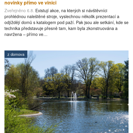
novinky přímo ve vinici
Zveřejněno 6.8.
Existují akce, na kterých si návštěvníci
prohlédnou naleštěné stroje, vyslechnou několik prezentací a
odjíždějí domů s katalogem pod paží. Pak jsou ale setkání, kde se
technika představuje přesně tam, kam byla zkonstruována a
navržena – přímo ve…
z domova