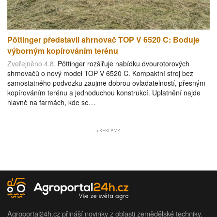
Pöttinger představil shrnovač TOP V 6520 C: Boduje
výborným kopírováním terénu
Zveřejněno 4.8.
Pöttinger rozšiřuje nabídku dvourotorových
shrnovačů o nový model TOP V 6520 C. Kompaktní stroj bez
samostatného podvozku zaujme dobrou ovladatelností, přesným
kopírováním terénu a jednoduchou konstrukcí. Uplatnění najde
hlavně na farmách, kde se…
Agroportal24h.cz přináší novinky z oblasti zemědělské techniky.