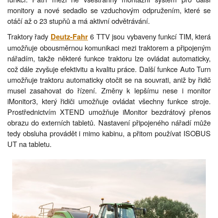
monitory a nové sedadlo se vzduchovým odpružením, které se
otáčí až o 23 stupňů a má aktivní odvětrávání.
Traktory řady
6 TTV jsou vybaveny funkcí TIM, která
Deutz-Fahr
umožňuje obousměrnou komunikaci mezi traktorem a připojeným
nářadím, takže některé funkce traktoru lze ovládat automaticky,
což dále zvyšuje efektivitu a kvalitu práce. Další funkce Auto Turn
umožňuje traktoru automaticky otočit se na souvrati, aniž by řidič
musel zasahovat do řízení. Změny k lepšímu nese i monitor
iMonitor3, který řidiči umožňuje ovládat všechny funkce stroje.
Prostřednictvím XTEND umožňuje iMonitor bezdrátový přenos
obrazu do externích tabletů. Nastavení připojeného nářadí může
tedy obsluha provádět i mimo kabinu, a přitom používat ISOBUS
UT na tabletu.