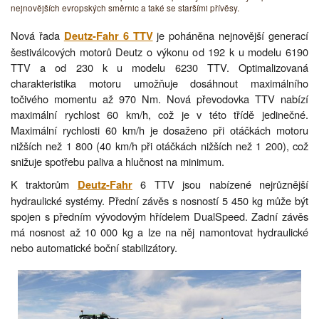
nejnovějších evropských směrnic a také se staršími přívěsy.
Nová řada
je poháněna nejnovější generací
Deutz-Fahr 6 TTV
šestiválcových motorů Deutz o výkonu od 192 k u modelu 6190
TTV a od 230 k u modelu 6230 TTV. Optimalizovaná
charakteristika motoru umožňuje dosáhnout maximálního
točivého momentu až 970 Nm. Nová převodovka TTV nabízí
maximální rychlost 60 km/h, což je v této třídě jedinečné.
Maximální rychlosti 60 km/h je dosaženo při otáčkách motoru
nižších než 1 800 (40 km/h při otáčkách nižších než 1 200), což
snižuje spotřebu paliva a hlučnost na minimum.
K traktorům
6 TTV jsou nabízené nejrůznější
Deutz-Fahr
hydraulické systémy. Přední závěs s nosností 5 450 kg může být
spojen s předním vývodovým hřídelem DualSpeed. Zadní závěs
má nosnost až 10 000 kg a lze na něj namontovat hydraulické
nebo automatické boční stabilizátory.