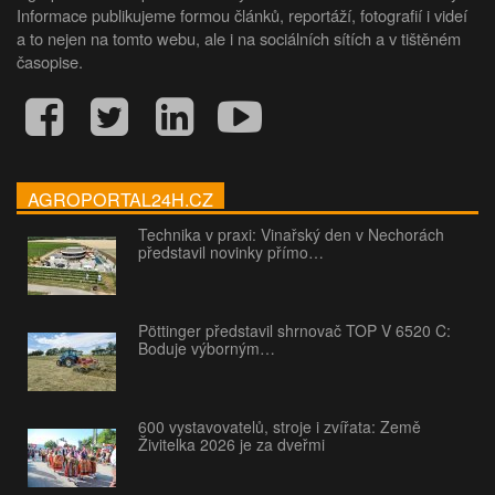
Informace publikujeme formou článků, reportáží, fotografií i videí
a to nejen na tomto webu, ale i na sociálních sítích a v tištěném
časopise.
AGROPORTAL24H.CZ
Technika v praxi: Vinařský den v Nechorách
představil novinky přímo…
Pöttinger představil shrnovač TOP V 6520 C:
Boduje výborným…
600 vystavovatelů, stroje i zvířata: Země
Živitelka 2026 je za dveřmi