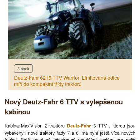
článek
Deutz-Fahr 6215 TTV Warrior: Limitovaná edice
míří do kompaktní třídy traktorů
Nový Deutz-Fahr 6 TTV s vylepšenou
kabinou
Kabina MaxiVision 2 traktoru
6 TTV , kterou jsou
Deutz-Fahr
vybaveny i nové traktory řady 7 a 8, má nyní ještě více nových
funkcí. Patří mezi ně všestranný montážní systém pro další