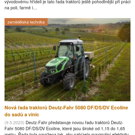
vývodovému hřídeli je tato řada traktorů ještě pohodlnější při práci
na poli, farmě i…
zemědělská technika
Nová řada traktorů Deutz-Fahr 5080 DF/DS/DV Ecoline
do sadů a vinic
(9.5.2023)
Deutz-Fahr představuje novou řadu traktorů Deutz-
Fahr 5080 DF/DS/DV Ecoline, které jsou široké od 1,15 do 1,65
metru. Řada byla navržena tak, aby nabízela maximální efektivitu