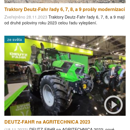
Traktory Deutz-Fahr řady 6, 7, 8, a 9 prošly modernizací
Zveřejněno 28.11.2023
Traktory Deutz-Fahr řady 6, 7, 8, a 9 mají
od druhé poloviny roku 2023 celou řadu vylepšení.
ze světa
DEUTZ-FAHR na AGRITECHNICA 2023
(18.11.2023)
DEUTZ-FAHR na AGRITECHNICA 2023: nové