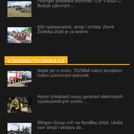
Pöttinger představil shrnovač TOP V 6520 C:
Boduje výborným…
600 vystavovatelů, stroje i zvířata: Země
Živitelka 2026 je za dveřmi
STAVEBNI-TECHNIKA.CZ
Nejde jen o motor. TEZANA nabízí kompletní
řešení pohonných jednotek
Hyster představil novou generaci elektrických
vysokozdvižných vozíků…
Wirtgen Group míří na NordBau 2026. Ukáže
osm strojů i sestavu do…