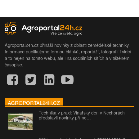
Agroportal24h.cz přináší novinky z oblasti zemědělské techniky.
Informace publikujeme formou článků, reportáží, fotografií i videí
a to nejen na tomto webu, ale i na sociálních sítích a v tištěném
časopise.
AGROPORTAL24H.CZ
Technika v praxi: Vinařský den v Nechorách
představil novinky přímo…