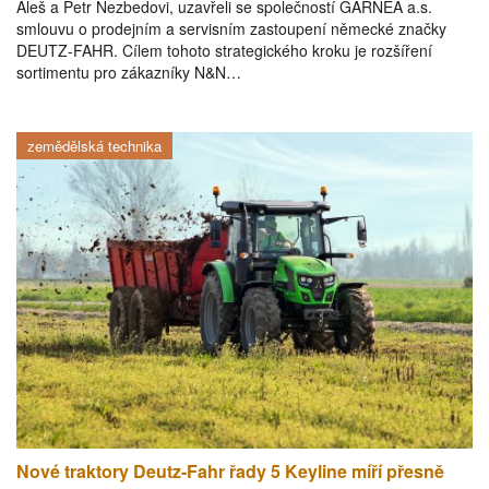
Aleš a Petr Nezbedovi, uzavřeli se společností GARNEA a.s.
smlouvu o prodejním a servisním zastoupení německé značky
DEUTZ-FAHR. Cílem tohoto strategického kroku je rozšíření
sortimentu pro zákazníky N&N…
zemědělská technika
Nové traktory Deutz-Fahr řady 5 Keyline míří přesně