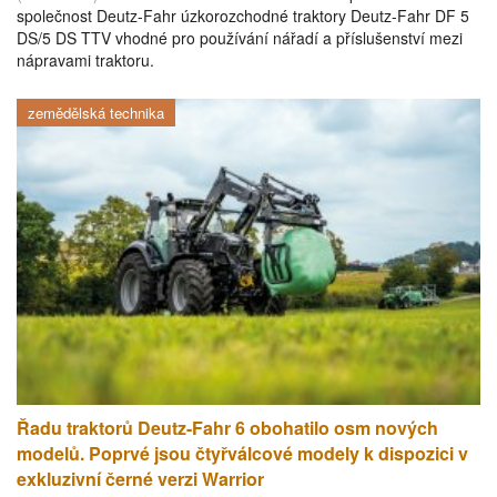
společnost Deutz-Fahr úzkorozchodné traktory Deutz-Fahr DF 5
DS/5 DS TTV vhodné pro používání nářadí a příslušenství mezi
nápravami traktoru.
zemědělská technika
Řadu traktorů Deutz-Fahr 6 obohatilo osm nových
modelů. Poprvé jsou čtyřválcové modely k dispozici v
exkluzivní černé verzi Warrior