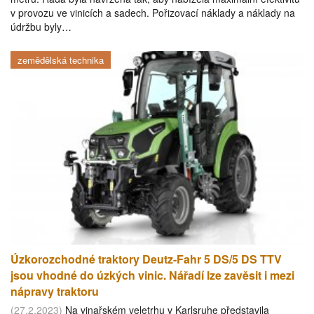
v provozu ve vinicích a sadech. Pořizovací náklady a náklady na
údržbu byly…
zemědělská technika
Úzkorozchodné traktory Deutz-Fahr 5 DS/5 DS TTV
jsou vhodné do úzkých vinic. Nářadí lze zavěsit i mezi
nápravy traktoru
(27.2.2023)
Na vinařském veletrhu v Karlsruhe představila