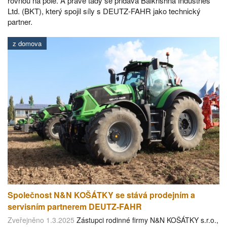
rovnou na pole. A právě tady se přidává Balkrishna Industries
Ltd. (BKT), který spojil síly s DEUTZ-FAHR jako technický
partner.
z domova
Společnost N&N KOŠÁTKY se stává prodejním a
servisním partnerem DEUTZ-FAHR
Zveřejněno 1.3.2025
Zástupci rodinné firmy N&N KOŠÁTKY s.r.o.,