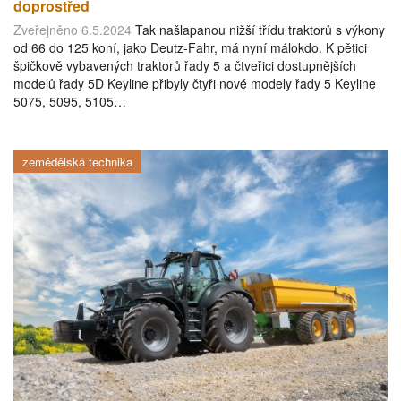
doprostřed
Zveřejněno 6.5.2024
Tak našlapanou nižší třídu traktorů s výkony
od 66 do 125 koní, jako Deutz-Fahr, má nyní málokdo. K pětici
špičkově vybavených traktorů řady 5 a čtveřici dostupnějších
modelů řady 5D Keyline přibyly čtyři nové modely řady 5 Keyline
5075, 5095, 5105…
zemědělská technika