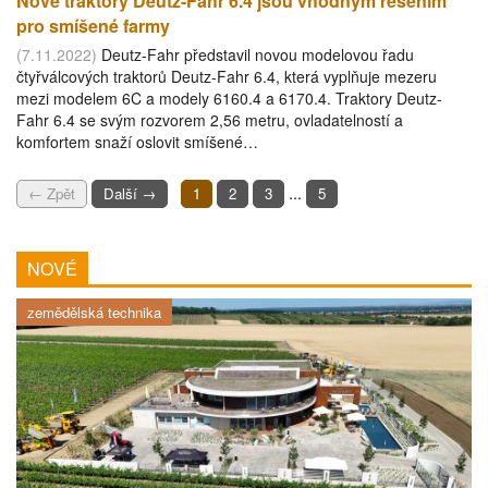
Nové traktory Deutz-Fahr 6.4 jsou vhodným řešením
pro smíšené farmy
(7.11.2022)
Deutz-Fahr představil novou modelovou řadu
čtyřválcových traktorů Deutz-Fahr 6.4, která vyplňuje mezeru
mezi modelem 6C a modely 6160.4 a 6170.4. Traktory Deutz-
Fahr 6.4 se svým rozvorem 2,56 metru, ovladatelností a
komfortem snaží oslovit smíšené…
...
← Zpět
Další →
1
2
3
5
NOVÉ
zemědělská technika