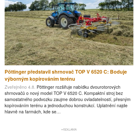
Pöttinger představil shrnovač TOP V 6520 C: Boduje
výborným kopírováním terénu
Zveřejněno 4.8.
Pöttinger rozšiřuje nabídku dvourotorových
shrnovačů o nový model TOP V 6520 C. Kompaktní stroj bez
samostatného podvozku zaujme dobrou ovladatelností, přesným
kopírováním terénu a jednoduchou konstrukcí. Uplatnění najde
hlavně na farmách, kde se…