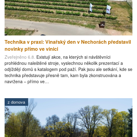
Technika v praxi: Vinařský den v Nechorách představil
novinky přímo ve vinici
Zveřejněno 6.8.
Existují akce, na kterých si návštěvníci
prohlédnou naleštěné stroje, vyslechnou několik prezentací a
odjíždějí domů s katalogem pod paží. Pak jsou ale setkání, kde se
technika představuje přesně tam, kam byla zkonstruována a
navržena – přímo ve…
z domova