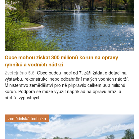
Obce mohou získat 300 milionů korun na opravy
rybníků a vodních nádrží
Zveřejněno 5.8.
Obce budou moci od 7. září žádat o dotaci na
výstavbu, rekonstrukci nebo odbahnění malých vodních nádrží.
Ministerstvo zemědělství pro ně připravilo celkem 300 milionů
korun. Podpora se může využít například na opravu hrází a
břehů, výpustných…
zemědělská technika