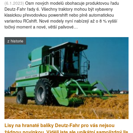
(6.1.2023)
Osm nových modelů obohacuje produktovou řadu
Deutz-Fahr řady 6. Všechny traktory mohou být vybaveny
klasickou převodovkou powershift nebo plně automatickou
variantou RCshift. Nové modely nyní nabízejí až o 8 % vyšší
točivý moment a nové, větší palivové…
z historie
Lisy na hranaté balíky Deutz-Fahr pro vás nejsou
žádnou novinkou. Viděli jste ale unikátní samojízdný lis