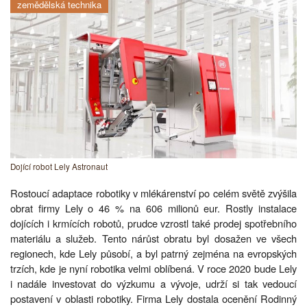
zemědělská technika
Dojící robot Lely Astronaut
Rostoucí adaptace robotiky v mlékárenství po celém světě zvýšila
obrat firmy Lely o 46 % na 606 milionů eur. Rostly instalace
dojících i krmících robotů, prudce vzrostl také prodej spotřebního
materiálu a služeb. Tento nárůst obratu byl dosažen ve všech
regionech, kde Lely působí, a byl patrný zejména na evropských
trzích, kde je nyní robotika velmi oblíbená. V roce 2020 bude Lely
i nadále investovat do výzkumu a vývoje, udrží si tak vedoucí
postavení v oblasti robotiky. Firma Lely dostala ocenění Rodinný