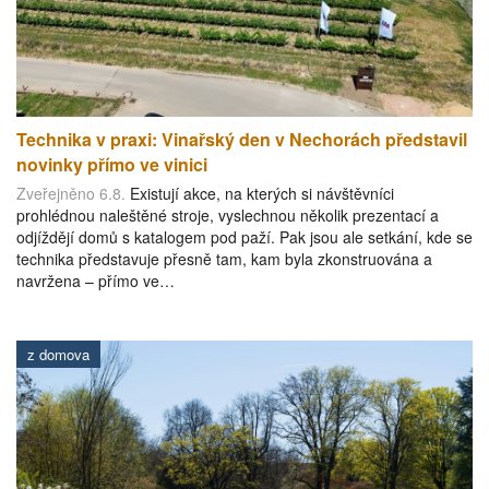
Technika v praxi: Vinařský den v Nechorách představil
novinky přímo ve vinici
Zveřejněno 6.8.
Existují akce, na kterých si návštěvníci
prohlédnou naleštěné stroje, vyslechnou několik prezentací a
odjíždějí domů s katalogem pod paží. Pak jsou ale setkání, kde se
technika představuje přesně tam, kam byla zkonstruována a
navržena – přímo ve…
z domova