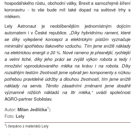
hospodářského růstu, obchodní války, Brexit a samozřejmě šíření
koronaviru - to vše bude mít také dopad na světové trhy s
mlékem.
Lely Astronaut je neoblíbenějším jednomístným dojícím
automatem i v České republice.
„Díky hybridnímu rameni, které
se díky vylepšené koncepci a elektrickým pístům vyznačuje
minimální spotřebou tlakového vzduchu. Tím jsme snížili náklady
na elektrickou energii o 20 %. Nové rameno je přesnější, rychlejší
a velmi tiché, díky jeho práci se zvýšil výkon robota a tedy i
množství vyprodukovaného mléka na krávu i na robota. Díky
rozsáhlým testům životnosti jsme vybrali jen komponenty s nízkou
potřebou pravidelné údržby a dlouhou životností, tím jsme snížili
náklady na servis. Těmito zásadními změnami jsme dosáhli
významně nižších nákladů na litr mléka,“
uvádí společnost
AGRO-partner Soběslav.
1
Autor:
)
Milan Jedlička
Foto:
Lely
1
) čerpáno z materiálů Lely