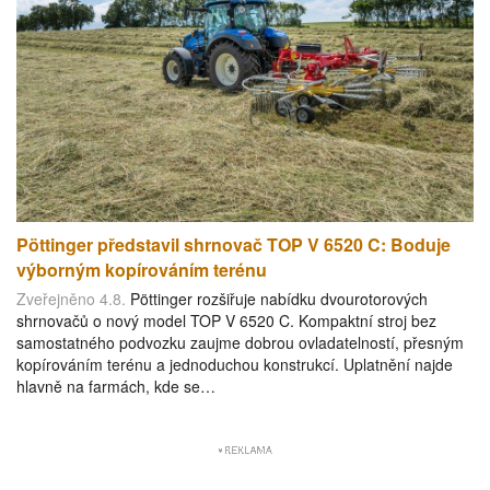
Pöttinger představil shrnovač TOP V 6520 C: Boduje
výborným kopírováním terénu
Zveřejněno 4.8.
Pöttinger rozšiřuje nabídku dvourotorových
shrnovačů o nový model TOP V 6520 C. Kompaktní stroj bez
samostatného podvozku zaujme dobrou ovladatelností, přesným
kopírováním terénu a jednoduchou konstrukcí. Uplatnění najde
hlavně na farmách, kde se…