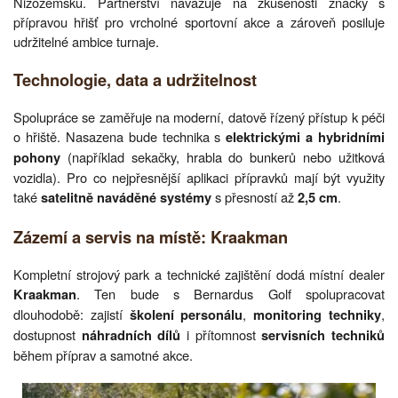
Nizozemsku. Partnerství navazuje na zkušenosti značky s
přípravou hřišť pro vrcholné sportovní akce a zároveň posiluje
udržitelné ambice turnaje.
Technologie, data a udržitelnost
Spolupráce se zaměřuje na moderní, datově řízený přístup k péči
o hřiště. Nasazena bude technika s
elektrickými a hybridními
(například sekačky, hrabla do bunkerů nebo užitková
pohony
vozidla). Pro co nejpřesnější aplikaci přípravků mají být využity
také
s přesností až
.
satelitně naváděné systémy
2,5 cm
Zázemí a servis na místě: Kraakman
Kompletní strojový park a technické zajištění dodá místní dealer
. Ten bude s Bernardus Golf spolupracovat
Kraakman
dlouhodobě: zajistí
,
,
školení personálu
monitoring techniky
dostupnost
i přítomnost
náhradních dílů
servisních techniků
během příprav a samotné akce.