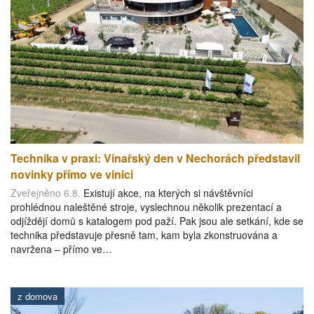
Technika v praxi: Vinařský den v Nechorách představil
novinky přímo ve vinici
Zveřejněno 6.8.
Existují akce, na kterých si návštěvníci
prohlédnou naleštěné stroje, vyslechnou několik prezentací a
odjíždějí domů s katalogem pod paží. Pak jsou ale setkání, kde se
technika představuje přesně tam, kam byla zkonstruována a
navržena – přímo ve…
z domova