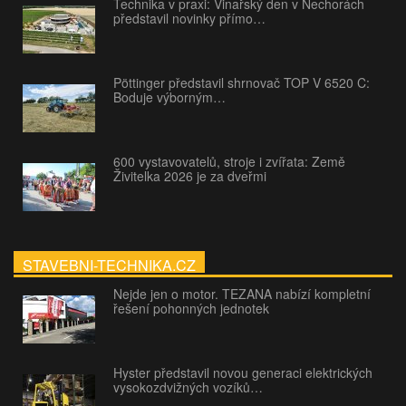
Technika v praxi: Vinařský den v Nechorách
představil novinky přímo…
Pöttinger představil shrnovač TOP V 6520 C:
Boduje výborným…
600 vystavovatelů, stroje i zvířata: Země
Živitelka 2026 je za dveřmi
STAVEBNI-TECHNIKA.CZ
Nejde jen o motor. TEZANA nabízí kompletní
řešení pohonných jednotek
Hyster představil novou generaci elektrických
vysokozdvižných vozíků…