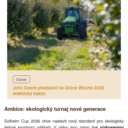
článek
John Deere představil na Grüne Woche 2026
elektrický traktor
Ambice: ekologický turnaj nové generace
Solheim Cup 2026 chce nastavit nový standard pro ekologicky
šetrné sportovní události. V plánu jsou mimo jiné
nízkoemisní