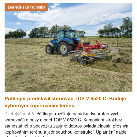
zemědělská technika
Pöttinger představil shrnovač TOP V 6520 C: Boduje
výborným kopírováním terénu
Zveřejněno 4.8.
Pöttinger rozšiřuje nabídku dvourotorových
shrnovačů o nový model TOP V 6520 C. Kompaktní stroj bez
samostatného podvozku zaujme dobrou ovladatelností, přesným
kopírováním terénu a jednoduchou konstrukcí. Uplatnění najde