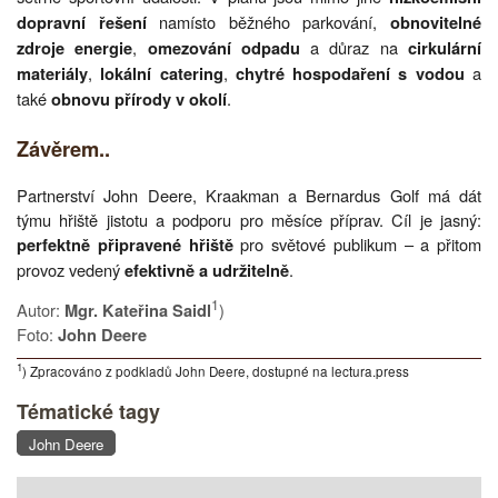
namísto běžného parkování,
dopravní řešení
obnovitelné
,
a důraz na
zdroje energie
omezování odpadu
cirkulární
,
,
a
materiály
lokální catering
chytré hospodaření s vodou
také
.
obnovu přírody v okolí
Závěrem..
Partnerství John Deere, Kraakman a Bernardus Golf má dát
týmu hřiště jistotu a podporu pro měsíce příprav. Cíl je jasný:
pro světové publikum – a přitom
perfektně připravené hřiště
provoz vedený
.
efektivně a udržitelně
1
Autor:
)
Mgr. Kateřina Saidl
Foto:
John Deere
1
) Zpracováno z podkladů John Deere, dostupné na lectura.press
Tématické tagy
John Deere