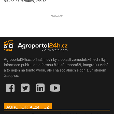
hlavně na farmách, kde se…
Agroportal24h.cz přináší novinky z oblasti zemědělské techniky.
Informace publikujeme formou článků, reportáží, fotografií i videí
a to nejen na tomto webu, ale i na sociálních sítích a v tištěném
časopise.
AGROPORTAL24H.CZ