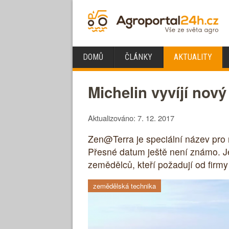
DOMŮ
ČLÁNKY
AKTUALITY
Michelin vyvíjí nov
Aktualizováno: 7. 12. 2017
Zen@Terra je speciální název pro n
Přesné datum ještě není známo. J
zemědělců, kteří požadují od firmy 
zemědělská technika