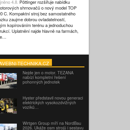
jněno 4.8.
Pöttinger rozšiřuje nabídku
otorových shrnovačů o nový model TOP
0 C. Kompaktní stroj bez samostatného
zku zaujme dobrou ovladatelností,
ým kopírováním terénu a jednoduchou
rukcí. Uplatnění najde hlavně na farmách,
se…
AVEBNI-TECHNIKA.CZ
Nejde jen o motor. TEZANA
nabízí kompletní řešení
pohonných jednotek
Hyster představil novou generaci
elektrických vysokozdvižných
vozíků…
Wirtgen Group míří na NordBau
2026. Ukáže osm strojů i sestavu