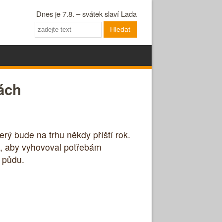
Dnes je 7.8. – svátek slaví Lada
Hledat
kách
rý bude na trhu někdy příští rok.
k, aby vyhovoval potřebám
í půdu.