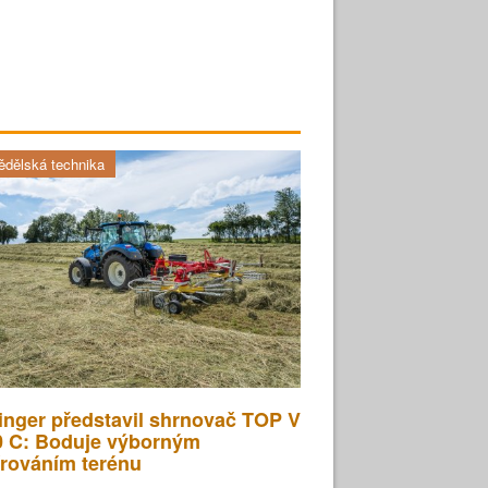
dělská technika
inger představil shrnovač TOP V
0 C: Boduje výborným
rováním terénu