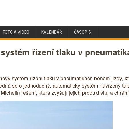
FOTO A VIDEO
KALENDÁŘ
ČASOPIS
ý systém řízení tlaku v pneumati
ový systém řízení tlaku v pneumatikách během jízdy, kte
edná se o jednoduchý, automatický systém navržený ta
Michelin řešení, která zvyšují jejich produktivitu a chrán