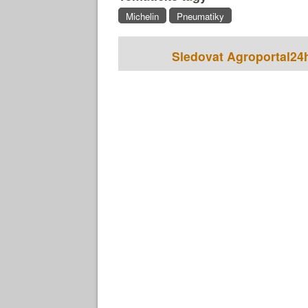
Michelin
Pneumatiky
Sledovat Agroportal24