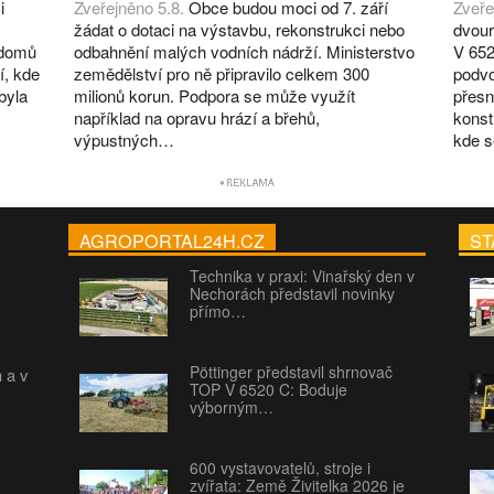
i
Zveřejněno 5.8.
Obce budou moci od 7. září
Zveře
žádat o dotaci na výstavbu, rekonstrukci nebo
dvour
 domů
odbahnění malých vodních nádrží. Ministerstvo
V 652
í, kde
zemědělství pro ně připravilo celkem 300
podvo
byla
milionů korun. Podpora se může využít
přesn
například na opravu hrází a břehů,
konst
výpustných…
kde 
AGROPORTAL24H.CZ
ST
Technika v praxi: Vinařský den v
Nechorách představil novinky
přímo…
Pöttinger představil shrnovač
h a v
TOP V 6520 C: Boduje
výborným…
600 vystavovatelů, stroje i
zvířata: Země Živitelka 2026 je