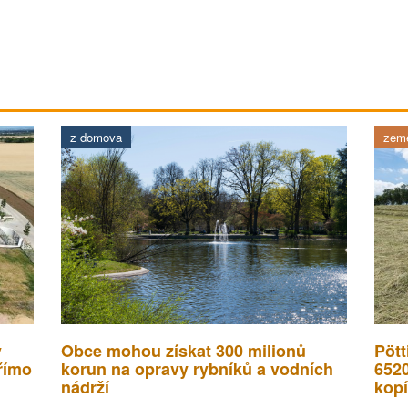
z domova
země
v
Obce mohou získat 300 milionů
Pött
římo
korun na opravy rybníků a vodních
652
nádrží
kopí