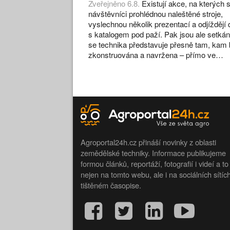
Zveřejněno 6.8.
Existují akce, na kterých s
návštěvníci prohlédnou naleštěné stroje,
vyslechnou několik prezentací a odjíždějí
s katalogem pod paží. Pak jsou ale setkán
se technika představuje přesně tam, kam 
zkonstruována a navržena – přímo ve…
Agroportal24h.cz přináší novinky z oblasti
zemědělské techniky. Informace publikujeme
formou článků, reportáží, fotografií i videí a to
nejen na tomto webu, ale i na sociálních sítíc
tištěném časopise.