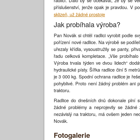
radlicí. Dalo by se očekávat, že by se v
příslušenství, jenže opak je pravdou. V pod
sklizeň, už žádné prostoje
Jak probíhala výroba?
Pan Novák si chtěl radlici vyrobit podle sv
pořízení nové radlice. Na výrobě se podíl
uřezaly křídla, vysoustružily se panty, při
řadu celková kompletace. „Vše probíhalo
Výroba trvala týden ve dvou lidech“ dodá
hydraulické písty. Šířka radlice činí 5 met
je 3 000 kg. Spodní ochrana radlice je řeše
pohyblivé. Proto není žádný problém ani při
traktoru.
Radlice do dnešních dnů dokonale plní sv
žádné problémy a neprojevily se žádné zá
nezávislý na traktoru, má ovšem jeden ned
Novák.
Fotogalerie