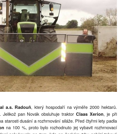
, který hospodaří na výměře 2000 hektarů.
al a.s. Radouň
ci. Jelikož pan Novák obsluhuje traktor
, je při
Claas Xerion
 starosti dusání a rozhrnování siláže. Před čtyřmi lety padla
na 100 %, proto bylo rozhodnuto jej vybavit rozhrnovací
on