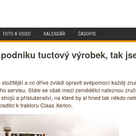
FOTO A VIDEO
KALENDÁŘ
ČASOPIS
podniku tuctový výrobek, tak jse
e složitější a co dříve zvládl opravit svépomocí každý z
o servisu. Stále se však mezi zemědělci naleznou zruční
strojů a příslušenství, na které by si hned tak někdo ne
radlici k traktoru Claas Xerion.