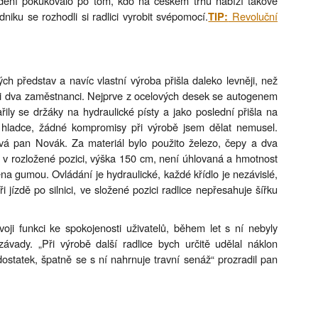
edení pokukovalo po tom, kdo na českém trhu nabízí takové
niku se rozhodli si radlici vyrobit svépomocí.
Revoluční
TIP:
ých představ a navíc vlastní výroba přišla daleko levněji, než
eli dva zaměstnanci. Nejprve z ocelových desek se autogenem
vařily se držáky na hydraulické písty a jako poslední přišla na
 hladce, žádné kompromisy při výrobě jsem dělat nemusel.
vá pan Novák. Za materiál bylo použito železo, čepy a dva
rů v rozložené pozici, výška 150 cm, není úhlovaná a hmotnost
na gumou. Ovládání je hydraulické, každé křídlo je nezávislé,
 jízdě po silnici, ve složené pozici radlice nepřesahuje šířku
oji funkci ke spokojenosti uživatelů, během let s ní nebyly
vady. „Při výrobě další radlice bych určitě udělal náklon
ostatek, špatně se s ní nahrnuje travní senáž“ prozradil pan