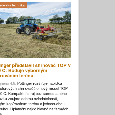
dělská technika
inger představil shrnovač TOP V
0 C: Boduje výborným
rováním terénu
jněno 4.8.
Pöttinger rozšiřuje nabídku
otorových shrnovačů o nový model TOP
0 C. Kompaktní stroj bez samostatného
zku zaujme dobrou ovladatelností,
ým kopírováním terénu a jednoduchou
rukcí. Uplatnění najde hlavně na farmách,
se…