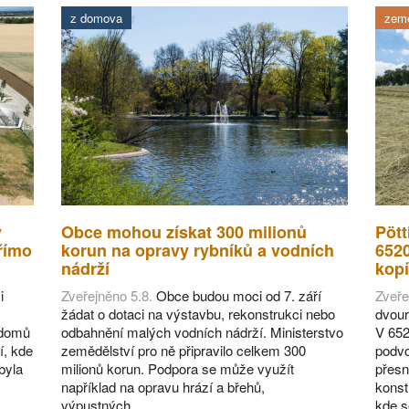
z domova
země
v
Obce mohou získat 300 milionů
Pött
římo
korun na opravy rybníků a vodních
652
nádrží
kopí
i
Zveřejněno 5.8.
Obce budou moci od 7. září
Zveře
žádat o dotaci na výstavbu, rekonstrukci nebo
dvour
 domů
odbahnění malých vodních nádrží. Ministerstvo
V 652
í, kde
zemědělství pro ně připravilo celkem 300
podvo
byla
milionů korun. Podpora se může využít
přesn
například na opravu hrází a břehů,
konst
výpustných…
kde 