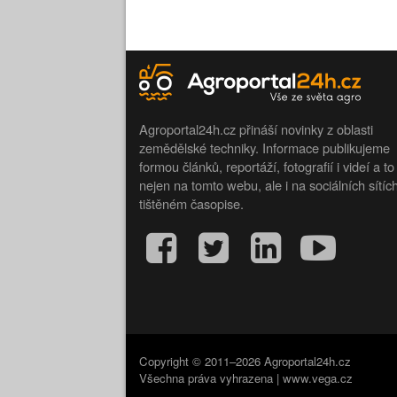
Agroportal24h.cz přináší novinky z oblasti
zemědělské techniky. Informace publikujeme
formou článků, reportáží, fotografií i videí a to
nejen na tomto webu, ale i na sociálních sítíc
tištěném časopise.
Copyright © 2011–2026 Agroportal24h.cz
Všechna práva vyhrazena |
www.vega.cz