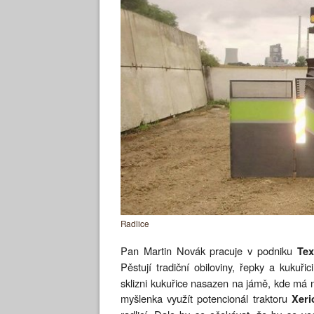
Radlice
Pan Martin Novák pracuje v podniku
Tex
Pěstují tradiční obiloviny, řepky a kukuři
sklizni kukuřice nasazen na jámě, kde má na
myšlenka využít potencionál traktoru
Xeri