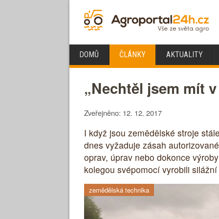
DOMŮ
ČLÁNKY
AKTUALITY
„Nechtěl jsem mít v 
Zveřejněno: 12. 12. 2017
I když jsou zemědělské stroje stál
dnes vyžaduje zásah autorizovanéh
oprav, úprav nebo dokonce výroby 
kolegou svépomocí vyrobili silážní 
zemědělská technika