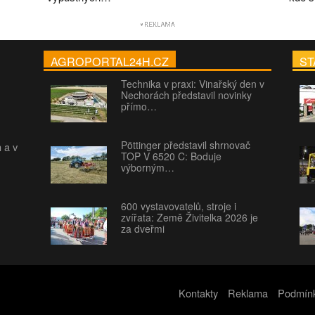
AGROPORTAL24H.CZ
ST
Technika v praxi: Vinařský den v
Nechorách představil novinky
přímo…
Pöttinger představil shrnovač
h a v
TOP V 6520 C: Boduje
výborným…
600 vystavovatelů, stroje i
zvířata: Země Živitelka 2026 je
za dveřmi
Kontakty
Reklama
Podmínk