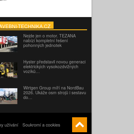
AVEBNI-TECHNIKA.CZ
Nejde jen o motor. TEZANA
nabízí kompletní řešení
pohonných jednotek
Hyster představil novou generaci
elektrických vysokozdvižných
vozíků…
Wirtgen Group míří na NordBau
2026. Ukáže osm strojů i sestavu
do…
y užívání
Soukromí a cookies