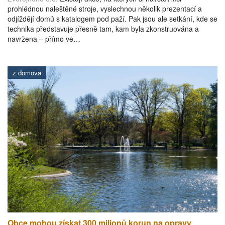
prohlédnou naleštěné stroje, vyslechnou několik prezentací a
odjíždějí domů s katalogem pod paží. Pak jsou ale setkání, kde se
technika představuje přesně tam, kam byla zkonstruována a
navržena – přímo ve…
z domova
Obce mohou získat 300 milionů korun na opravy