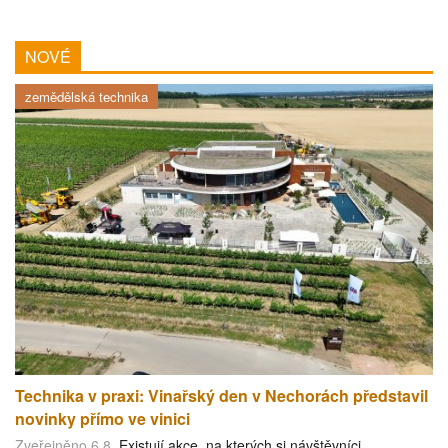
NOVÉ
zemědělská technika
Technika v praxi: Vinařský den v Nechorách představil
novinky přímo ve vinici
Zveřejněno 6.8.
Existují akce, na kterých si návštěvníci