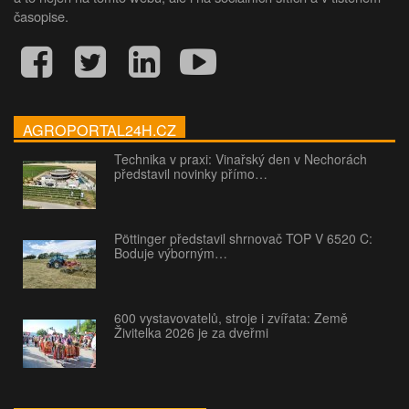
časopise.
AGROPORTAL24H.CZ
Technika v praxi: Vinařský den v Nechorách
představil novinky přímo…
Pöttinger představil shrnovač TOP V 6520 C:
Boduje výborným…
600 vystavovatelů, stroje i zvířata: Země
Živitelka 2026 je za dveřmi