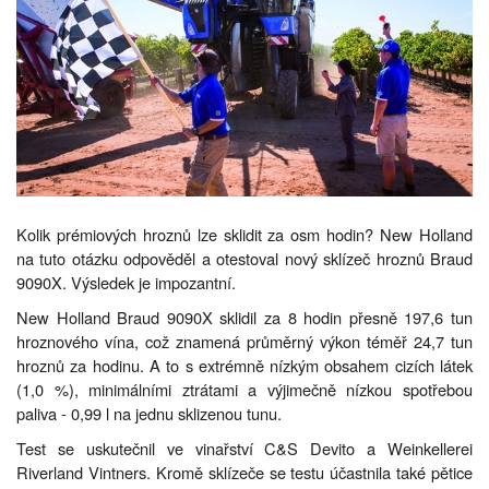
Kolik prémiových hroznů lze sklidit za osm hodin? New Holland
na tuto otázku odpověděl a otestoval nový sklízeč hroznů Braud
9090X. Výsledek je impozantní.
New Holland Braud 9090X sklidil za 8 hodin přesně 197,6 tun
hroznového vína, což znamená průměrný výkon téměř 24,7 tun
hroznů za hodinu. A to s extrémně nízkým obsahem cizích látek
(1,0 %), minimálními ztrátami a výjimečně nízkou spotřebou
paliva - 0,99 l na jednu sklizenou tunu.
Test se uskutečnil ve vinařství C&S Devito a Weinkellerei
Riverland Vintners. Kromě sklízeče se testu účastnila také pětice