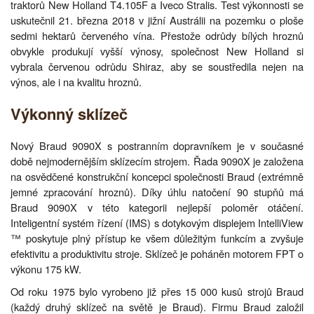
traktorů New Holland T4.105F a Iveco Stralis. Test výkonnosti se
uskutečnil 21. března 2018 v jižní Austrálii na pozemku o ploše
sedmi hektarů červeného vína. Přestože odrůdy bílých hroznů
obvykle produkují vyšší výnosy, společnost New Holland si
vybrala červenou odrůdu Shiraz, aby se soustředila nejen na
výnos, ale i na kvalitu hroznů.
Výkonný sklízeč
Nový Braud 9090X s postranním dopravníkem je v současné
době nejmodernějším sklízecím strojem. Řada 9090X je založena
na osvědčené konstrukční koncepci společnosti Braud (extrémně
jemné zpracování hroznů). Díky úhlu natočení 90 stupňů má
Braud 9090X v této kategorii nejlepší poloměr otáčení.
Inteligentní systém řízení (IMS) s dotykovým displejem IntelliView
™ poskytuje plný přístup ke všem důležitým funkcím a zvyšuje
efektivitu a produktivitu stroje. Sklízeč je poháněn motorem FPT o
výkonu 175 kW.
Od roku 1975 bylo vyrobeno již přes 15 000 kusů strojů Braud
(každý druhý sklízeč na světě je Braud). Firmu Braud založil