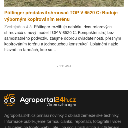
Pöttinger představil shrnovač TOP V 6520 C: Boduje
výborným kopírováním terénu
Zveřejněno 4.8.
Pöttinger rozšiřuje nabídku dvourotorových
shrnovačů o nový model TOP V 6520 C. Kompaktní stroj bez
samostatného podvozku zaujme dobrou ovladatelností, přesným
kopírováním terénu a jednoduchou konstrukcí. Uplatnění najde
hlavně na farmách, kde se…
Agroportal24h.cz přináší novinky z oblasti zemědělské techniky.
Informace publikujeme formou článků, reportáží, fotografií i videí
a to nejen na tomto webu, ale i na sociálních sítích a v tištěném