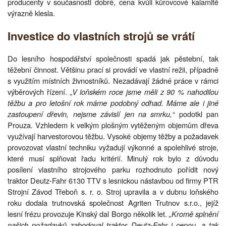
producenty v současnosti dobré, cena kvůli kůrovcové kalamitě
výrazně klesla.
Investice do vlastních strojů se vrátí
Do lesního hospodářství společnosti spadá jak pěstební, tak
těžební činnost. Většinu prací si provádí ve vlastní režii, případně
s využitím místních živnostníků. Nezadávají žádné práce v rámci
výběrových řízení.
„V loňském roce jsme měli z 90 % nahodilou
těžbu a pro letošní rok máme podobný odhad. Máme ale i jiné
zastoupení dřevin, nejsme závislí jen na smrku,“
podotkl pan
Prouza. Vzhledem k velkým plošným vytěženým objemům dřeva
využívají harvestorovou těžbu. Vysoké objemy těžby a požadavek
provozovat vlastní techniku vyžadují výkonné a spolehlivé stroje,
které musí splňovat řadu kritérií. Minulý rok bylo z důvodu
posílení vlastního strojového parku rozhodnuto pořídit nový
traktor Deutz-Fahr 6130 TTV s lesnickou nástavbou od firmy PTR
Strojní Závod Třeboň s. r. o. Stroj upravila a v dubnu loňského
roku dodala trutnovská společnost Agriten Trutnov s.r.o., jejíž
lesní frézu provozuje Kinský dal Borgo několik let.
„Kromě splnění
našich požadavků zabodoval traktor Deutz-Fahr i cenou, a tak