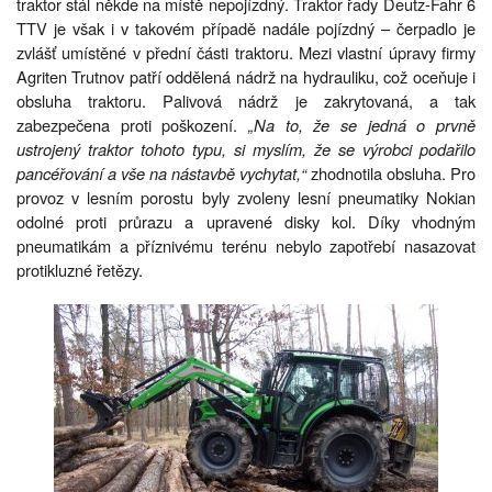
traktor stál někde na místě nepojízdný. Traktor řady Deutz-Fahr 6
TTV je však i v takovém případě nadále pojízdný – čerpadlo je
zvlášť umístěné v přední části traktoru. Mezi vlastní úpravy firmy
Agriten Trutnov patří oddělená nádrž na hydrauliku, což oceňuje i
obsluha traktoru. Palivová nádrž je zakrytovaná, a tak
zabezpečena proti poškození.
„Na to, že se jedná o prvně
ustrojený traktor tohoto typu, si myslím, že se výrobci podařilo
pancéřování a vše na nástavbě vychytat,“
zhodnotila obsluha. Pro
provoz v lesním porostu byly zvoleny lesní pneumatiky Nokian
odolné proti průrazu a upravené disky kol. Díky vhodným
pneumatikám a příznivému terénu nebylo zapotřebí nasazovat
protikluzné řetězy.