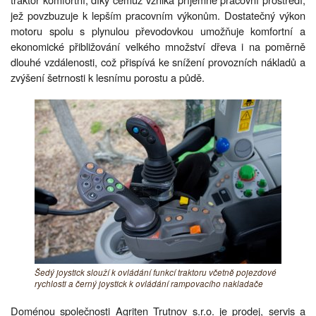
jež povzbuzuje k lepším pracovním výkonům. Dostatečný výkon
motoru spolu s plynulou převodovkou umožňuje komfortní a
ekonomické přibližování velkého množství dřeva i na poměrně
dlouhé vzdálenosti, což přispívá ke snížení provozních nákladů a
zvýšení šetrnosti k lesnímu porostu a půdě.
Šedý joystick slouží k ovládání funkcí traktoru včetně pojezdové
rychlosti a černý joystick k ovládání rampovacího nakladače
Doménou společnosti Agriten Trutnov s.r.o. je prodej, servis a