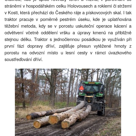
stráněmi v hospodářském celku Holovousech a roklemi či stržemi
v Kosti, která přechází do Českého ráje a pískovcových skal. I tak
traktor pracuje v poměrně pestrém úseku, kde je uplatňována
těžební metoda, kdy se v porostu uskuteční operace kácení a
odvětvení včetně oddělení vršku a úpravy kmenů na přibližně
stejnou délku. Traktor s jednočlennou posádkou je využíván při
první fázi dopravy dříví, zajišťuje přesun vytěžené hmoty z
porostu na odvozní místo u lesní cesty v rámci úvazkového
soustřeďování dříví.