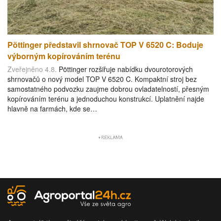
Pöttinger představil shrnovač TOP V 6520 C: Boduje
výborným kopírováním terénu
Zveřejněno 4.8.
Pöttinger rozšiřuje nabídku dvourotorových
shrnovačů o nový model TOP V 6520 C. Kompaktní stroj bez
samostatného podvozku zaujme dobrou ovladatelností, přesným
kopírováním terénu a jednoduchou konstrukcí. Uplatnění najde
hlavně na farmách, kde se…