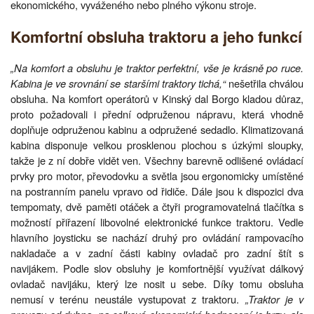
ekonomického, vyváženého nebo plného výkonu stroje.
Komfortní obsluha traktoru a jeho funkcí
„Na komfort a obsluhu je traktor perfektní, vše je krásně po ruce.
Kabina je ve srovnání se staršími traktory tichá,“
nešetřila chválou
obsluha. Na komfort operátorů v Kinský dal Borgo kladou důraz,
proto požadovali i přední odpruženou nápravu, která vhodně
doplňuje odpruženou kabinu a odpružené sedadlo. Klimatizovaná
kabina disponuje velkou prosklenou plochou s úzkými sloupky,
takže je z ní dobře vidět ven. Všechny barevně odlišené ovládací
prvky pro motor, převodovku a světla jsou ergonomicky umístěné
na postranním panelu vpravo od řidiče. Dále jsou k dispozici dva
tempomaty, dvě paměti otáček a čtyři programovatelná tlačítka s
možností přiřazení libovolné elektronické funkce traktoru. Vedle
hlavního joysticku se nachází druhý pro ovládání rampovacího
nakladače a v zadní části kabiny ovladač pro zadní štít s
navijákem. Podle slov obsluhy je komfortnější využívat dálkový
ovladač navijáku, který lze nosit u sebe. Díky tomu obsluha
nemusí v terénu neustále vystupovat z traktoru.
„Traktor je v