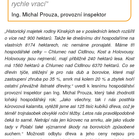
rychle vrací”
Ing. Michal Prouza, provozní inspektor
„Historický majetek rodiny Kinských se v posledních letech rozšířil
o více než 900 hektarů. Takže ke dnešnímu dni hospodaříme na
vlastních 8174 hektarech, nic nemáme pronajaté. Máme tři
hospodářské celky – Chlumec nad Cidlinou, Kost a Holovousy.
Holovousy jsou nejmenší, mají přibližně 240 hektarů lesa. Kost
má 1560 hektarů a Chlumec nad Cidlinou 6370 hektarů. Co se
dřevin týče, stěžejní je pro nás dub a borovice, které mají
zastoupení zhruba po 35 %, smrk má kolem 20 % a zbytek tvoří
ostatní převážně listnaté dřeviny,“
uvedl k lesnímu hospodářství
provozní inspektor pan Ing. Michal Prouza, který také zhodnotil
loňský hospodářský rok:
„Jako všechny, tak i nás postihla
kůrovcová kalamita, vytěžili jsme asi 125 tisíc kubíků dřeva, což je
téměř trojnásobek obvyklé roční těžby. Letos nás pravděpodobně
čeká to samé. Netrápí nás jen kůrovec na smrku, ale jako všude
tady v Polabí také významné škody na borovicích způsobené
suchem.“
Možnosti odbytu dřeva a jeho ceny nejsou pro