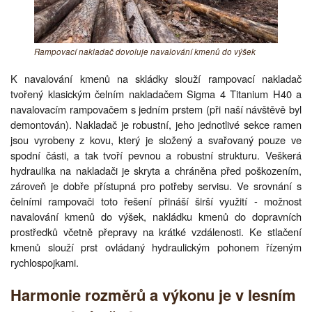
Rampovací nakladač dovoluje navalování kmenů do výšek
K navalování kmenů na skládky slouží rampovací nakladač
tvořený klasickým čelním nakladačem Sigma 4 Titanium H40 a
navalovacím rampovačem s jedním prstem (při naší návštěvě byl
demontován). Nakladač je robustní, jeho jednotlivé sekce ramen
jsou vyrobeny z kovu, který je složený a svařovaný pouze ve
spodní části, a tak tvoří pevnou a robustní strukturu. Veškerá
hydraulika na nakladači je skryta a chráněna před poškozením,
zároveň je dobře přístupná pro potřeby servisu. Ve srovnání s
čelními rampovači toto řešení přináší širší využití - možnost
navalování kmenů do výšek, nakládku kmenů do dopravních
prostředků včetně přepravy na krátké vzdálenosti. Ke stlačení
kmenů slouží prst ovládaný hydraulickým pohonem řízeným
rychlospojkami.
Harmonie rozměrů a výkonu je v lesním