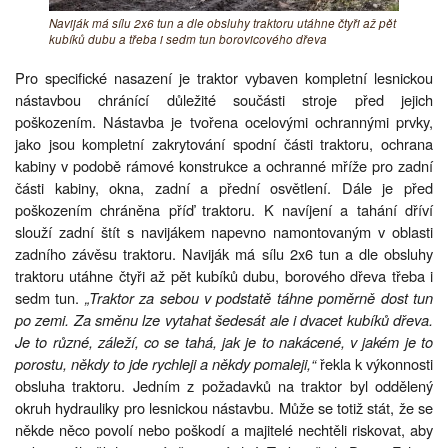
Naviják má sílu 2x6 tun a dle obsluhy traktoru utáhne čtyři až pět
kubíků dubu a třeba i sedm tun borovicového dřeva
Pro specifické nasazení je traktor vybaven kompletní lesnickou
nástavbou chránící důležité součásti stroje před jejich
poškozením. Nástavba je tvořena ocelovými ochrannými prvky,
jako jsou kompletní zakrytování spodní části traktoru, ochrana
kabiny v podobě rámové konstrukce a ochranné mříže pro zadní
části kabiny, okna, zadní a přední osvětlení. Dále je před
poškozením chráněna příď traktoru. K navíjení a tahání dříví
slouží zadní štít s navijákem napevno namontovaným v oblasti
zadního závěsu traktoru. Naviják má sílu 2x6 tun a dle obsluhy
traktoru utáhne čtyři až pět kubíků dubu, borového dřeva třeba i
sedm tun.
„Traktor za sebou v podstatě táhne poměrně dost tun
po zemi. Za směnu lze vytahat šedesát ale i dvacet kubíků dřeva.
Je to různé, záleží, co se tahá, jak je to nakácené, v jakém je to
porostu, někdy to jde rychleji a někdy pomaleji,“
řekla k výkonnosti
obsluha traktoru. Jedním z požadavků na traktor byl oddělený
okruh hydrauliky pro lesnickou nástavbu. Může se totiž stát, že se
někde něco povolí nebo poškodí a majitelé nechtěli riskovat, aby