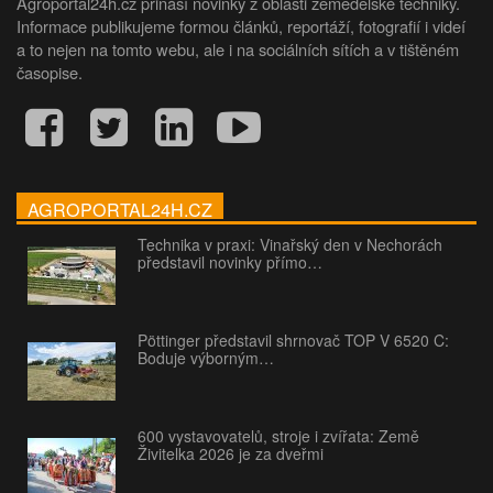
Agroportal24h.cz přináší novinky z oblasti zemědělské techniky.
Informace publikujeme formou článků, reportáží, fotografií i videí
a to nejen na tomto webu, ale i na sociálních sítích a v tištěném
časopise.
AGROPORTAL24H.CZ
Technika v praxi: Vinařský den v Nechorách
představil novinky přímo…
Pöttinger představil shrnovač TOP V 6520 C:
Boduje výborným…
600 vystavovatelů, stroje i zvířata: Země
Živitelka 2026 je za dveřmi