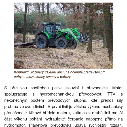
Kompaktní rozměry traktoru obsluha oceňuje především při
pohybu mezi stromy, kmeny a pařezy
S příznivou spotřebou paliva souvisí i převodovka. Motor
spolupracuje s hydromechanickou převodovkou TTV s
nekonečným počtem převodových stupňů, kde přenos síly
probíhá ve dvou liniích. V první linii je většina výkonu mechanicky
přenášena z klikové hřídele motoru, zatímco v druhé linii menší
část výkonu pohání hydraulické čerpadlo napojené přímo na
hydromotor. Planetová převodovka udává rychlostní rozsah.