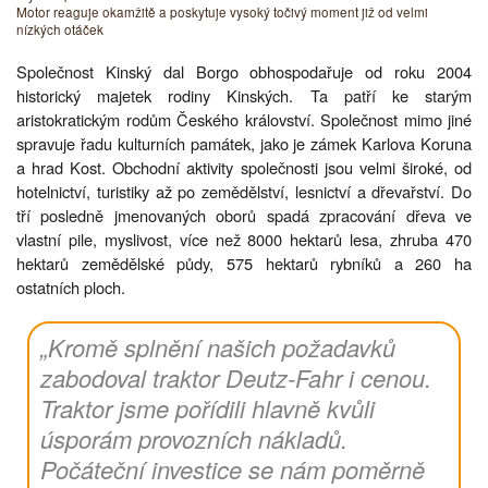
Motor reaguje okamžitě a poskytuje vysoký točivý moment již od velmi
nízkých otáček
Společnost Kinský dal Borgo obhospodařuje od roku 2004
historický majetek rodiny Kinských. Ta patří ke starým
aristokratickým rodům Českého království. Společnost mimo jiné
spravuje řadu kulturních památek, jako je zámek Karlova Koruna
a hrad Kost. Obchodní aktivity společnosti jsou velmi široké, od
hotelnictví, turistiky až po zemědělství, lesnictví a dřevařství. Do
tří posledně jmenovaných oborů spadá zpracování dřeva ve
vlastní pile, myslivost, více než 8000 hektarů lesa, zhruba 470
hektarů zemědělské půdy, 575 hektarů rybníků a 260 ha
ostatních ploch.
„Kromě splnění našich požadavků
zabodoval traktor Deutz-Fahr i cenou.
Traktor jsme pořídili hlavně kvůli
úsporám provozních nákladů.
Počáteční investice se nám poměrně