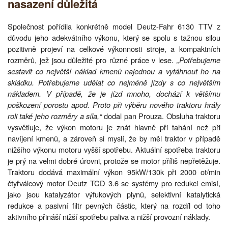
nasazení důležitá
Společnost pořídila konkrétně model Deutz-Fahr 6130 TTV z
důvodu jeho adekvátního výkonu, který se spolu s tažnou silou
pozitivně projeví na celkové výkonnosti stroje, a kompaktních
rozměrů, jež jsou důležité pro různé práce v lese.
„Potřebujeme
sestavit co největší náklad kmenů najednou a vytáhnout ho na
skládku. Potřebujeme udělat co nejméně jízdy s co největším
nákladem. V případě, že je jízd mnoho, dochází k většímu
poškození porostu apod. Proto při výběru nového traktoru hrály
roli také jeho rozměry a síla,“
dodal pan Prouza. Obsluha traktoru
vysvětluje, že výkon motoru je znát hlavně při tahání než při
navíjení kmenů, a zároveň si myslí, že by měl traktor v případě
nižšího výkonu motoru vyšší spotřebu. Aktuální spotřeba traktoru
je prý na velmi dobré úrovni, protože se motor příliš nepřetěžuje.
Traktoru dodává maximální výkon 95kW/130k při 2000 ot/min
čtyřválcový motor Deutz TCD 3.6 se systémy pro redukci emisí,
jako jsou katalyzátor výfukových plynů, selektivní katalytická
redukce a pasivní filtr pevných částic, který na rozdíl od toho
aktivního přináší nižší spotřebu paliva a nižší provozní náklady.