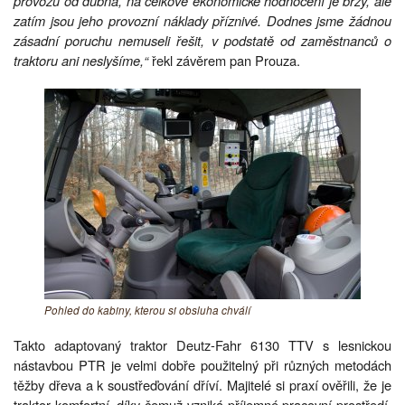
provozu od dubna, na celkové ekonomické hodnocení je brzy, ale
zatím jsou jeho provozní náklady příznivé. Dodnes jsme žádnou
zásadní poruchu nemuseli řešit, v podstatě od zaměstnanců o
traktoru ani neslyšíme,“
řekl závěrem pan Prouza.
Pohled do kabiny, kterou si obsluha chválí
Takto adaptovaný traktor Deutz-Fahr 6130 TTV s lesnickou
nástavbou PTR je velmi dobře použitelný při různých metodách
těžby dřeva a k soustřeďování dříví. Majitelé si praxí ověřili, že je
traktor komfortní, díky čemuž vzniká příjemné pracovní prostředí,