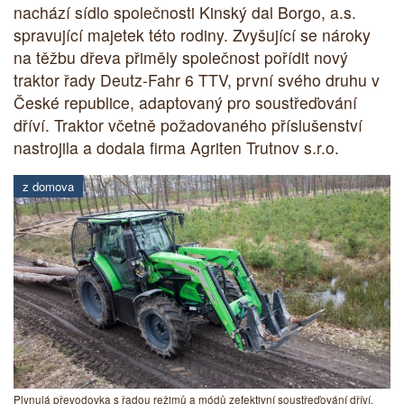
nachází sídlo společnosti Kinský dal Borgo, a.s.
spravující majetek této rodiny. Zvyšující se nároky
na těžbu dřeva přiměly společnost pořídit nový
traktor řady Deutz-Fahr 6 TTV, první svého druhu v
České republice, adaptovaný pro soustřeďování
dříví. Traktor včetně požadovaného příslušenství
nastrojila a dodala firma Agriten Trutnov s.r.o.
z domova
Plynulá převodovka s řadou režimů a módů zefektivní soustřeďování dříví.