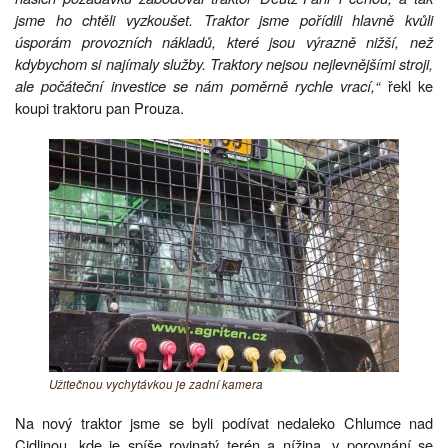
jsme ho chtěli vyzkoušet. Traktor jsme pořídili hlavně kvůli
úsporám provozních nákladů, které jsou výrazně nižší, než
kdybychom si najímaly služby. Traktory nejsou nejlevnějšími stroji,
ale počáteční investice se nám poměrně rychle vrací,“
řekl ke
koupi traktoru pan Prouza.
Užitečnou vychytávkou je zadní kamera
Na nový traktor jsme se byli podívat nedaleko Chlumce nad
Cidlinou, kde je spíše rovinatý terén a nížina, v porovnání se