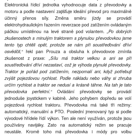
Elektronická řídicí jednotka vyhodnocuje data z převodovky a
motoru a podle nastavení zajišťuje ideální převod pro maximálně
účinný přenos síly. Změna směru jízdy se provádí
elektrohydraulickým řazením reverzace pod zatížením ovládaným
páčkou umístěnou na levé straně pod volantem.
„Po dobrých
zkušenostech s minulým traktorem s plynulou převodovkou jsme
tento typ chtěli opět, protože se nám při soustřeďování dříví
osvědčil,“
řekl pan Prouza a obsluha k převodovce zmínila
zkušenost z praxe:
„Sílu má traktor velkou a ani se při
soustřeďování dříví nezastaví, což je výhoda plynulé převodovky.
Traktor je pořád pod zatížením, nezpomalí ani, když potřebuji
zvýšit pojezdovou rychlost. Podle nákladu nebo váhy si zhruba
určím rychlost a traktor se nedusí a krásně táhne. Na tah je tato
převodovka perfektní.“
Ovládání převodovky se provádí
jednoduše joystickem v kabině. Jeho pohybem dopředu se volí
pojezdová rychlost traktoru. Převodovka má také tři režimy:
automatický, manuální a PTO. Poslední jmenovaný typ si podle
vývodové hřídele řídí výkon. Ten ale není využíván, protože jsou
používány navijáky. Zato na automatický režim se pracuje
neustále. Kromě toho má převodovka i módy pro volbu