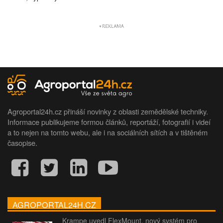
Agroportal24h.cz přináší novinky z oblasti zemědělské techniky.
Informace publikujeme formou článků, reportáží, fotografií i videí
a to nejen na tomto webu, ale i na sociálních sítích a v tištěném
časopise.
AGROPORTAL24H.CZ
Krampe uvedl FlexMount, nový systém pro