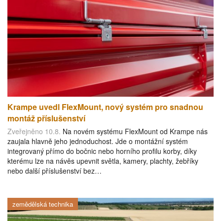
Krampe uvedl FlexMount, nový systém pro snadnou
montáž příslušenství
Zveřejněno 10.8.
Na novém systému FlexMount od Krampe nás
zaujala hlavně jeho jednoduchost. Jde o montážní systém
integrovaný přímo do bočnic nebo horního profilu korby, díky
kterému lze na návěs upevnit světla, kamery, plachty, žebříky
nebo další příslušenství bez…
zemědělská technika