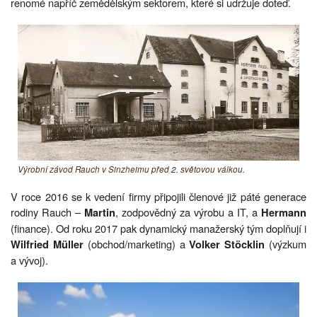
renomé napříč zemědělským sektorem, které si udržuje doteď.
Výrobní závod Rauch v Sinzheimu před 2. světovou válkou.
V roce 2016 se k vedení firmy připojili členové již páté generace
rodiny Rauch –
, zodpovědný za výrobu a IT, a
Martin
Hermann
(finance). Od roku 2017 pak dynamický manažerský tým doplňují i
(obchod/marketing) a
(výzkum
Wilfried Müller
Volker Stöcklin
a vývoj).