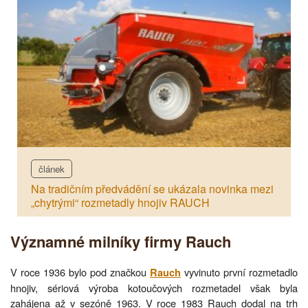
článek
Na tradičním předvádění se ukázala novinka mezi
„chytrými“ rozmetadly hnojiv RAUCH
Významné milníky firmy Rauch
V roce 1936 bylo pod značkou
vyvinuto první rozmetadlo
Rauch
hnojiv, sériová výroba kotoučových rozmetadel však byla
zahájena až v sezóně 1963. V roce 1983 Rauch dodal na trh