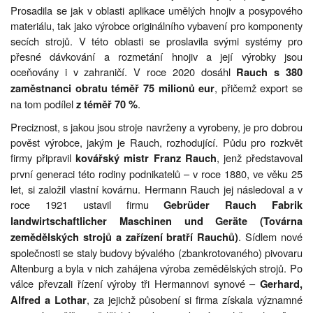
Prosadila se jak v oblasti aplikace umělých hnojiv a posypového
materiálu, tak jako výrobce originálního vybavení pro komponenty
secích strojů. V této oblasti se proslavila svými systémy pro
přesné dávkování a rozmetání hnojiv a její výrobky jsou
oceňovány i v zahraničí. V roce 2020 dosáhl
Rauch s 380
, přičemž export se
zaměstnanci obratu téměř 75 milionů eur
na tom podílel
.
z téměř 70 %
Preciznost, s jakou jsou stroje navrženy a vyrobeny, je pro dobrou
pověst výrobce, jakým je Rauch, rozhodující. Půdu pro rozkvět
firmy připravil
, jenž představoval
kovářský mistr Franz Rauch
první generaci této rodiny podnikatelů – v roce 1880, ve věku 25
let, si založil vlastní kovárnu. Hermann Rauch jej následoval a v
roce 1921 ustavil firmu
Gebrüder Rauch Fabrik
landwirtschaftlicher Maschinen und Geräte (Továrna
. Sídlem nové
zemědělských strojů a zařízení bratří Rauchů)
společnosti se staly budovy bývalého (zbankrotovaného) pivovaru
Altenburg a byla v nich zahájena výroba zemědělských strojů. Po
válce převzali řízení výroby tři Hermannovi synové –
Gerhard,
, za jejichž působení si firma získala významné
Alfred a Lothar