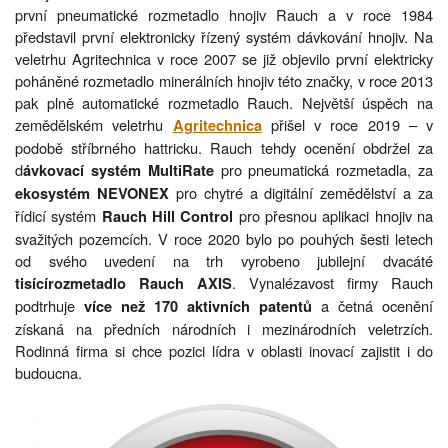
první pneumatické rozmetadlo hnojiv Rauch a v roce 1984
představil první elektronicky řízený systém dávkování hnojiv. Na
veletrhu Agritechnica v roce 2007 se již objevilo první elektricky
poháněné rozmetadlo minerálních hnojiv této značky, v roce 2013
pak plně automatické rozmetadlo Rauch. Největší úspěch na
zemědělském veletrhu
přišel v roce 2019 – v
Agritechnica
podobě stříbrného hattricku. Rauch tehdy ocenění obdržel za
d
pro pneumatická rozmetadla, za
ávkovací systém MultiRate
pro chytré a digitální zemědělství a za
ekosystém NEVONEX
řídicí systém
pro přesnou aplikaci hnojiv na
Rauch Hill Control
svažitých pozemcích. V roce 2020 bylo po pouhých šesti letech
od svého uvedení na trh vyrobeno jubilejní dvacáté
. Vynalézavost firmy Rauch
tisícírozmetadlo Rauch AXIS
podtrhuje
a četná ocenění
více než 170 aktivních patentů
získaná na předních národních i mezinárodních veletrzích.
Rodinná firma si chce pozici lídra v oblasti inovací zajistit i do
budoucna.