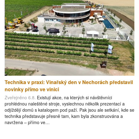
Technika v praxi: Vinařský den v Nechorách představil
novinky přímo ve vinici
Zveřejněno 6.8.
Existují akce, na kterých si návštěvníci
prohlédnou naleštěné stroje, vyslechnou několik prezentací a
odjíždějí domů s katalogem pod paží. Pak jsou ale setkání, kde se
technika představuje přesně tam, kam byla zkonstruována a
navržena – přímo ve…