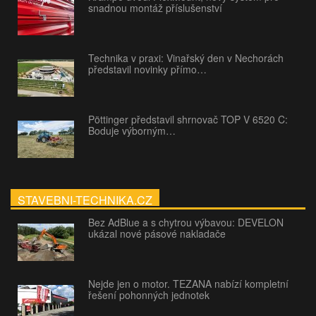
snadnou montáž příslušenství
Technika v praxi: Vinařský den v Nechorách
představil novinky přímo…
Pöttinger představil shrnovač TOP V 6520 C:
Boduje výborným…
STAVEBNI-TECHNIKA.CZ
Bez AdBlue a s chytrou výbavou: DEVELON
ukázal nové pásové nakladače
Nejde jen o motor. TEZANA nabízí kompletní
řešení pohonných jednotek