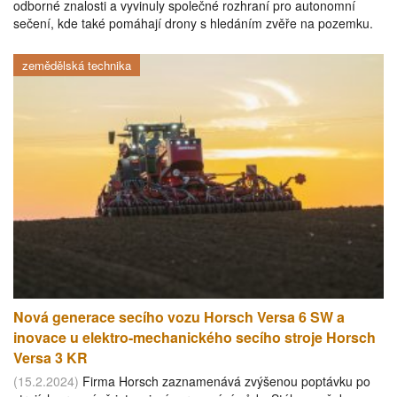
odborné znalosti a vyvinuly společné rozhraní pro autonomní
sečení, kde také pomáhají drony s hledáním zvěře na pozemku.
zemědělská technika
Nová generace secího vozu Horsch Versa 6 SW a
inovace u elektro-mechanického secího stroje Horsch
Versa 3 KR
(15.2.2024)
Firma Horsch zaznamenává zvýšenou poptávku po