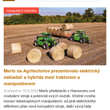
manipulační technika
Merlo na Agritechnice prezentovalo elektrický
nakladač a hybrida mezi traktorem a
manipulátorem
Zveřejněno 15.5.2024
Merlo představilo v Hannoveru své
modulární stroje a potenciál svých služeb. Včetně mnoha
inovací teleskopických manipulátorů: od plně elektrického
eWorkeru přes nové kompaktní stroje, další vývoj řady