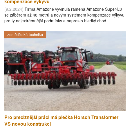
kompenzace výkyvu
(9.2.2024)
Firma Amazone vyvinula ramena Amazone Super-L3
se záběrem až 48 metrů a novým systémem kompenzace výkyvu
pro ty nejextrémnější podmínky a naprosto hladký chod.
zemědělská technika
Pro preciznější práci má plečka Horsch Transformer
VS novou konstrukci