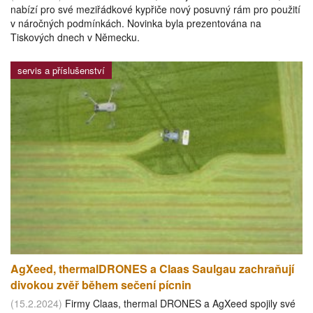
nabízí pro své meziřádkové kypřiče nový posuvný rám pro použití
v náročných podmínkách. Novinka byla prezentována na
Tiskových dnech v Německu.
servis a příslušenství
AgXeed, thermalDRONES a Claas Saulgau zachraňují
divokou zvěř během sečení pícnin
(15.2.2024)
Firmy Claas, thermal DRONES a AgXeed spojily své