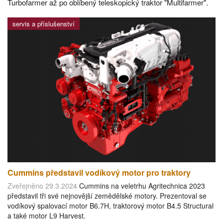
Turbofarmer až po oblíbený teleskopický traktor "Multifarmer".
servis a příslušenství
Cummins představil vodíkový motor pro traktory
Zveřejněno 29.3.2024
Cummins na veletrhu Agritechnica 2023
představil tři své nejnovější zemědělské motory. Prezentoval se
vodíkový spalovací motor B6.7H, traktorový motor B4.5 Structural
a také motor L9 Harvest.