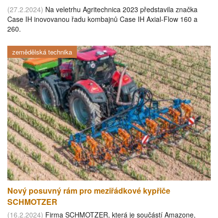
(27.2.2024)
Na veletrhu Agritechnica 2023 představila značka
Case IH inovovanou řadu kombajnů Case IH Axial-Flow 160 a
260.
zemědělská technika
Nový posuvný rám pro meziřádkové kypřiče
SCHMOTZER
(16.2.2024)
Firma SCHMOTZER, která je součástí Amazone,