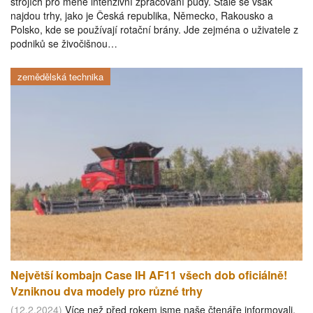
strojích pro méně intenzivní zpracování půdy. Stále se však
najdou trhy, jako je Česká republika, Německo, Rakousko a
Polsko, kde se používají rotační brány. Jde zejména o uživatele z
podniků se živočišnou…
zemědělská technika
Největší kombajn Case IH AF11 všech dob oficiálně!
Vzniknou dva modely pro různé trhy
(12.2.2024)
Více než před rokem jsme naše čtenáře informovali,