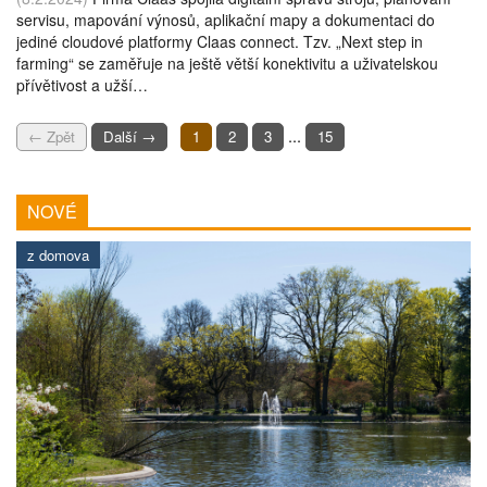
servisu, mapování výnosů, aplikační mapy a dokumentaci do
jediné cloudové platformy Claas connect. Tzv. „Next step in
farming“ se zaměřuje na ještě větší konektivitu a uživatelskou
přívětivost a užší…
...
← Zpět
Další →
1
2
3
15
NOVÉ
z domova