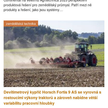
Continental na veletrhu Agritechnica 2023 perspektivní
produktová řešení pro zemědělský průmysl. Patří mezi ně
produkty a řešení, jako jsou systémy…
zemědělská technika
Devítimetrový kypřič Horsch Fortis 9 AS se vyrovná s
rostoucími výkony traktorů a zároveň nabídne větší
variabilitu pracovní hloubky