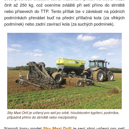
činit až 250 kg, což oceníme zvláště při setí přímo do strniště
nebo přísevech do TTP. Tento přítlak lze v závislosti na půdních
podmínkách přenášet buď na přední přítlačná kola (za vlhkých
podmínek) nebo zadní zavírací kola (za suchých podmínek).
Sky Maxi Drill je určený pro setí po orbě, hloubkovém kypření, podmítce,
případně přímo do strniště nebo meziplodiny.
Naproti tomu model
je secí stroj určený pro setí
Sky Maxi Drill