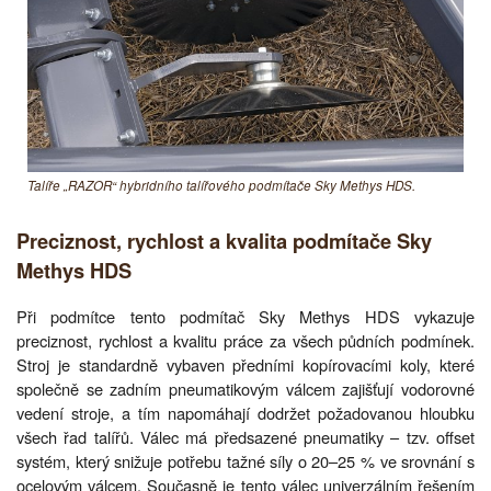
Talíře „RAZOR“ hybridního talířového podmítače Sky Methys HDS.
Preciznost, rychlost a kvalita podmítače Sky
Methys HDS
Při podmítce tento podmítač Sky Methys HDS vykazuje
preciznost, rychlost a kvalitu práce za všech půdních podmínek.
Stroj je standardně vybaven předními kopírovacími koly, které
společně se zadním pneumatikovým válcem zajišťují vodorovné
vedení stroje, a tím napomáhají dodržet požadovanou hloubku
všech řad talířů. Válec má předsazené pneumatiky – tzv. offset
systém, který snižuje potřebu tažné síly o 20–25 % ve srovnání s
ocelovým válcem. Současně je tento válec univerzálním řešením