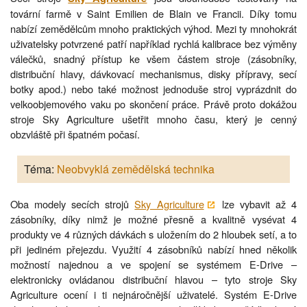
tovární farmě v Saint Emilien de Blain ve Francii. Díky tomu
nabízí zemědělcům mnoho praktických výhod. Mezi ty mnohokrát
uživatelsky potvrzené patří například rychlá kalibrace bez výměny
válečků, snadný přístup ke všem částem stroje (zásobníky,
distribuční hlavy, dávkovací mechanismus, disky přípravy, secí
botky apod.) nebo také možnost jednoduše stroj vyprázdnit do
velkoobjemového vaku po skončení práce. Právě proto dokážou
stroje Sky Agriculture ušetřit mnoho času, který je cenný
obzvláště při špatném počasí.
Téma:
Neobvyklá zemědělská technika
Oba modely secích strojů
Sky Agriculture
lze vybavit až 4
zásobníky, díky nimž je možné přesně a kvalitně vysévat 4
produkty ve 4 různých dávkách s uložením do 2 hloubek setí, a to
při jediném přejezdu. Využití 4 zásobníků nabízí hned několik
možností najednou a ve spojení se systémem E-Drive –
elektronicky ovládanou distribuční hlavou – tyto stroje Sky
Agriculture ocení i ti nejnáročnější uživatelé. Systém E-Drive