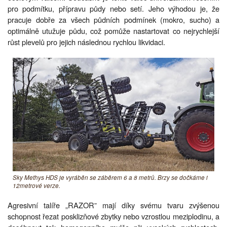
pro podmítku, přípravu půdy nebo setí. Jeho výhodou je, že
pracuje dobře za všech půdních podmínek (mokro, sucho) a
optimálně utužuje půdu, což pomůže nastartovat co nejrychlejší
růst plevelů pro jejich následnou rychlou likvidaci.
Sky Methys HDS je vyráběn se záběrem 6 a 8 metrů. Brzy se dočkáme i
12metrové verze.
Agresivní talíře „RAZOR” mají díky svému tvaru zvýšenou
schopnost řezat posklizňové zbytky nebo vzrostlou meziplodinu, a