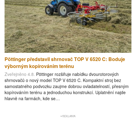
Pöttinger představil shrnovač TOP V 6520 C: Boduje
výborným kopírováním terénu
Zveřejněno 4.8.
Pöttinger rozšiřuje nabídku dvourotorových
shrnovačů o nový model TOP V 6520 C. Kompaktní stroj bez
samostatného podvozku zaujme dobrou ovladatelností, přesným
kopírováním terénu a jednoduchou konstrukcí. Uplatnění najde
hlavně na farmách, kde se…