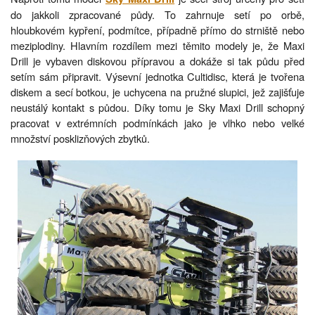
do jakkoli zpracované půdy. To zahrnuje setí po orbě,
hloubkovém kypření, podmítce, případně přímo do strniště nebo
meziplodiny. Hlavním rozdílem mezi těmito modely je, že Maxi
Drill je vybaven diskovou přípravou a dokáže si tak půdu před
setím sám připravit. Výsevní jednotka Cultidisc, která je tvořena
diskem a secí botkou, je uchycena na pružné slupici, jež zajišťuje
neustálý kontakt s půdou. Díky tomu je Sky Maxi Drill schopný
pracovat v extrémních podmínkách jako je vlhko nebo velké
množství posklizňových zbytků.