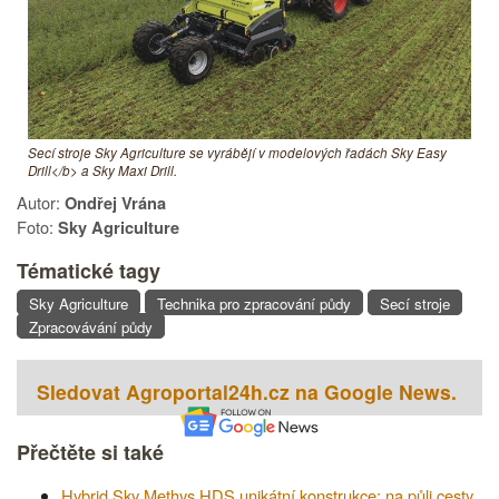
Secí stroje Sky Agriculture se vyrábějí v modelových řadách Sky Easy
Drill</b> a Sky Maxi Drill.
Autor:
Ondřej Vrána
Foto:
Sky Agriculture
Tématické tagy
Sky Agriculture
Technika pro zpracování půdy
Secí stroje
Zpracovávání půdy
Sledovat Agroportal24h.cz na Google News.
Přečtěte si také
Hybrid Sky Methys HDS unikátní konstrukce: na půli cesty