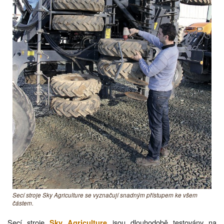
Secí stroje Sky Agriculture se vyznačují snadným přístupem ke všem
částem.
Secí stroje
jsou dlouhodobě testovány na
Sky Agriculture