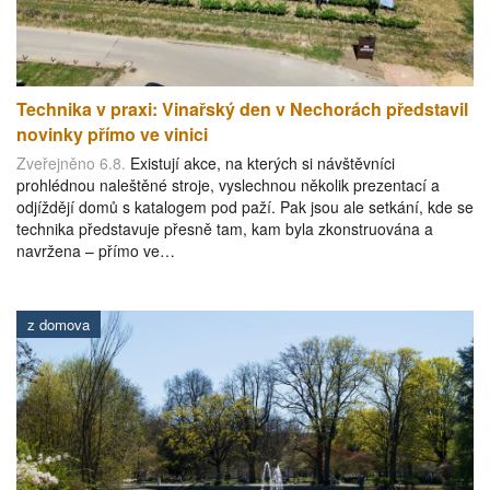
Technika v praxi: Vinařský den v Nechorách představil
novinky přímo ve vinici
Zveřejněno 6.8.
Existují akce, na kterých si návštěvníci
prohlédnou naleštěné stroje, vyslechnou několik prezentací a
odjíždějí domů s katalogem pod paží. Pak jsou ale setkání, kde se
technika představuje přesně tam, kam byla zkonstruována a
navržena – přímo ve…
z domova