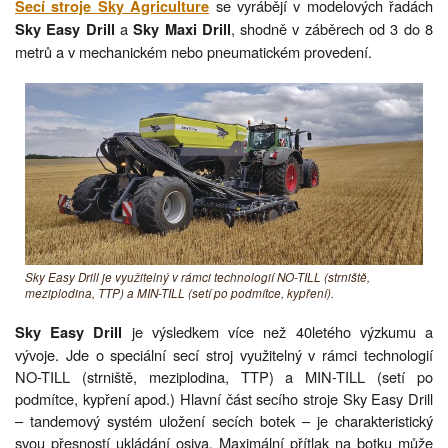
se vyrábějí v modelových řadách
Secí stroje Sky Agriculture
a
, shodně v záběrech od 3 do 8
Sky Easy Drill
Sky Maxi Drill
metrů a v mechanickém nebo pneumatickém provedení.
Sky Easy Drill je využitelný v rámci technologií NO-TILL (strniště,
meziplodina, TTP) a MIN-TILL (setí po podmítce, kypření).
je výsledkem více než 40letého výzkumu a
Sky Easy Drill
vývoje. Jde o speciální secí stroj využitelný v rámci technologií
NO-TILL (strniště, meziplodina, TTP) a MIN-TILL (setí po
podmítce, kypření apod.) Hlavní část secího stroje Sky Easy Drill
– tandemový systém uložení secích botek – je charakteristický
svou přesností ukládání osiva. Maximální přítlak na botku může