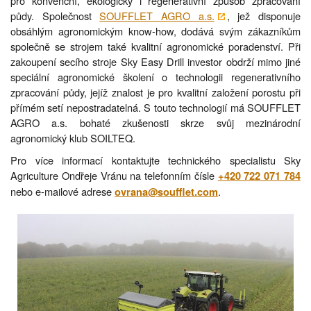
pro konvenční, ekologický i regenerativní způsob zpracování
půdy. Společnost
SOUFFLET AGRO a.s.
, jež disponuje
obsáhlým agronomickým know-how, dodává svým zákazníkům
společně se strojem také kvalitní agronomické poradenství. Při
zakoupení secího stroje Sky Easy Drill investor obdrží mimo jiné
speciální agronomické školení o technologii regenerativního
zpracování půdy, jejíž znalost je pro kvalitní založení porostu při
přímém setí nepostradatelná. S touto technologií má SOUFFLET
AGRO a.s. bohaté zkušenosti skrze svůj mezinárodní
agronomický klub SOILTEQ.
Pro více informací kontaktujte technického specialistu Sky
Agriculture Ondřeje Vránu na telefonním čísle
+420 722 071 784
nebo e-mailové adrese
.
ovrana@soufflet.com