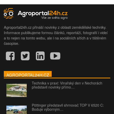
Agroportal24h.cz přináší novinky z oblasti zemědělské techniky.
Informace publikujeme formou článků, reportáží, fotografií i videí
a to nejen na tomto webu, ale i na sociálních sítích a v tištěném
časopise.
AGROPORTAL24H.CZ
Technika v praxi: Vinařský den v Nechorách
představil novinky přímo…
Pöttinger představil shrnovač TOP V 6520 C:
Boduje výborným…