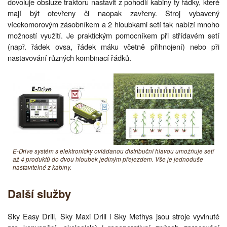
dovoluje obsluze traktoru nastavit z pohodlí kabiny ty řádky, které
mají být otevřeny či naopak zavřeny. Stroj vybavený
vícekomorovým zásobníkem a 2 hloubkami setí tak nabízí mnoho
možností využití. Je praktickým pomocníkem při střídavém setí
(např. řádek ovsa, řádek máku včetně přihnojení) nebo při
nastavování různých kombinací řádků.
E-Drive systém s elektronicky ovládanou distribuční hlavou umožňuje setí
až 4 produktů do dvou hloubek jediným přejezdem. Vše je jednoduše
nastavitelné z kabiny.
Další služby
Sky Easy Drill, Sky Maxi Drill i Sky Methys jsou stroje vyvinuté