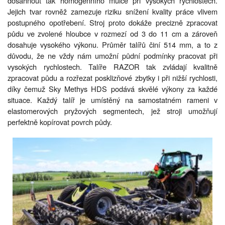
dosáhnout tak homogenního mulče při vysokých rychlostech.
Jejich tvar rovněž zamezuje riziku snížení kvality práce vlivem
postupného opotřebení. Stroj proto dokáže precizně zpracovat
půdu ve zvolené hloubce v rozmezí od 3 do 11 cm a zároveň
dosahuje vysokého výkonu. Průměr talířů činí 514 mm, a to z
důvodu, že ne vždy nám umožní půdní podmínky pracovat při
vysokých rychlostech. Talíře RAZOR tak zvládají kvalitně
zpracovat půdu a rozřezat posklizňové zbytky i při nižší rychlosti,
díky čemuž Sky Methys HDS podává skvělé výkony za každé
situace. Každý talíř je umístěný na samostatném rameni v
elastomerových pryžových segmentech, jež stroji umožňují
perfektně kopírovat povrch půdy.