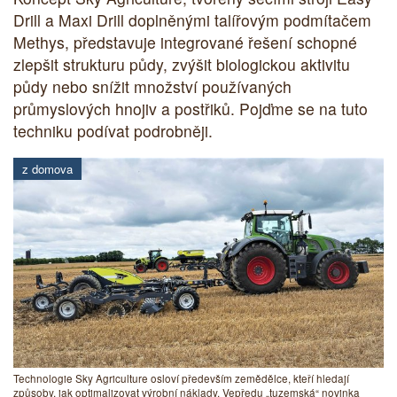
Drill a Maxi Drill doplněnými talířovým podmítačem
Methys, představuje integrované řešení schopné
zlepšit strukturu půdy, zvýšit biologickou aktivitu
půdy nebo snížit množství používaných
průmyslových hnojiv a postřiků. Pojďme se na tuto
techniku podívat podrobněji.
z domova
Technologie Sky Agriculture osloví především zemědělce, kteří hledají
způsoby, jak optimalizovat výrobní náklady. Vepředu „tuzemská“ novinka