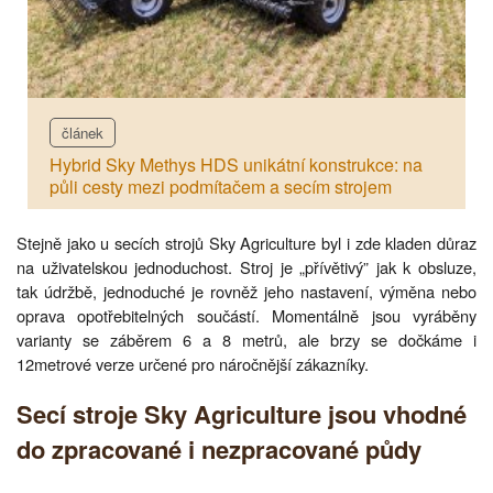
článek
Hybrid Sky Methys HDS unikátní konstrukce: na
půli cesty mezi podmítačem a secím strojem
Stejně jako u secích strojů Sky Agriculture byl i zde kladen důraz
na uživatelskou jednoduchost. Stroj je „přívětivý” jak k obsluze,
tak údržbě, jednoduché je rovněž jeho nastavení, výměna nebo
oprava opotřebitelných součástí. Momentálně jsou vyráběny
varianty se záběrem 6 a 8 metrů, ale brzy se dočkáme i
12metrové verze určené pro náročnější zákazníky.
Secí stroje Sky Agriculture jsou vhodné
do zpracované i nezpracované půdy