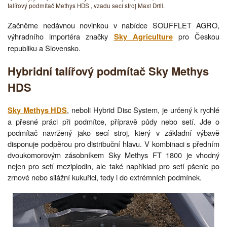
talířový podmítač Methys HDS , vzadu secí stroj Maxi Drill.
Začněme nedávnou novinkou v nabídce SOUFFLET AGRO,
výhradního importéra značky
pro Českou
Sky Agriculture
republiku a Slovensko.
Hybridní talířový podmítač Sky Methys
HDS
, neboli Hybrid Disc System, je určený k rychlé
Sky Methys HDS
a přesné práci při podmítce, přípravě půdy nebo setí. Jde o
podmítač navržený jako secí stroj, který v základní výbavě
disponuje podpěrou pro distribuční hlavu. V kombinaci s předním
dvoukomorovým zásobníkem Sky Methys FT 1800 je vhodný
nejen pro setí meziplodin, ale také například pro setí pšenic po
zrnové nebo silážní kukuřici, tedy i do extrémních podmínek.