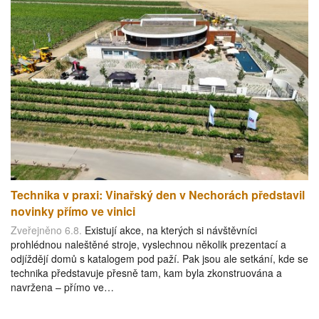
Technika v praxi: Vinařský den v Nechorách představil
novinky přímo ve vinici
Zveřejněno 6.8.
Existují akce, na kterých si návštěvníci
prohlédnou naleštěné stroje, vyslechnou několik prezentací a
odjíždějí domů s katalogem pod paží. Pak jsou ale setkání, kde se
technika představuje přesně tam, kam byla zkonstruována a
navržena – přímo ve…