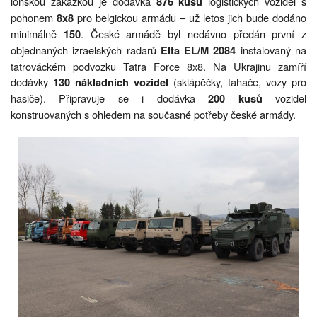
loňskou zakázkou je dodávka
logistických vozidel s
876 kusů
pohonem
pro belgickou armádu – už letos jich bude dodáno
8x8
minimálně
. České armádě byl nedávno předán první z
150
objednaných izraelských radarů
instalovaný na
Elta EL/M 2084
tatrováckém podvozku Tatra Force 8x8. Na Ukrajinu zamíří
dodávky
(sklápěčky, tahače, vozy pro
130 nákladních vozidel
hasiče). Připravuje se i dodávka
vozidel
200 kusů
konstruovaných s ohledem na současné potřeby české armády.