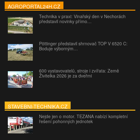
AGROPORTAL24H.CZ
Technika v praxi: Vinařský den v Nechorách
představil novinky přímo…
Pöttinger představil shrnovač TOP V 6520 C:
Boduje výborným…
600 vystavovatelů, stroje i zvířata: Země
Živitelka 2026 je za dveřmi
STAVEBNI-TECHNIKA.CZ
Nejde jen o motor. TEZANA nabízí kompletní
řešení pohonných jednotek