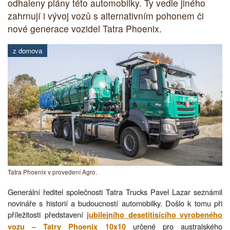
odhaleny plány této automobilky. Ty vedle jiného
zahrnují i vývoj vozů s alternativním pohonem či
nové generace vozidel Tatra Phoenix.
z domova
Tatra Phoenix v provedení Agro.
Generální ředitel společnosti Tatra Trucks Pavel Lazar seznámil
novináře s historií a budoucností automobilky. Došlo k tomu při
příležitosti představení
jubilejního desetitisícího vyrobeného
určené pro australského
vozu – Tatry Phoenix 10x10