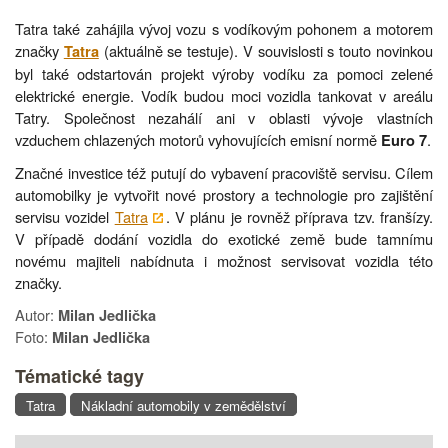
Tatra také zahájila vývoj vozu s vodíkovým pohonem a motorem
značky
(aktuálně se testuje). V souvislosti s touto novinkou
Tatra
byl také odstartován projekt výroby vodíku za pomoci zelené
elektrické energie. Vodík budou moci vozidla tankovat v areálu
Tatry. Společnost nezahálí ani v oblasti vývoje vlastních
vzduchem chlazených motorů vyhovujících emisní normě
.
Euro 7
Značné investice též putují do vybavení pracoviště servisu. Cílem
automobilky je vytvořit nové prostory a technologie pro zajištění
servisu vozidel
Tatra
. V plánu je rovněž příprava tzv. franšízy.
V případě dodání vozidla do exotické země bude tamnímu
novému majiteli nabídnuta i možnost servisovat vozidla této
značky.
Autor:
Milan Jedlička
Foto:
Milan Jedlička
Tématické tagy
Tatra
Nákladní automobily v zemědělství