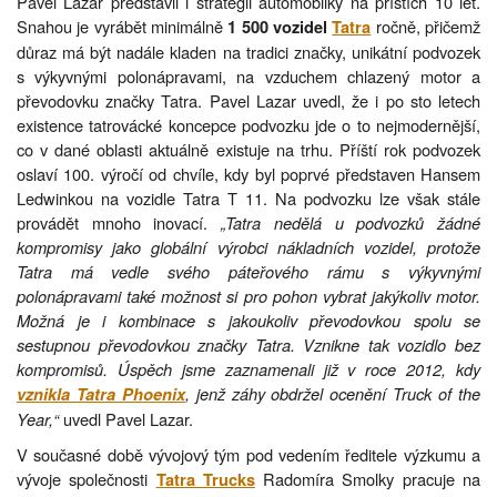
Pavel Lazar představil i strategii automobilky na příštích 10 let.
Snahou je vyrábět minimálně
ročně, přičemž
1 500 vozidel
Tatra
důraz má být nadále kladen na tradici značky, unikátní podvozek
s výkyvnými polonápravami, na vzduchem chlazený motor a
převodovku značky Tatra. Pavel Lazar uvedl, že i po sto letech
existence tatrovácké koncepce podvozku jde o to nejmodernější,
co v dané oblasti aktuálně existuje na trhu. Příští rok podvozek
oslaví 100. výročí od chvíle, kdy byl poprvé představen Hansem
Ledwinkou na vozidle Tatra T 11. Na podvozku lze však stále
provádět mnoho inovací.
„Tatra nedělá u podvozků žádné
kompromisy jako globální výrobci nákladních vozidel, protože
Tatra má vedle svého páteřového rámu s výkyvnými
polonápravami také možnost si pro pohon vybrat jakýkoliv motor.
Možná je i kombinace s jakoukoliv převodovkou spolu se
sestupnou převodovkou značky Tatra. Vznikne tak vozidlo bez
kompromisů. Úspěch jsme zaznamenali již v roce 2012, kdy
, jenž záhy obdržel ocenění Truck of the
vznikla Tatra Phoenix
Year,“
uvedl Pavel Lazar.
V současné době vývojový tým pod vedením ředitele výzkumu a
vývoje společnosti
Radomíra Smolky pracuje na
Tatra Trucks