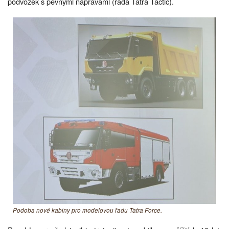
podvozek s pevnými nápravami (řada Tatra Tactic).
Podoba nové kabiny pro modelovou řadu Tatra Force.