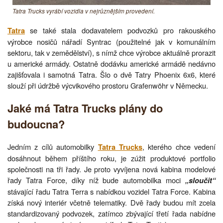
Tatra Trucks vyrábí vozidla v nejrůznějším provedení.
se také stala dodavatelem podvozků pro rakouského
Tatra
výrobce nosičů nářadí Syntrac (použitelné jak v komunálním
sektoru, tak v zemědělství), s nímž chce výrobce aktuálně prorazit
u americké armády. Ostatně dodávku americké armádě nedávno
zajišťovala i samotná Tatra. Šlo o dvě Tatry Phoenix 6x6, které
slouží při údržbě výcvikového prostoru Grafenwöhr v Německu.
Jaké má Tatra Trucks plány do
budoucna?
Jedním z cílů automobilky
, kterého chce vedení
Tatra Trucks
dosáhnout během příštího roku, je zúžit produktové portfolio
společnosti na tři řady. Je proto vyvíjena nová kabina modelové
řady Tatra Force, díky níž bude automobilka moci
„sloučit“
stávající řadu Tatra Terra s nabídkou vozidel Tatra Force. Kabina
získá nový interiér včetně telematiky. Dvě řady budou mít zcela
standardizovaný podvozek, zatímco zbývající třetí řada nabídne