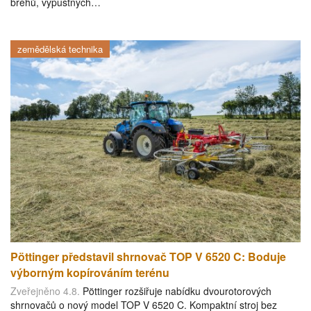
břehů, výpustných…
zemědělská technika
Pöttinger představil shrnovač TOP V 6520 C: Boduje
výborným kopírováním terénu
Zveřejněno 4.8.
Pöttinger rozšiřuje nabídku dvourotorových
shrnovačů o nový model TOP V 6520 C. Kompaktní stroj bez