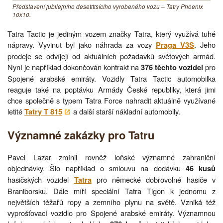
Představení jubilejního desetitisícího vyrobeného vozu – Tatry Phoenix
10x10.
Tatra Tactic je jediným vozem značky Tatra, který využívá tuhé
nápravy. Vyvinut byl jako náhrada za vozy
. Jeho
Praga V3S
prodeje se odvíjejí od aktuálních požadavků světových armád.
Nyní je například dokončován kontrakt na
pro
376 těchto vozidel
Spojené arabské emiráty. Vozidly Tatra Tactic automobilka
reaguje také na poptávku Armády České republiky, která jimi
chce společně s typem Tatra Force nahradit aktuálně využívané
letité
a další starší nákladní automobily.
Tatry T 815
Významné zakázky pro Tatru
Pavel Lazar zmínil rovněž loňské významné zahraniční
objednávky. Šlo například o smlouvu na dodávku
46 kusů
hasičských vozidel
pro německé dobrovolné hasiče v
Tatra
Braniborsku. Dále míří speciální Tatra Tigon k jednomu z
největších těžařů ropy a zemního plynu na světě. Vzniká též
vyprošťovací vozidlo pro Spojené arabské emiráty. Významnou