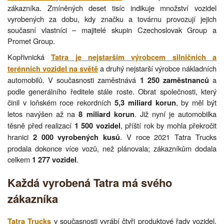
zákazníka. Zmíněných deset tisíc indikuje množství vozidel
vyrobených za dobu, kdy značku a továrnu provozují jejich
současní vlastníci – majitelé skupin Czechoslovak Group a
Promet Group.
Kopřivnická
Tatra je nejstarším výrobcem silničních a
a druhý nejstarší výrobce nákladních
terénních vozidel na světě
automobilů. V současnosti zaměstnává
a
1 250 zaměstnanců
podle generálního ředitele stále roste. Obrat společnosti, který
činil v loňském roce rekordních
, by měl být
5,3 miliard korun
letos navýšen až na
. Již nyní je automobilka
8 miliard korun
těsně před realizací
, příští rok by mohla překročit
1 500 vozidel
hranici
. V roce 2021 Tatra Trucks
2 000 vyrobených kusů
prodala dokonce více vozů, než plánovala; zákazníkům dodala
celkem
.
1 277 vozidel
Každá vyrobená Tatra má svého
zákazníka
v současnosti vyrábí čtyři produktové řady vozidel.
Tatra Trucks