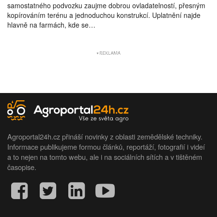
samostatného podvozku zaujme dobrou ovladatelností, přesným
kopírováním terénu a jednoduchou konstrukcí. Uplatnění najde
hlavně na farmách, kde se…
Agroportal24h.cz přináší novinky z oblasti zemědělské techniky.
Informace publikujeme formou článků, reportáží, fotografií i videí
a to nejen na tomto webu, ale i na sociálních sítích a v tištěném
časopise.