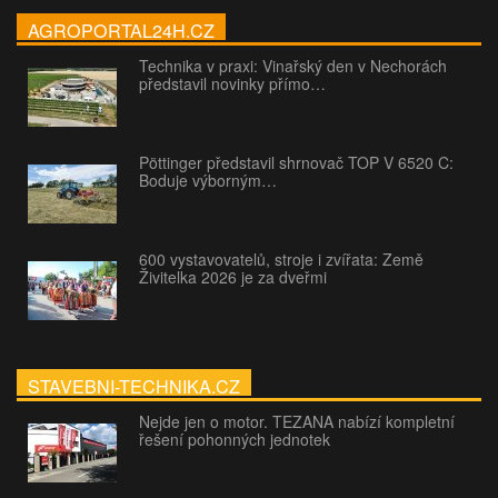
AGROPORTAL24H.CZ
Technika v praxi: Vinařský den v Nechorách
představil novinky přímo…
Pöttinger představil shrnovač TOP V 6520 C:
Boduje výborným…
600 vystavovatelů, stroje i zvířata: Země
Živitelka 2026 je za dveřmi
STAVEBNI-TECHNIKA.CZ
Nejde jen o motor. TEZANA nabízí kompletní
řešení pohonných jednotek