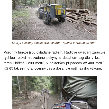
Stroj je osazený dieselovým motorem Yanmar o výkonu 65 koní
Všechny funkce jsou ovládané rádiem. Rádiové ovládání zaručuje
rychlou reakci na zadané pokyny s dosahem signálu v lesním
terénu běžně i 200 metrů, v některých případech až 400 metrů.
KS 65 tak šetří drahocenný čas a dosahuje optimálního výkonu.