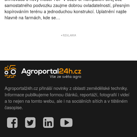
samostatného podvozku zaujme dobrou ovladatelností, přesným
kopírováním terénu a jednoduchou konstrukcí. Uplatnění najde
hlavně na farmách, kde se…
Agroportal24h.cz přináší novinky z oblasti zemědělské techniky.
Informace publikujeme formou článků, reportáží, fotografií i videí
a to nejen na tomto webu, ale i na sociálních sítích a v tištěném
časopise.