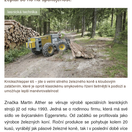
lesnická technika
Knickschlepper 65 – jde o velmi silného železného koně s kloubovým
zatáčením, které je oproti klasickému smykovému řízení šetrnější k podloží a
umožňuje lepší manévrovatelnost
Značka Martin Alther se věnuje výrobě speciálních lesnických
strojů již od roku 1993. Jedná se o rodinnou firmu, která má své
sídlo ve švýcarském Eggersrietu. Od začátků se profilovala jako
výrobce železných koní. Roční produkce se pohybuje kolem 20
kusů, vyrábějí jak pásové železné koně, tak i v poslední době více