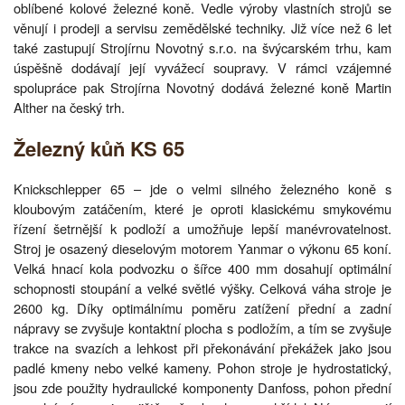
oblíbené kolové železné koně. Vedle výroby vlastních strojů se
věnují i prodeji a servisu zemědělské techniky. Již více než 6 let
také zastupují Strojírnu Novotný s.r.o. na švýcarském trhu, kam
úspěšně dodávají její vyvážecí soupravy. V rámci vzájemné
spolupráce pak Strojírna Novotný dodává železné koně Martin
Alther na český trh.
Železný kůň KS 65
Knickschlepper 65 – jde o velmi silného železného koně s
kloubovým zatáčením, které je oproti klasickému smykovému
řízení šetrnější k podloží a umožňuje lepší manévrovatelnost.
Stroj je osazený dieselovým motorem Yanmar o výkonu 65 koní.
Velká hnací kola podvozku o šířce 400 mm dosahují optimální
schopnosti stoupání a velké světlé výšky. Celková váha stroje je
2600 kg. Díky optimálnímu poměru zatížení přední a zadní
nápravy se zvyšuje kontaktní plocha s podložím, a tím se zvyšuje
trakce na svazích a lehkost při překonávání překážek jako jsou
padlé kmeny nebo velké kameny. Pohon stroje je hydrostatický,
jsou zde použity hydraulické komponenty Danfoss, pohon přední