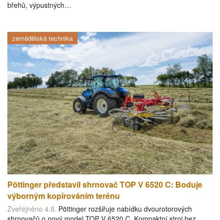
břehů, výpustných…
zemědělská technika
Pöttinger představil shrnovač TOP V 6520 C: Boduje
výborným kopírováním terénu
Zveřejněno 4.8.
Pöttinger rozšiřuje nabídku dvourotorových
shrnovačů o nový model TOP V 6520 C. Kompaktní stroj bez