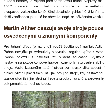
a zadní nápravy je zajištěn přes kardanovou hřídel. Nápravy mají
100% uzávěrku všech kol, což zaručuje až neuvěřitelnou
stoupavost železného koně. Stroj dosahuje rychlosti 0–8 km/h, na
delší vzdálenosti je nutné ho převážet např. na přívěsném vozíku.
Martin Alther osazuje svoje stroje pouze
osvědčenými a známými komponenty
Pro tahání dřeva je na stroji použit šestitunový naviják Adler.
Pohon navijáku je hydraulický s plynulou regulací vpřed a vzad.
Pohon pojezdu a navijáku lze ovládat současně. Výškově
nastavitelná pozice koncové hubice tažného lana zvyšuje stabilitu
stroje. Vedle klasického tahání dřeva lze naviják díky speciální
funkci využít i jako trakční naviják pro jiné stroje, kdy nastavenou
tažnou silou jistí jiný stroj při jízdě z prudkých svahů a zároveň jej
pak pomáhá táhnout do kopce.