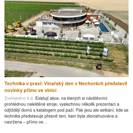
Technika v praxi: Vinařský den v Nechorách představil
novinky přímo ve vinici
Zveřejněno 6.8.
Existují akce, na kterých si návštěvníci
prohlédnou naleštěné stroje, vyslechnou několik prezentací a
odjíždějí domů s katalogem pod paží. Pak jsou ale setkání, kde se
technika představuje přesně tam, kam byla zkonstruována a
navržena – přímo ve…