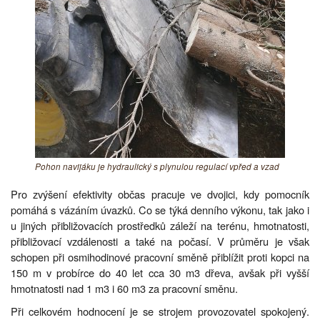
Pohon navijáku je hydraulický s plynulou regulací vpřed a vzad
Pro zvýšení efektivity občas pracuje ve dvojici, kdy pomocník
pomáhá s vázáním úvazků. Co se týká denního výkonu, tak jako i
u jiných přibližovacích prostředků záleží na terénu, hmotnatosti,
přibližovací vzdálenosti a také na počasí. V průměru je však
schopen při osmihodinové pracovní směně přiblížit proti kopci na
150 m v probírce do 40 let cca 30 m3 dřeva, avšak při vyšší
hmotnatosti nad 1 m3 i 60 m3 za pracovní směnu.
Při celkovém hodnocení je se strojem provozovatel spokojený.