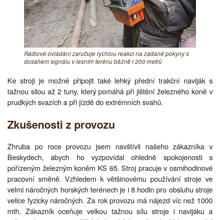
Rádiové ovládání zaručuje rychlou reakci na zadané pokyny s
dosahem signálu v lesním terénu běžně i 200 metrů
Ke stroji je možné připojit také lehký přední trakční naviják s
tažnou silou až 2 tuny, který pomáhá při jištění železného koně v
prudkých svazích a při jízdě do extrémních svahů.
Zkušenosti z provozu
Zhruba po roce provozu jsem navštívil našeho zákazníka v
Beskydech, abych ho vyzpovídal ohledně spokojenosti s
pořízeným železným koněm KS 65. Stroj pracuje v osmihodinové
pracovní směně. Vzhledem k většinovému používání stroje ve
velmi náročných horských terénech je i 8 hodin pro obsluhu stroje
velice fyzicky náročných. Za rok provozu má nájezd víc než 1000
mth. Zákazník oceňuje velkou tažnou sílu stroje i navijáku a