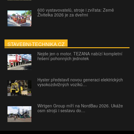
600 vystavovatelů, stroje i zvířata: Země
Živitelka 2026 je za dveřmi
STAVEBNI-TECHNIKA.CZ
Nejde jen o motor. TEZANA nabízí kompletní
řešení pohonných jednotek
Hyster představil novou generaci elektrických
vysokozdvižných vozíků…
Wirtgen Group míří na NordBau 2026. Ukáže
osm strojů i sestavu do…