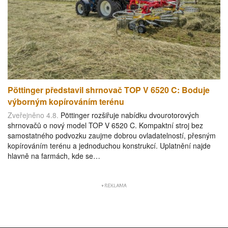
Pöttinger představil shrnovač TOP V 6520 C: Boduje
výborným kopírováním terénu
Zveřejněno 4.8.
Pöttinger rozšiřuje nabídku dvourotorových
shrnovačů o nový model TOP V 6520 C. Kompaktní stroj bez
samostatného podvozku zaujme dobrou ovladatelností, přesným
kopírováním terénu a jednoduchou konstrukcí. Uplatnění najde
hlavně na farmách, kde se…