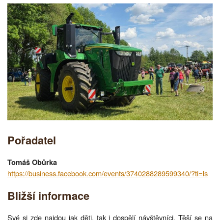
Pořadatel
Tomáš Obůrka
https://business.facebook.com/events/3740288289599340/?ti=ls
Bližší informace
Své si zde najdou jak děti, tak i dospělí návštěvníci. Těší se na