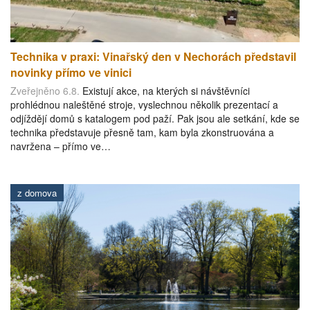
Technika v praxi: Vinařský den v Nechorách představil
novinky přímo ve vinici
Zveřejněno 6.8.
Existují akce, na kterých si návštěvníci
prohlédnou naleštěné stroje, vyslechnou několik prezentací a
odjíždějí domů s katalogem pod paží. Pak jsou ale setkání, kde se
technika představuje přesně tam, kam byla zkonstruována a
navržena – přímo ve…
z domova