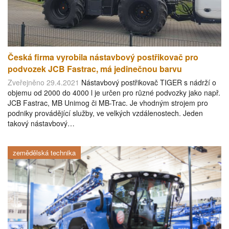
Česká firma vyrobila nástavbový postřikovač pro
podvozek JCB Fastrac, má jedinečnou barvu
Zveřejněno 29.4.2021
Nástavbový postřikovač TIGER s nádrží o
objemu od 2000 do 4000 l je určen pro různé podvozky jako např.
JCB Fastrac, MB Unimog či MB-Trac. Je vhodným strojem pro
podniky provádějící služby, ve velkých vzdálenostech. Jeden
takový nástavbový…
zemědělská technika