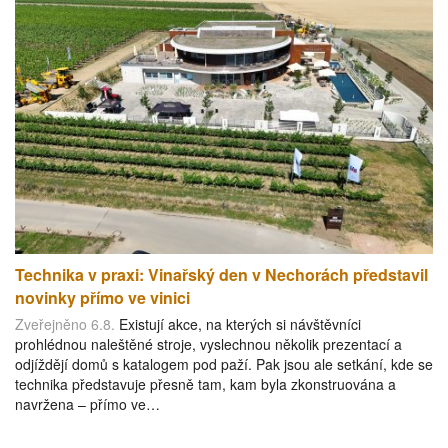
Technika v praxi: Vinařský den v Nechorách představil
novinky přímo ve vinici
Zveřejněno 6.8.
Existují akce, na kterých si návštěvníci
prohlédnou naleštěné stroje, vyslechnou několik prezentací a
odjíždějí domů s katalogem pod paží. Pak jsou ale setkání, kde se
technika představuje přesně tam, kam byla zkonstruována a
navržena – přímo ve…