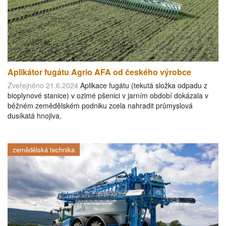
Aplikátor fugátu Agrio AFA od českého výrobce
Zveřejněno 21.6.2024
Aplikace fugátu (tekutá složka odpadu z
bioplynové stanice) v ozimé pšenici v jarním období dokázala v
běžném zemědělském podniku zcela nahradit průmyslová
dusíkatá hnojiva.
zemědělská technika