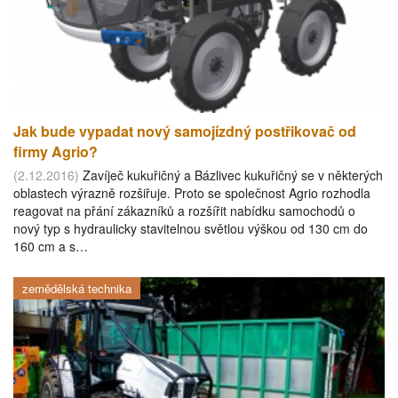
Jak bude vypadat nový samojízdný postřikovač od
firmy Agrio?
(2.12.2016)
Zavíječ kukuřičný a Bázlivec kukuřičný se v některých
oblastech výrazně rozšiřuje. Proto se společnost Agrio rozhodla
reagovat na přání zákazníků a rozšířit nabídku samochodů o
nový typ s hydraulicky stavitelnou světlou výškou od 130 cm do
160 cm a s…
zemědělská technika