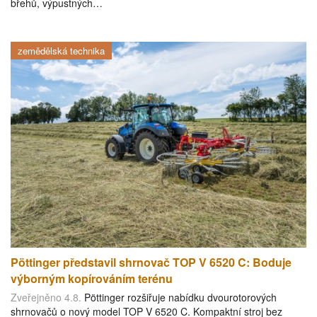
břehů, výpustných…
zemědělská technika
Pöttinger představil shrnovač TOP V 6520 C: Boduje
výborným kopírováním terénu
Zveřejněno 4.8.
Pöttinger rozšiřuje nabídku dvourotorových
shrnovačů o nový model TOP V 6520 C. Kompaktní stroj bez