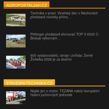
AGROPORTAL24H.CZ
Technika v praxi: Vinařský den v Nechorách
představil novinky přímo…
Pöttinger představil shrnovač TOP V 6520 C:
Boduje výborným…
600 vystavovatelů, stroje i zvířata: Země
Živitelka 2026 je za dveřmi
STAVEBNI-TECHNIKA.CZ
Nejde jen o motor. TEZANA nabízí kompletní
řešení pohonných jednotek