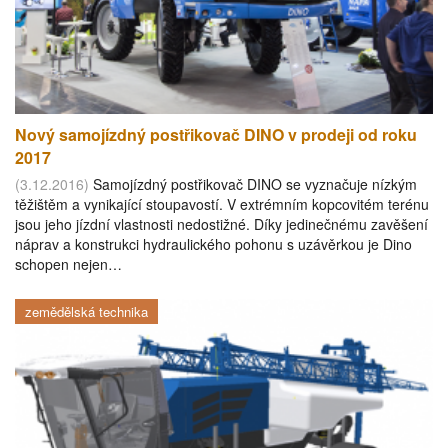
Nový samojízdný postřikovač DINO v prodeji od roku
2017
(3.12.2016)
Samojízdný postřikovač DINO se vyznačuje nízkým
těžištěm a vynikající stoupavostí. V extrémním kopcovitém terénu
jsou jeho jízdní vlastnosti nedostižné. Díky jedinečnému zavěšení
náprav a konstrukci hydraulického pohonu s uzávěrkou je Dino
schopen nejen…
zemědělská technika