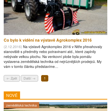
Co bylo k vidění na výstavě Agrokomplex 2016
(2.12.2016)
Na výstavě Agrokomplex 2016 v Nitře převahovaly
stanoviště s předměty nebo potravinami atd., které zaplnily
nebývale velkou plochu. Na venkovní ploše byla pomálu
vystavena zemědělská technika od nejrůznějších prodejců. My
vám v tomto článku představíme…
← Zpět
Další →
1
NOVÉ
zemědělská technika