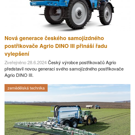
Nová generace českého samojízdného
postřikovače Agrio DINO III přináší řadu
vylepšení
Zveřejněno 28.6.2024
Český výrobce postřikovačů Agrio
představil novou generaci svého samojízdného postřikovače
Agrio DINO III.
zemědělská technika