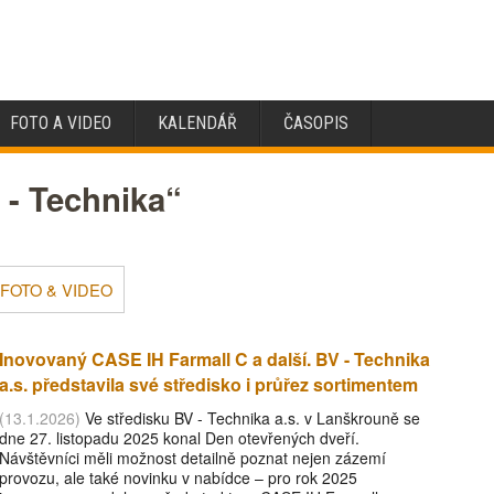
FOTO A VIDEO
KALENDÁŘ
ČASOPIS
 - Technika“
FOTO & VIDEO
Inovovaný CASE IH Farmall C a další. BV - Technika
a.s. představila své středisko i průřez sortimentem
(13.1.2026)
Ve středisku BV - Technika a.s. v Lanškrouně se
dne 27. listopadu 2025 konal Den otevřených dveří.
Návštěvníci měli možnost detailně poznat nejen zázemí
provozu, ale také novinku v nabídce – pro rok 2025