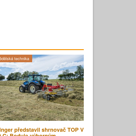
dělská technika
inger představil shrnovač TOP V
0 C: Boduje výborným