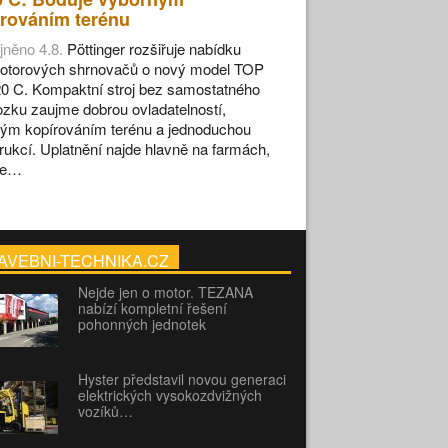
rováním terénu
jněno 4.8.
Pöttinger rozšiřuje nabídku
otorových shrnovačů o nový model TOP
0 C. Kompaktní stroj bez samostatného
zku zaujme dobrou ovladatelností,
ým kopírováním terénu a jednoduchou
rukcí. Uplatnění najde hlavně na farmách,
se…
AVEBNI-TECHNIKA.CZ
Nejde jen o motor. TEZANA
nabízí kompletní řešení
pohonných jednotek
Hyster představil novou generaci
elektrických vysokozdvižných
vozíků…