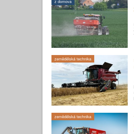
z domova
zemědělská technika
zemědělská technika