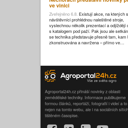
ve vinici
Zveřejněno 6.8.
Existují akce, na kterých s
návštěvníci prohlédnou naleštěné stroje,
vyslechnou několik prezentací a odjíždějí
s katalogem pod paží. Pak jsou ale setkán
se technika představuje přesně tam, kam 
zkonstruována a navržena – přímo ve…
Agroportal24h.cz přináší novinky z oblasti
zemědělské techniky. Informace publikujeme
formou článků, reportáží, fotografií i videí a to
nejen na tomto webu, ale i na sociálních sítíc
tištěném časopise.