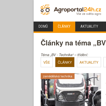
DOMŮ
ČLÁNKY
AKTUALITY
Články na téma „BV
Téma „BV - Technika“ – třídění:
VŠE
ČLÁNKY
AKTUALITY
zemědělská technika