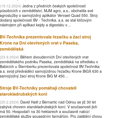
(19.12.2024)
Jedna z předních českých společností
působících v zemědělství, MJM agro, a.s., obohatila své
agroslužby o samojízdný aplikátor Vervaet Quad 550. Stroj
dodaný společností BV - Technika, a.s. se stal klíčovým
nástrojem při aplikaci kejdy a digestátu v…
BV-Technika prezentovala řezačku a žací stroj
Krone na Dni otevřených vrat v Paseka,
zemědělská
(23.9.2024)
Během dvoudenních Dní otevřených vrat
zemědělského podniku Paseka, zemědělská na středisku v
Babicích u Šternberku prezentovala společnost BV-Technika
a.s. svoji předváděcí samojízdnou řezačku Krone BiGX 630 a
samojízdný žací stroj Krone BiG M 450…
Stroje BV-Techniky pomáhají chovateli
starokladrubských koní
(20.2.2024)
David Haitl z Bernartic nad Odrou se již 30 let
zabývá chovem starokladrubských koní. V současnosti jich
má 50. Hospodaří na 30 hektarech a současně nabízí
zemědělské služby sousedním farmářům. Pro zajištění chovu