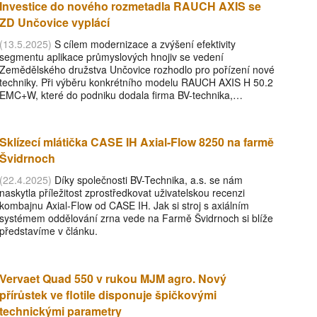
Investice do nového rozmetadla RAUCH AXIS se
ZD Unčovice vyplácí
(13.5.2025)
S cílem modernizace a zvýšení efektivity
segmentu aplikace průmyslových hnojiv se vedení
Zemědělského družstva Unčovice rozhodlo pro pořízení nové
techniky. Při výběru konkrétního modelu RAUCH AXIS H 50.2
EMC+W, které do podniku dodala firma BV-technika,…
Sklízecí mlátička CASE IH Axial-Flow 8250 na farmě
Švidrnoch
(22.4.2025)
Díky společnosti BV-Technika, a.s. se nám
naskytla příležitost zprostředkovat uživatelskou recenzi
kombajnu Axial-Flow od CASE IH. Jak si stroj s axiálním
systémem oddělování zrna vede na Farmě Švidrnoch si blíže
představíme v článku.
Vervaet Quad 550 v rukou MJM agro. Nový
přírůstek ve flotile disponuje špičkovými
technickými parametry