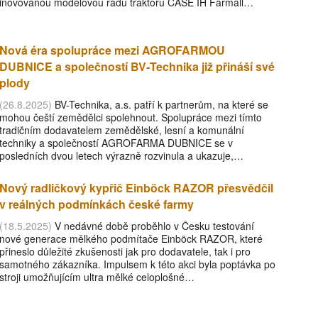
inovovanou modelovou řadu traktoru CASE IH Farmall…
Nová éra spolupráce mezi AGROFARMOU
DUBNICE a společností BV‑Technika již přináší své
plody
(26.8.2025)
BV-Technika, a.s. patří k partnerům, na které se
mohou čeští zemědělci spolehnout. Spolupráce mezi tímto
tradičním dodavatelem zemědělské, lesní a komunální
techniky a společností AGROFARMA DUBNICE se v
posledních dvou letech výrazně rozvinula a ukazuje,…
Nový radličkový kypřič Einböck RAZOR přesvědčil
v reálných podmínkách české farmy
(18.5.2025)
V nedávné době proběhlo v Česku testování
nové generace mělkého podmítače Einböck RAZOR, které
přineslo důležité zkušenosti jak pro dodavatele, tak i pro
samotného zákazníka. Impulsem k této akci byla poptávka po
stroji umožňujícím ultra mělké celoplošné…