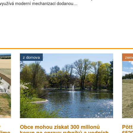
využívá moderní mechanizaci dodanou…
z domova
země
v
Obce mohou získat 300 milionů
Pött
římo
korun na opravy rybníků a vodních
652