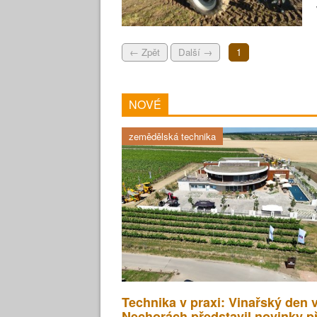
← Zpět
Další →
1
NOVÉ
zemědělská technika
Technika v praxi: Vinařský den 
Nechorách představil novinky p