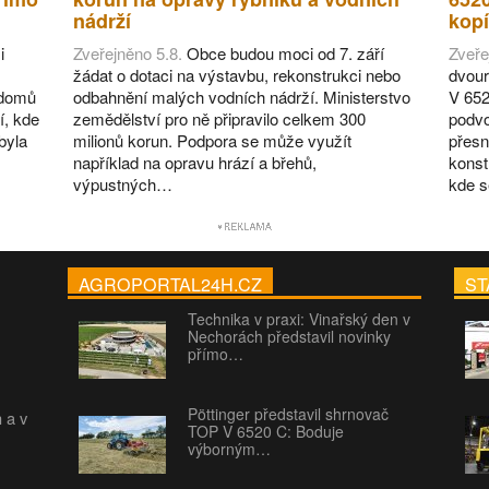
nádrží
kopí
i
Zveřejněno 5.8.
Obce budou moci od 7. září
Zveře
žádat o dotaci na výstavbu, rekonstrukci nebo
dvour
 domů
odbahnění malých vodních nádrží. Ministerstvo
V 652
í, kde
zemědělství pro ně připravilo celkem 300
podvo
byla
milionů korun. Podpora se může využít
přesn
například na opravu hrází a břehů,
konst
výpustných…
kde 
AGROPORTAL24H.CZ
ST
Technika v praxi: Vinařský den v
Nechorách představil novinky
přímo…
Pöttinger představil shrnovač
h a v
TOP V 6520 C: Boduje
výborným…