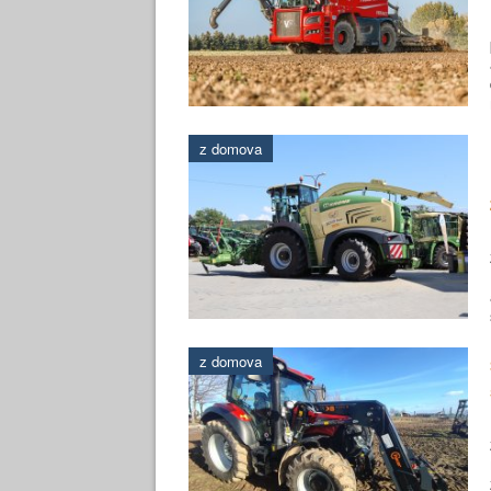
z domova
z domova