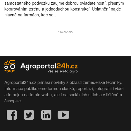
samostatného podvozku zaujme dobrou ovladatelností, přesným
kopírováním terénu a jednoduchou konstrukcí. Uplatnění najde
hlavně na farmách, kde se…
Agroportal24h.cz přináší novinky z oblasti zemědělské techniky.
Informace publikujeme formou článků, reportáží, fotografií i videí
a to nejen na tomto webu, ale i na sociálních sítích a v tištěném
časopise.