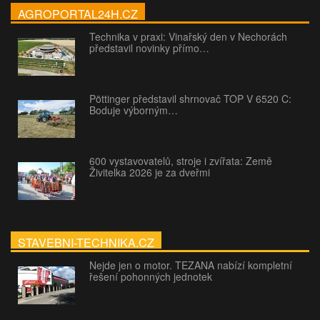
AGROPORTAL24H.CZ
Technika v praxi: Vinařský den v Nechorách
představil novinky přímo…
Pöttinger představil shrnovač TOP V 6520 C:
Boduje výborným…
600 vystavovatelů, stroje i zvířata: Země
Živitelka 2026 je za dveřmi
STAVEBNI-TECHNIKA.CZ
Nejde jen o motor. TEZANA nabízí kompletní
řešení pohonných jednotek