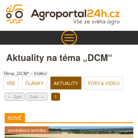
Aktuality na téma „DCM“
Téma „DCM“ – třídění:
VŠE
ČLÁNKY
AKTUALITY
FOTO & VIDEO
← Zpět
Další →
1
NOVÉ
zemědělská technika