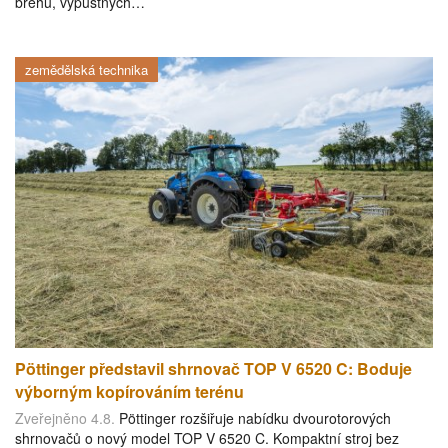
břehů, výpustných…
zemědělská technika
Pöttinger představil shrnovač TOP V 6520 C: Boduje
výborným kopírováním terénu
Zveřejněno 4.8.
Pöttinger rozšiřuje nabídku dvourotorových
shrnovačů o nový model TOP V 6520 C. Kompaktní stroj bez