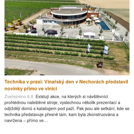
Technika v praxi: Vinařský den v Nechorách představil
novinky přímo ve vinici
Zveřejněno 6.8.
Existují akce, na kterých si návštěvníci
prohlédnou naleštěné stroje, vyslechnou několik prezentací a
odjíždějí domů s katalogem pod paží. Pak jsou ale setkání, kde se
technika představuje přesně tam, kam byla zkonstruována a
navržena – přímo ve…