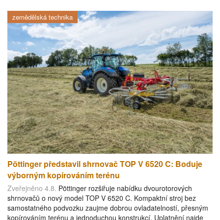
zemědělská technika
Pöttinger představil shrnovač TOP V 6520 C: Boduje
výborným kopírováním terénu
Zveřejněno 4.8.
Pöttinger rozšiřuje nabídku dvourotorových
shrnovačů o nový model TOP V 6520 C. Kompaktní stroj bez
samostatného podvozku zaujme dobrou ovladatelností, přesným
kopírováním terénu a jednoduchou konstrukcí. Uplatnění najde