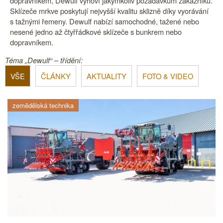
dopravníkem, Dewulf vyhoví jakýmkoliv požadavkům zákazníků.
Sklízeče mrkve poskytují nejvyšší kvalitu sklizně díky vyorávání
s tažnými řemeny. Dewulf nabízí samochodné, tažené nebo
nesené jedno až čtyřřádkové sklízeče s bunkrem nebo
dopravníkem.
Téma „Dewulf“ – třídění:
VŠE
ČLÁNKY
AKTUALITY
FOTO & VIDEO
zemědělská technika