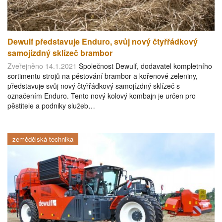
Dewulf představuje Enduro, svůj nový čtyřřádkový
samojízdný sklízeč brambor
Zveřejněno 14.1.2021
Společnost Dewulf, dodavatel kompletního
sortimentu strojů na pěstování brambor a kořenové zeleniny,
představuje svůj nový čtyřřádkový samojízdný sklízeč s
označením Enduro. Tento nový kolový kombajn je určen pro
pěstitele a podniky služeb…
zemědělská technika