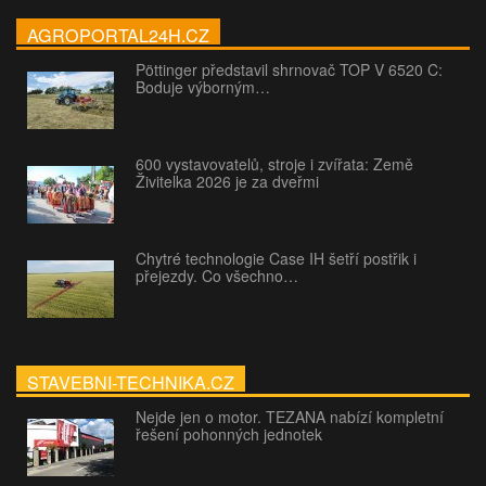
AGROPORTAL24H.CZ
Pöttinger představil shrnovač TOP V 6520 C:
Boduje výborným…
600 vystavovatelů, stroje i zvířata: Země
Živitelka 2026 je za dveřmi
Chytré technologie Case IH šetří postřik i
přejezdy. Co všechno…
STAVEBNI-TECHNIKA.CZ
Nejde jen o motor. TEZANA nabízí kompletní
řešení pohonných jednotek