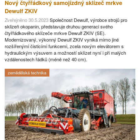
Nový čtyřřádkový samojízdný sklízeč mrkve
Dewulf ZKIV
Zveřejněno 30.5.2023
Společnost Dewulf, výrobce strojů pro
sklizeň okopanin, představuje druhou generaci svého
čtyřřádkového sklízeče mrkve Dewulf ZKIV (SE).
Modernizovaný, výkonný Dewulf ZKIV vyniká mimo jiné
rozšířenými čisticími funkcemi, zcela novým elevátorem s
hydraulickým výsuvem a možností sklízet nyní i při malých
vzdálenostech řádků (méně než 40 cm).
zemědělská technika