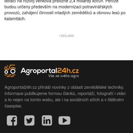
dotací na rozvoj venkova přibližně 2,4 miliardy korun. Peníze
budou určeny především na modernizaci potravinářských
provozů, zahájení činnosti mladých zemědělců a obnovu lesů po
kalamitách.
Agroportal24h.cz přináší novinky z oblasti zemědělské techniky.
Informace publikujeme formou článků, reportáží, fotografií i videí
a to nejen na tomto webu, ale i na sociálních sítích a v tištěném
časopise.