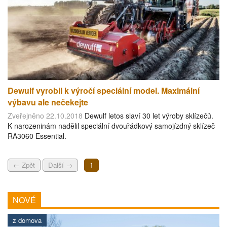
Dewulf vyrobil k výročí speciální model. Maximální
výbavu ale nečekejte
Zveřejněno 22.10.2018
Dewulf letos slaví 30 let výroby sklízečů.
K narozeninám nadělil speciální dvouřádkový samojízdný sklízeč
RA3060 Essential.
← Zpět
Další →
1
NOVÉ
z domova