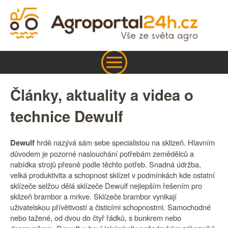
Články, aktuality a videa o
technice Dewulf
hrdě nazývá sám sebe specialistou na sklizeň. Hlavním
Dewulf
důvodem je pozorné naslouchání potřebám zemědělců a
nabídka strojů přesně podle těchto potřeb. Snadná údržba,
velká produktivita a schopnost sklízet v podmínkách kde ostatní
sklízeče selžou dělá sklízeče Dewulf nejlepším řešením pro
sklizeň brambor a mrkve. Sklízeče brambor vynikají
uživatelskou přívětivostí a čisticími schopnostmi. Samochodné
nebo tažené, od dvou do čtyř řádků, s bunkrem nebo