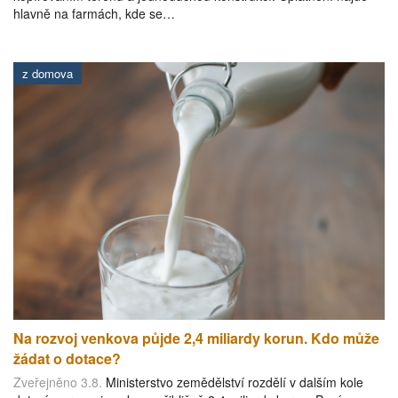
hlavně na farmách, kde se…
z domova
Na rozvoj venkova půjde 2,4 miliardy korun. Kdo může
žádat o dotace?
Zveřejněno 3.8.
Ministerstvo zemědělství rozdělí v dalším kole