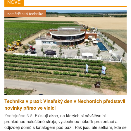
NOVÉ
zemědělská technika
Technika v praxi: Vinařský den v Nechorách představil
novinky přímo ve vinici
Zveřejněno 6.8.
Existují akce, na kterých si návštěvníci
prohlédnou naleštěné stroje, vyslechnou několik prezentací a
odjíždějí domů s katalogem pod paží. Pak jsou ale setkání, kde se