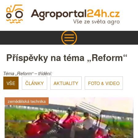
Příspěvky na téma „Reform“
Téma „Reform“ – třídění:
VŠE
ČLÁNKY
AKTUALITY
FOTO & VIDEO
zemědělská technika