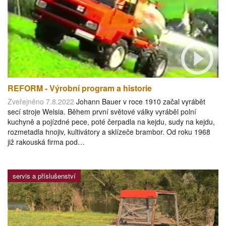
REFORM - Výrobní program a historie
Zveřejněno 7.8.2022
Johann Bauer v roce 1910 začal vyrábět
secí stroje Welsia. Během první světové války vyráběl polní
kuchyně a pojízdné pece, poté čerpadla na kejdu, sudy na kejdu,
rozmetadla hnojiv, kultivátory a sklízeče brambor. Od roku 1968
již rakouská firma pod…
servis a příslušenství