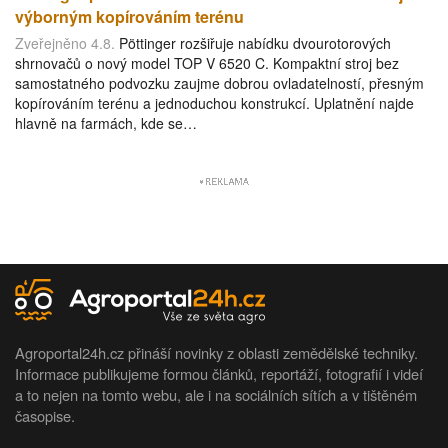
výborným kopírováním terénu
Zveřejněno 4.8.
Pöttinger rozšiřuje nabídku dvourotorových
shrnovačů o nový model TOP V 6520 C. Kompaktní stroj bez
samostatného podvozku zaujme dobrou ovladatelností, přesným
kopírováním terénu a jednoduchou konstrukcí. Uplatnění najde
hlavně na farmách, kde se…
Agroportal24h.cz přináší novinky z oblasti zemědělské techniky.
Informace publikujeme formou článků, reportáží, fotografií i videí
a to nejen na tomto webu, ale i na sociálních sítích a v tištěném
časopise.