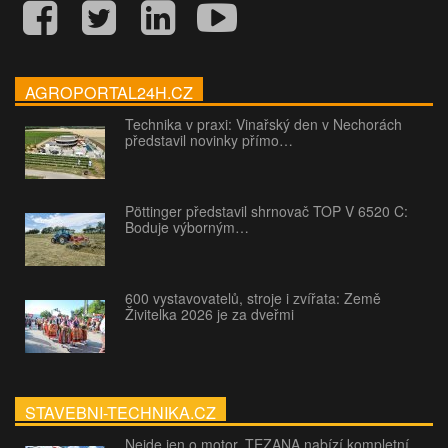
AGROPORTAL24H.CZ
Technika v praxi: Vinařský den v Nechorách
představil novinky přímo…
Pöttinger představil shrnovač TOP V 6520 C:
Boduje výborným…
600 vystavovatelů, stroje i zvířata: Země
Živitelka 2026 je za dveřmi
STAVEBNI-TECHNIKA.CZ
Nejde jen o motor. TEZANA nabízí kompletní