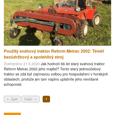
Použitý svahový traktor Reform Metrac 2002: Téměř
bezúdržbový a spolehlivý stroj
Zveřejněno 21.5.2020
Jak hodnotí 66 let starý svahový traktor
Reform Metrac 2002 jeho majitel? Tento starý jednoúčelový
traktor se zdá být zajímavou volbou pro hospodaření v horských
oblastech, protože jen tam naplno uplatníte jeho nevídané
schopnosti.
← Zpět
Další →
1