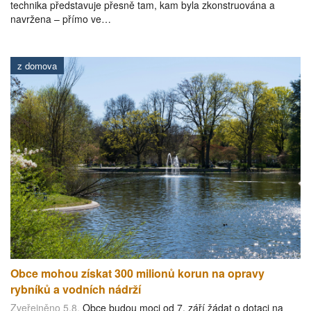
technika představuje přesně tam, kam byla zkonstruována a
navržena – přímo ve…
z domova
Obce mohou získat 300 milionů korun na opravy
rybníků a vodních nádrží
Zveřejněno 5.8.
Obce budou moci od 7. září žádat o dotaci na