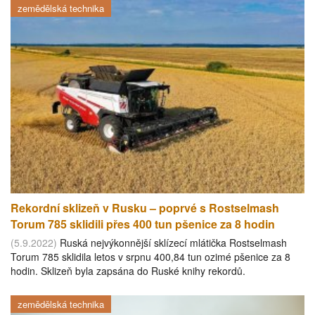
zemědělská technika
Rekordní sklizeň v Rusku – poprvé s Rostselmash
Torum 785 sklidili přes 400 tun pšenice za 8 hodin
(5.9.2022)
Ruská nejvýkonnější sklízecí mlátička Rostselmash
Torum 785 sklidila letos v srpnu 400,84 tun ozimé pšenice za 8
hodin. Sklizeň byla zapsána do Ruské knihy rekordů.
zemědělská technika