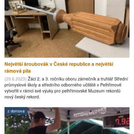
Největší šroubovák v České republice a největší
rámová pila
(29.6.2023)
Žáci 2. a 3. ročníku oboru zámečník a truhlář Střední
průmyslové školy a středního odborného učiliště v Pelhřimově
vytvořili v rámci své výuky pro pelhřimovské Muzeum rekordů
nový český rekord.
z domova