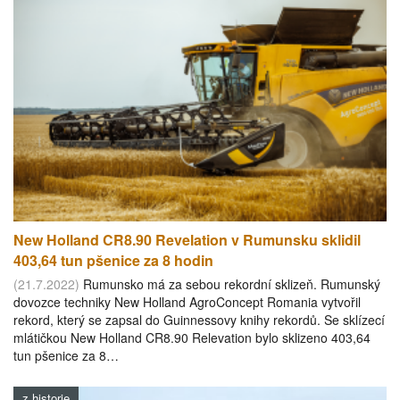
New Holland CR8.90 Revelation v Rumunsku sklidil
403,64 tun pšenice za 8 hodin
(21.7.2022)
Rumunsko má za sebou rekordní sklizeň. Rumunský
dovozce techniky New Holland AgroConcept Romania vytvořil
rekord, který se zapsal do Guinnessovy knihy rekordů. Se sklízecí
mlátičkou New Holland CR8.90 Relevation bylo sklizeno 403,64
tun pšenice za 8…
z historie