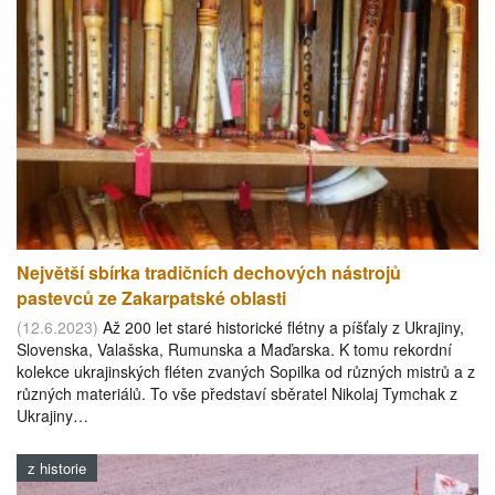
Největší sbírka tradičních dechových nástrojů
pastevců ze Zakarpatské oblasti
(12.6.2023)
Až 200 let staré historické flétny a píšťaly z Ukrajiny,
Slovenska, Valašska, Rumunska a Maďarska. K tomu rekordní
kolekce ukrajinských fléten zvaných Sopilka od různých mistrů a z
různých materiálů. To vše představí sběratel Nikolaj Tymchak z
Ukrajiny…
z historie