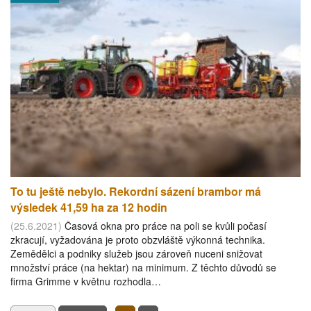
To tu ještě nebylo. Rekordní sázení brambor má
výsledek 41,59 ha za 12 hodin
(25.6.2021)
Časová okna pro práce na poli se kvůli počasí
zkracují, vyžadována je proto obzvláště výkonná technika.
Zemědělci a podniky služeb jsou zároveň nuceni snižovat
množství práce (na hektar) na minimum. Z těchto důvodů se
firma Grimme v květnu rozhodla…