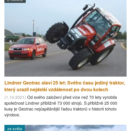
Lindner Geotrac slaví 25 let: Svého času jediný traktor,
který urazil nejdelší vzdálenost po dvou kolech
(1.10.2021)
Od svého založení před více než 70 lety vyrobila
společnost Lindner přibližně 73 000 strojů. S přibližně 25 000
kusy je Geotrac nejúspěšnější řadou traktorů v historii tohoto
výrobce.
ze světa