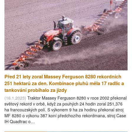
Před 21 lety zoral Massey Ferguson 8280 rekordních
251 hektarů za den. Kombinace pluhů měla 17 radlic a
tankování probíhalo za jízdy
(16.1.2023)
Traktor Massey Ferguson 8280 v roce 2002 překonal
světový rekord v orbě, když za pouhých 24 hodin zoral 251,376
ha francouzských polí. S výkonem 9 ha za hodinu překonal stroj
MF 8280 o výkonu 387 koní předchozího rekordmana, stroj Case
IH Quadtrac o…