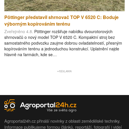
Pöttinger představil shrnovač TOP V 6520 C: Boduje
výborným kopírováním terénu
Zveřejněno 4.8.
Pöttinger rozšiřuje nabídku dvourotorových
shrnovačů o nový model TOP V 6520 C. Kompaktní stroj bez
samostatného podvozku zaujme dobrou ovladatelností, přesným
kopírováním terénu a jednoduchou konstrukcí. Uplatnění najde
hlavně na farmách, kde se…
Agroportal24h.cz přináší novinky z oblasti zemědělské techniky.
Informace publikujeme formou článků, reportáží, fotografií i videí