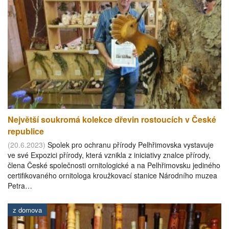
Největší soukromá kolekce dřevin rostoucích v České
republice
(20.6.2023)
Spolek pro ochranu přírody Pelhřimovska vystavuje
ve své Expozici přírody, která vznikla z iniciativy znalce přírody,
člena České společnosti ornitologické a na Pelhřimovsku jediného
certifikovaného ornitologa kroužkovací stanice Národního muzea
Petra…
z domova