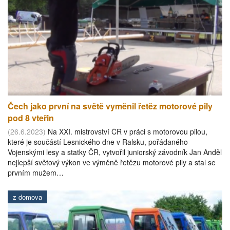
Čech jako první na světě vyměnil řetěz motorové pily
pod 8 vteřin
(26.6.2023)
Na XXI. mistrovství ČR v práci s motorovou pilou,
které je součástí Lesnického dne v Ralsku, pořádaného
Vojenskými lesy a statky ČR, vytvořil juniorský závodník Jan Anděl
nejlepší světový výkon ve výměně řetězu motorové pily a stal se
prvním mužem…
z domova