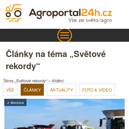
Články na téma „Světové
rekordy“
Téma „Světové rekordy“ – třídění:
VŠE
ČLÁNKY
AKTUALITY
FOTO & VIDEO
z domova