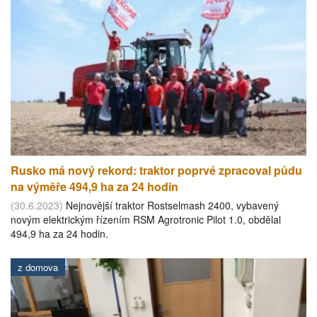
Rusko má nový rekord: traktor poprvé zpracoval půdu
na výměře 494,9 ha za 24 hodin
(30.6.2023)
Nejnovější traktor Rostselmash 2400, vybavený
novým elektrickým řízením RSM Agrotronic Pilot 1.0, obdělal
494,9 ha za 24 hodin.
z domova