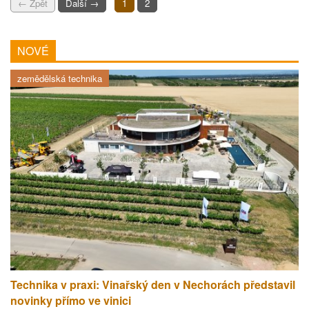
← Zpět
Další →
1
2
NOVÉ
zemědělská technika
Technika v praxi: Vinařský den v Nechorách představil
novinky přímo ve vinici