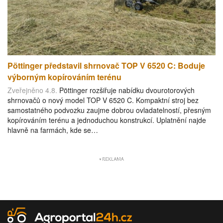
Pöttinger představil shrnovač TOP V 6520 C: Boduje
výborným kopírováním terénu
Zveřejněno 4.8.
Pöttinger rozšiřuje nabídku dvourotorových
shrnovačů o nový model TOP V 6520 C. Kompaktní stroj bez
samostatného podvozku zaujme dobrou ovladatelností, přesným
kopírováním terénu a jednoduchou konstrukcí. Uplatnění najde
hlavně na farmách, kde se…