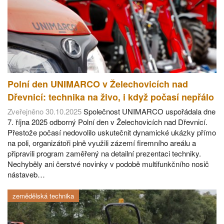
Polní den UNIMARCO v Želechovicích nad
Dřevnicí: technika na živo, i když počasí nepřálo
Zveřejněno 30.10.2025
Společnost UNIMARCO uspořádala dne
7. října 2025 odborný Polní den v Želechovicích nad Dřevnicí.
Přestože počasí nedovolilo uskutečnit dynamické ukázky přímo
na poli, organizátoři plně využili zázemí firemního areálu a
připravili program zaměřený na detailní prezentaci techniky.
Nechyběly ani čerstvé novinky v podobě multifunkčního nosič
nástaveb…
zemědělská technika