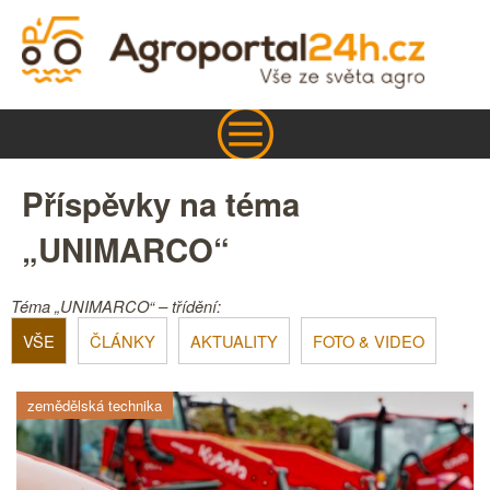
Příspěvky na téma
„UNIMARCO“
Téma „UNIMARCO“ – třídění:
VŠE
ČLÁNKY
AKTUALITY
FOTO & VIDEO
zemědělská technika