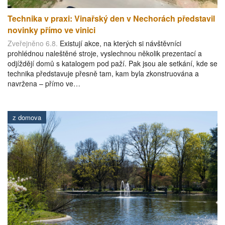
Technika v praxi: Vinařský den v Nechorách představil
novinky přímo ve vinici
Zveřejněno 6.8.
Existují akce, na kterých si návštěvníci
prohlédnou naleštěné stroje, vyslechnou několik prezentací a
odjíždějí domů s katalogem pod paží. Pak jsou ale setkání, kde se
technika představuje přesně tam, kam byla zkonstruována a
navržena – přímo ve…
z domova