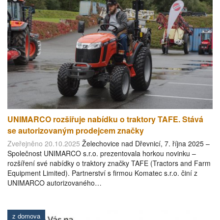
UNIMARCO rozšiřuje nabídku o traktory TAFE. Stává
se autorizovaným prodejcem značky
Zveřejněno 20.10.2025
Želechovice nad Dřevnicí, 7. října 2025 –
Společnost UNIMARCO s.r.o. prezentovala horkou novinku –
rozšíření své nabídky o traktory značky TAFE (Tractors and Farm
Equipment Limited). Partnerství s firmou Komatec s.r.o. činí z
UNIMARCO autorizovaného…
z domova