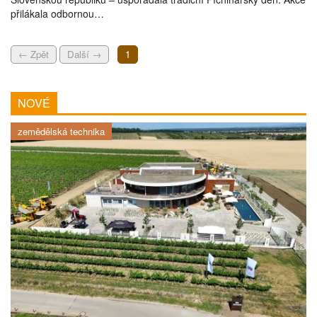
přilákala odbornou…
← Zpět
Další →
1
NOVÉ
zemědělská technika