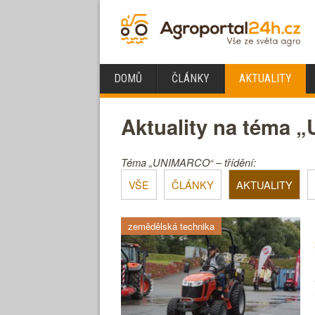
DOMŮ
ČLÁNKY
AKTUALITY
Aktuality na téma
Téma „UNIMARCO“ – třídění:
VŠE
ČLÁNKY
AKTUALITY
zemědělská technika