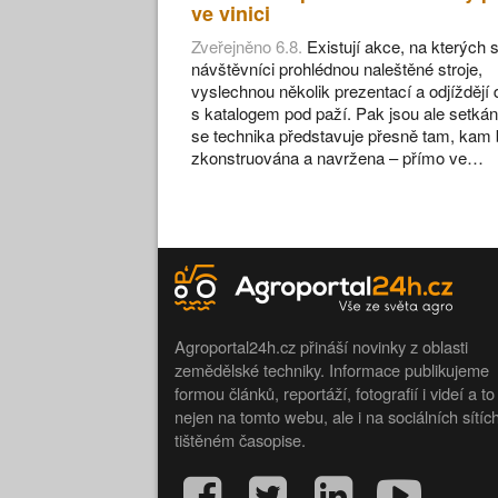
ve vinici
Zveřejněno 6.8.
Existují akce, na kterých s
návštěvníci prohlédnou naleštěné stroje,
vyslechnou několik prezentací a odjíždějí
s katalogem pod paží. Pak jsou ale setkán
se technika představuje přesně tam, kam 
zkonstruována a navržena – přímo ve…
Agroportal24h.cz přináší novinky z oblasti
zemědělské techniky. Informace publikujeme
formou článků, reportáží, fotografií i videí a to
nejen na tomto webu, ale i na sociálních sítíc
tištěném časopise.