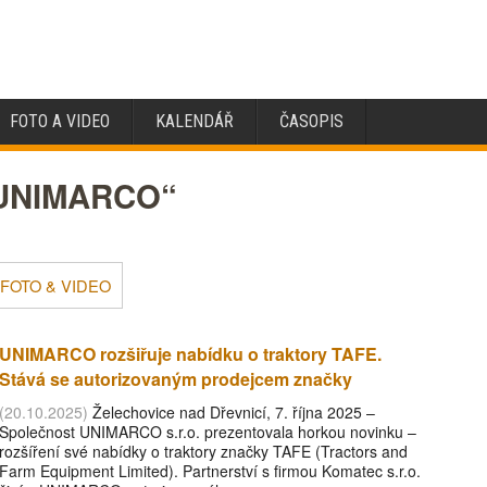
FOTO A VIDEO
KALENDÁŘ
ČASOPIS
 „UNIMARCO“
FOTO & VIDEO
UNIMARCO rozšiřuje nabídku o traktory TAFE.
Stává se autorizovaným prodejcem značky
(20.10.2025)
Želechovice nad Dřevnicí, 7. října 2025 –
Společnost UNIMARCO s.r.o. prezentovala horkou novinku –
rozšíření své nabídky o traktory značky TAFE (Tractors and
Farm Equipment Limited). Partnerství s firmou Komatec s.r.o.