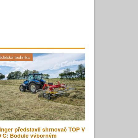
dělská technika
inger představil shrnovač TOP V
0 C: Boduje výborným