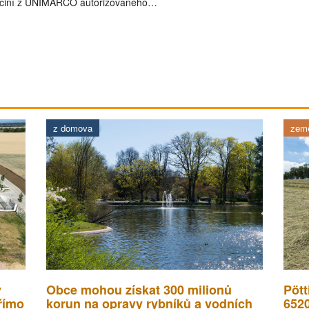
činí z UNIMARCO autorizovaného…
z domova
země
v
Obce mohou získat 300 milionů
Pött
římo
korun na opravy rybníků a vodních
652