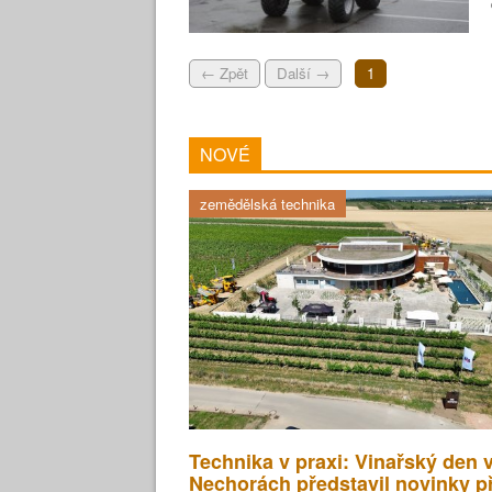
← Zpět
Další →
1
NOVÉ
zemědělská technika
Technika v praxi: Vinařský den 
Nechorách představil novinky p