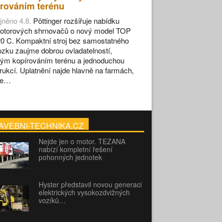
rováním terénu
jněno 4.8.
Pöttinger rozšiřuje nabídku
otorových shrnovačů o nový model TOP
0 C. Kompaktní stroj bez samostatného
zku zaujme dobrou ovladatelností,
ým kopírováním terénu a jednoduchou
rukcí. Uplatnění najde hlavně na farmách,
se…
AVEBNI-TECHNIKA.CZ
Nejde jen o motor. TEZANA
nabízí kompletní řešení
pohonných jednotek
Hyster představil novou generaci
elektrických vysokozdvižných
vozíků…