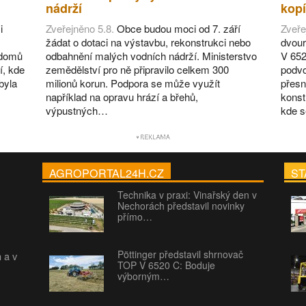
nádrží
kopí
i
Zveřejněno 5.8.
Obce budou moci od 7. září
Zveře
žádat o dotaci na výstavbu, rekonstrukci nebo
dvour
 domů
odbahnění malých vodních nádrží. Ministerstvo
V 652
í, kde
zemědělství pro ně připravilo celkem 300
podvo
byla
milionů korun. Podpora se může využít
přesn
například na opravu hrází a břehů,
konst
výpustných…
kde 
AGROPORTAL24H.CZ
ST
Technika v praxi: Vinařský den v
Nechorách představil novinky
přímo…
Pöttinger představil shrnovač
h a v
TOP V 6520 C: Boduje
výborným…