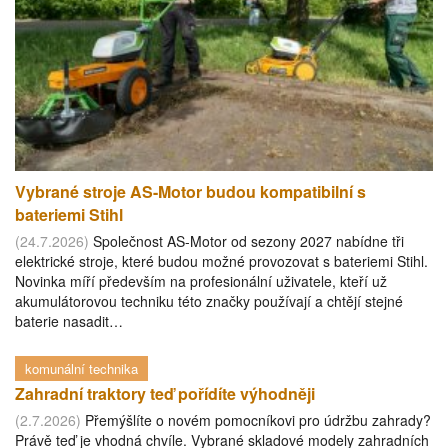
Vybrané stroje AS-Motor budou kompatibilní s
bateriemi Stihl
(24.7.2026)
Společnost AS-Motor od sezony 2027 nabídne tři
elektrické stroje, které budou možné provozovat s bateriemi Stihl.
Novinka míří především na profesionální uživatele, kteří už
akumulátorovou techniku této značky používají a chtějí stejné
baterie nasadit…
komunální technika
Zahradní traktory teď pořídíte výhodněji
(2.7.2026)
Přemýšlíte o novém pomocníkovi pro údržbu zahrady?
Právě teď je vhodná chvíle. Vybrané skladové modely zahradních