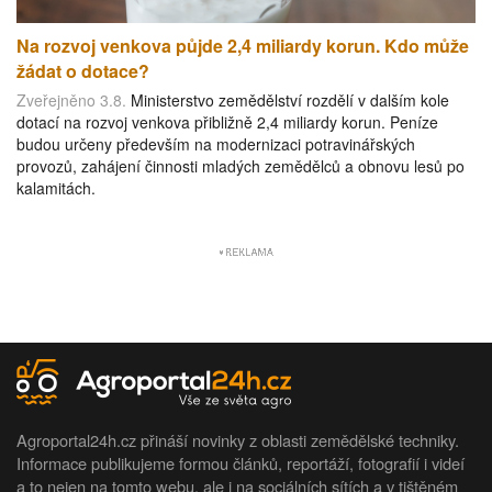
Na rozvoj venkova půjde 2,4 miliardy korun. Kdo může
žádat o dotace?
Zveřejněno 3.8.
Ministerstvo zemědělství rozdělí v dalším kole
dotací na rozvoj venkova přibližně 2,4 miliardy korun. Peníze
budou určeny především na modernizaci potravinářských
provozů, zahájení činnosti mladých zemědělců a obnovu lesů po
kalamitách.
Agroportal24h.cz přináší novinky z oblasti zemědělské techniky.
Informace publikujeme formou článků, reportáží, fotografií i videí
a to nejen na tomto webu, ale i na sociálních sítích a v tištěném