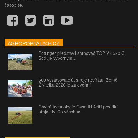
časopise.
AGROPORTAL24H.CZ
Pöttinger představil shrnovač TOP V 6520 C:
Boduje výborným…
600 vystavovatelů, stroje i zvířata: Země
Živitelka 2026 je za dveřmi
Chytré technologie Case IH šetří postřik i
přejezdy. Co všechno…