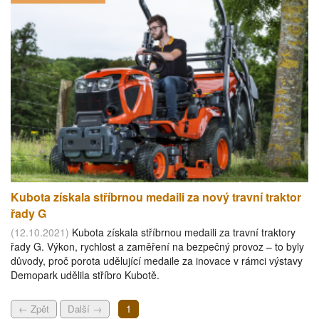
Kubota získala stříbrnou medaili za nový travní traktor
řady G
(12.10.2021)
Kubota získala stříbrnou medaili za travní traktory
řady G. Výkon, rychlost a zaměření na bezpečný provoz – to byly
důvody, proč porota udělující medaile za inovace v rámci výstavy
Demopark udělila stříbro Kubotě.
← Zpět
Další →
1