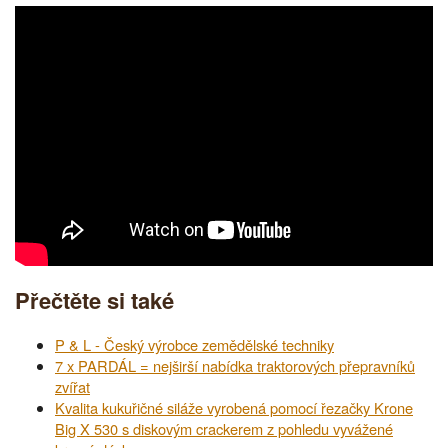
Přečtěte si také
P & L - Český výrobce zemědělské techniky
7 x PARDÁL = nejširší nabídka traktorových přepravníků
zvířat
Kvalita kukuřičné siláže vyrobená pomocí řezačky Krone
Big X 530 s diskovým crackerem z pohledu vyvážené