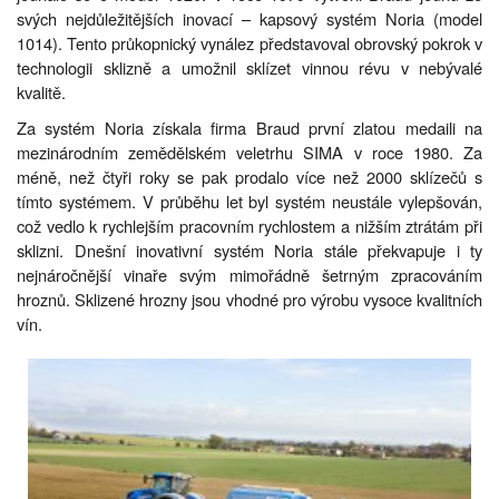
svých nejdůležitějších inovací – kapsový systém Noria (model
1014). Tento průkopnický vynález představoval obrovský pokrok v
technologii sklizně a umožnil sklízet vinnou révu v nebývalé
kvalitě.
Za systém Noria získala firma Braud první zlatou medaili na
mezinárodním zemědělském veletrhu SIMA v roce 1980. Za
méně, než čtyři roky se pak prodalo více než 2000 sklízečů s
tímto systémem. V průběhu let byl systém neustále vylepšován,
což vedlo k rychlejším pracovním rychlostem a nižším ztrátám při
sklizni. Dnešní inovativní systém Noria stále překvapuje i ty
nejnáročnější vinaře svým mimořádně šetrným zpracováním
hroznů. Sklizené hrozny jsou vhodné pro výrobu vysoce kvalitních
vín.