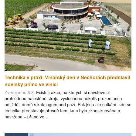
Technika v praxi: Vinařský den v Nechorách představil
novinky přímo ve vinici
Zveřejněno 6.8.
Existují akce, na kterých si návštěvníci
prohlédnou naleštěné stroje, vyslechnou několik prezentací a
odjíždějí domů s katalogem pod paží. Pak jsou ale setkání, kde se
technika představuje přesně tam, kam byla zkonstruována a
navržena – přímo ve…