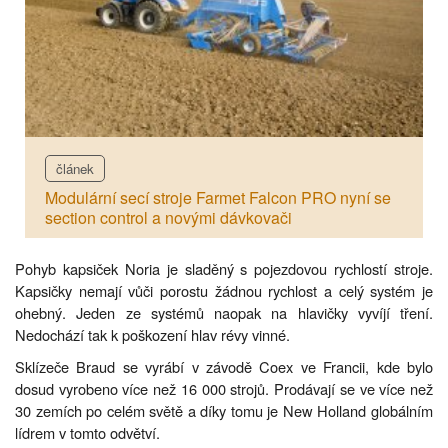
článek
Modulární secí stroje Farmet Falcon PRO nyní se
section control a novými dávkovači
Pohyb kapsiček Noria je sladěný s pojezdovou rychlostí stroje.
Kapsičky nemají vůči porostu žádnou rychlost a celý systém je
ohebný. Jeden ze systémů naopak na hlavičky vyvíjí tření.
Nedochází tak k poškození hlav révy vinné.
Sklízeče Braud se vyrábí v závodě Coex ve Francii, kde bylo
dosud vyrobeno více než 16 000 strojů. Prodávají se ve více než
30 zemích po celém světě a díky tomu je New Holland globálním
lídrem v tomto odvětví.