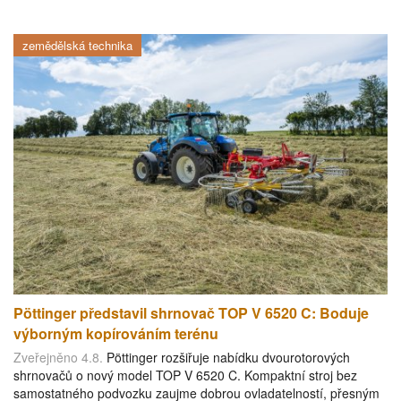
zemědělská technika
Pöttinger představil shrnovač TOP V 6520 C: Boduje
výborným kopírováním terénu
Zveřejněno 4.8.
Pöttinger rozšiřuje nabídku dvourotorových
shrnovačů o nový model TOP V 6520 C. Kompaktní stroj bez
samostatného podvozku zaujme dobrou ovladatelností, přesným