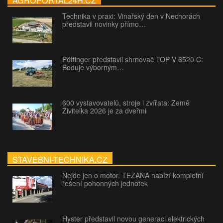
AGROPORTAL24H.CZ
Technika v praxi: Vinařský den v Nechorách
představil novinky přímo…
Pöttinger představil shrnovač TOP V 6520 C:
Boduje výborným…
600 vystavovatelů, stroje i zvířata: Země
Živitelka 2026 je za dveřmi
STAVEBNI-TECHNIKA.CZ
Nejde jen o motor. TEZANA nabízí kompletní
řešení pohonných jednotek
Hyster představil novou generaci elektrických