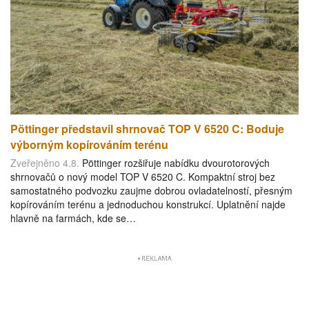
Pöttinger představil shrnovač TOP V 6520 C: Boduje
výborným kopírováním terénu
Zveřejněno 4.8.
Pöttinger rozšiřuje nabídku dvourotorových
shrnovačů o nový model TOP V 6520 C. Kompaktní stroj bez
samostatného podvozku zaujme dobrou ovladatelností, přesným
kopírováním terénu a jednoduchou konstrukcí. Uplatnění najde
hlavně na farmách, kde se…