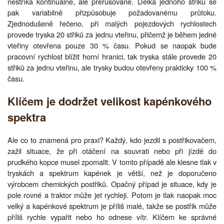
nestříká kontinuálně, ale přerušovaně. Délka jednoho střiku se
pak variabilně přizpůsobuje požadovanému průtoku.
Zjednodušeně řečeno, při malých pojezdových rychlostech
provede tryska 20 střiků za jednu vteřinu, přičemž je během jedné
vteřiny otevřena pouze 30 % času. Pokud se naopak bude
pracovní rychlost blížit horní hranici, tak tryska stále provede 20
střiků za jednu vteřinu, ale trysky budou otevřeny prakticky 100 %
času.
Klíčem je dodržet velikost kapénkového
spektra
Ale co to znamená pro praxi? Každý, kdo jezdil s postřikovačem,
zažil situace, že při otáčení na souvrati nebo při jízdě do
prudkého kopce musel zpomalit. V tomto případě ale klesne tlak v
tryskách a spektrum kapének je větší, než je doporučeno
výrobcem chemických postřiků. Opačný případ je situace, kdy je
pole rovné a traktor může jet rychleji. Potom je tlak naopak moc
velký a kapénkové spektrum je příliš malé, takže se postřik může
příliš rychle vypařit nebo ho odnese vítr. Klíčem ke správné