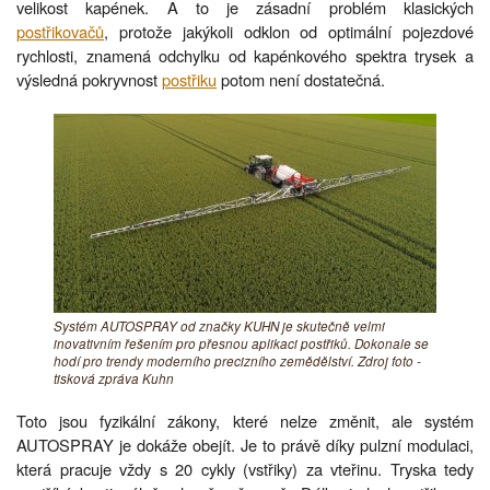
velikost kapének. A to je zásadní problém klasických
postřikovačů
, protože jakýkoli odklon od optimální pojezdové
rychlosti, znamená odchylku od kapénkového spektra trysek a
výsledná pokryvnost
postřiku
potom není dostatečná.
Systém AUTOSPRAY od značky KUHN je skutečně velmi
inovativním řešením pro přesnou aplikaci postřiků. Dokonale se
hodí pro trendy moderního precizního zemědělství. Zdroj foto -
tisková zpráva Kuhn
Toto jsou fyzikální zákony, které nelze změnit, ale systém
AUTOSPRAY je dokáže obejít. Je to právě díky pulzní modulaci,
která pracuje vždy s 20 cykly (vstřiky) za vteřinu. Tryska tedy