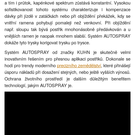
a tím i průtok, kapénkové spektrum zůstává konstantní. Vysokou
sofistikovanost tohoto systému charakterizuje i kompenzace
dávky při jízdě v zatáčkách nebo při objíždění překážek, kdy se
vnitřní ramena pohybují pomaleji než venkovní. Při objíždění
např. sloupu tak bývá postřik mnohonásobně předávkován a u
vnějších ramen je naopak mnohem slabší. Systém AUTOSPRAY
dokáže tyto trysky korigovat trysku po trysce.
Systém AUTOSPRAY od značky KUHN je skutečně velmi
inovativním řešením pro přesnou aplikaci postřiků. Dokonale se
hodí pro trendy moderního
precizního zemědělství
, které přinášejí
úsporu nákladů při dosažení stejných, nebo ještě vyšších výnosů.
Ochrana životního prostředí je dalším důležitým benefitem
technologií, jakým AUTOSPRAY je.