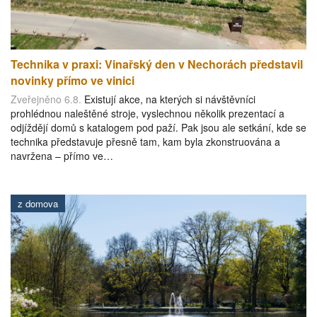
Technika v praxi: Vinařský den v Nechorách představil
novinky přímo ve vinici
Zveřejněno 6.8.
Existují akce, na kterých si návštěvníci
prohlédnou naleštěné stroje, vyslechnou několik prezentací a
odjíždějí domů s katalogem pod paží. Pak jsou ale setkání, kde se
technika představuje přesně tam, kam byla zkonstruována a
navržena – přímo ve…
z domova