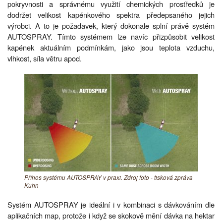
pokryvnosti a správnému využití chemických prostředků je
dodržet velikost kapénkového spektra předepsaného jejich
výrobci. A to je požadavek, který dokonale splní právě systém
AUTOSPRAY. Tímto systémem lze navíc přizpůsobit velikost
kapének aktuálním podmínkám, jako jsou teplota vzduchu,
vlhkost, síla větru apod.
Přínos systému AUTOSPRAY v praxi. Zdroj foto - tisková zpráva
Kuhn
Systém AUTOSPRAY je ideální i v kombinaci s dávkováním dle
aplikačních map, protože i když se skokově mění dávka na hektar