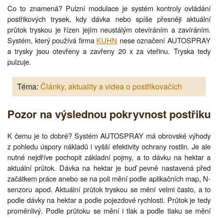
Co to znamená? Pulzní modulace je systém kontroly ovládání
postřikových trysek, kdy dávka nebo spíše přesněji aktuální
průtok tryskou je řízen jejím neustálým otevíráním a zavíráním.
Systém, který používá firma
KUHN
nese označení AUTOSPRAY
a trysky jsou otevřeny a zavřeny 20 x za vteřinu. Tryska tedy
pulzuje.
Téma:
Články, aktuality a videa o postřikovačích
Pozor na výslednou pokryvnost postřiku
K čemu je to dobré? Systém AUTOSPRAY má obrovské výhody
z pohledu úspory nákladů i vyšší efektivity ochrany rostlin. Je ale
nutné nejdříve pochopit základní pojmy, a to dávku na hektar a
aktuální průtok. Dávka na hektar je buď pevně nastavená před
začátkem práce anebo se na poli mění podle aplikačních map, N-
senzoru apod. Aktuální průtok tryskou se mění velmi často, a to
podle dávky na hektar a podle pojezdové rychlosti. Průtok je tedy
proměnlivý. Podle průtoku se mění i tlak a podle tlaku se mění