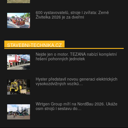
600 vystavovatelů, stroje i zvířata: Země
Živitelka 2026 je za dveřmi
STAVEBNI-TECHNIKA.CZ
Nejde jen o motor. TEZANA nabízí kompletní
řešení pohonných jednotek
Hyster představil novou generaci elektrických
vysokozdvižných vozíků…
Wirtgen Group míří na NordBau 2026. Ukáže
osm strojů i sestavu do…