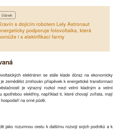
článek
Kravín s dojicím robotem Lely Astronaut
energeticky podporuje fotovoltaika, která
pomůže i s elektrifikací farmy
vaná
tovoltaických elektráren se stále klade důraz na ekonomicky
e je zemědělci zmiňován příspěvek k energetické transformaci
běstačnosti je výrazný rozkol mezi velmi kladným a velmi
potřebou elektřiny, například ti, které chovají zvířata, mají
n“ hospodaří na orné půdě.
adě jako rozumnou cestu k dalšímu rozvoji svých podniků a k