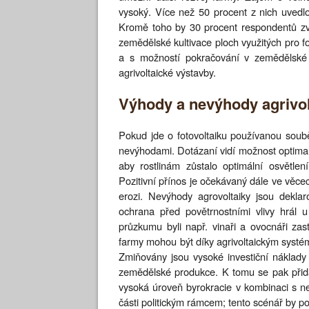
vysoký. Více než 50 procent z nich uvedlo
Kromě toho by 30 procent respondentů zv
zemědělské kultivace ploch využitých pro f
a s možností pokračování v zemědělské
agrivoltaické výstavby.
Výhody a nevýhody agrivol
Pokud jde o fotovoltaiku používanou soub
nevýhodami. Dotázaní vidí možnost optimali
aby rostlinám zůstalo optimální osvětlení
Pozitivní přínos je očekávaný dále ve věcec
erozi. Nevýhody agrovoltaiky jsou deklar
ochrana před povětrnostními vlivy hrál 
průzkumu byli např. vinaři a ovocnáři zas
farmy mohou být díky agrivoltaickým systé
Zmiňovány jsou vysoké investiční náklady do
zemědělské produkce. K tomu se pak přid
vysoká úroveň byrokracie v kombinaci s nej
části politickým rámcem; tento scénář by p