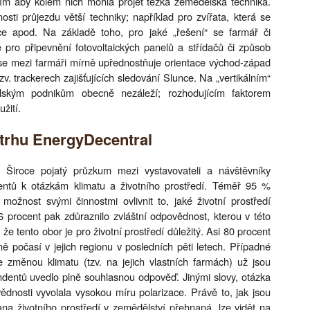
cím aby kolem nich mohla projet těžká zemědělská technika.
sti průjezdu větší techniky; například pro zvířata, která se
ce apod. Na základě toho, pro jaké „řešení“ se farmář či
 pro připevnění fotovoltaických panelů a střídačů či způsob
 se mezi farmáři mírně upřednostňuje orientace východ-západ
zv. trackerech zajišťujících sledování Slunce. Na „vertikálním“
lským podnikům obecně nezáleží; rozhodujícím faktorem
žití.
trhu EnergyDecentral
Široce pojatý průzkum mezi vystavovateli a návštěvníky
ntů k otázkám klimatu a životního prostředí. Téměř 95 %
žnost svými činnostmi ovlivnit to, jaké životní prostředí
procent pak zdůraznilo zvláštní odpovědnost, kterou v této
 že tento obor je pro životní prostředí důležitý. Asi 80 procent
 počasí v jejich regionu v posledních pěti letech. Případné
e změnou klimatu (tzv. na jejich vlastních farmách) už jsou
ondentů uvedlo plně souhlasnou odpověď. Jinými slovy, otázka
dnosti vyvolala vysokou míru polarizace. Právě to, jak jsou
ana životního prostředí v zemědělství přehnaná, lze vidět na