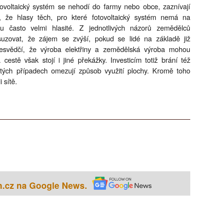
otovoltaický systém se nehodí do farmy nebo obce, zaznívají
 že hlasy těch, pro které fotovoltaický systém nemá na
u často velmi hlasité. Z jednotlivých názorů zemědělců
uzovat, že zájem se zvýší, pokud se lidé na základě již
přesvědčí, že výroba elektřiny a zemědělská výroba mohou
estě však stojí i jiné překážky. Investicím totiž brání též
rčitých případech omezují způsob využití plochy. Kromě toho
 sítě.
h.cz na Google News.