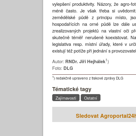
vylepšení produktivity. Názory, že agro-f
méně často. Je však třeba si uvědomit,
zemědělské půdě z principu místo, jso
hospodařících na orné půdě lze dále us
zrealizovaných projektů na vlastní oči 
skutečně téměř nerušeně koexistovat. Na c
legislativa resp. místní úřady, které v u
existují též potíže při jednání s provozovateli
1
Autor:
)
RNDr. Jiří Hejhálek
Foto:
DLG
1
) redakčně upraveno z tiskové zprávy DLG
Tématické tagy
Zajímavosti
Ostatní
Sledovat Agroportal24