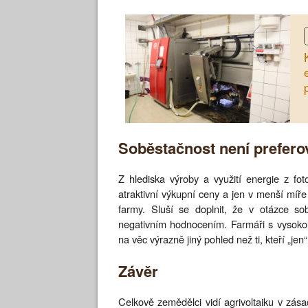
Soběstačnost není prefero
Z hlediska výroby a využití energie z fo
atraktivní výkupní ceny a jen v menší míř
farmy. Sluší se doplnit, že v otázce so
negativním hodnocením. Farmáři s vysokou s
na věc výrazně jiný pohled než ti, kteří „je
Závěr
Celkově zemědělci vidí agrivoltaiku v zás