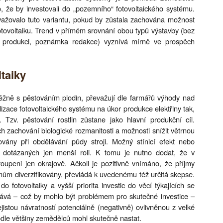
, že by investovali do „pozemního“ fotovoltaického systému.
ažovalo tuto variantu, pokud by zůstala zachována možnost
otovoltaiku. Trend v přímém srovnání obou typů výstavby (bez
 produkci, poznámka redakce) vyznívá mírně ve prospěch
taiky
ěžně s pěstováním plodin, převažují dle farmářů výhody nad
zace fotovoltaického systému na úkor produkce elektřiny tak,
. Tzv. pěstování rostlin zůstane jako hlavní produkční cíl.
h zachování biologické rozmanitosti a možnosti snížit větrnou
ovány při obdělávání půdy stroji. Možný stínicí efekt nebo
u dotázaných jen menší roli. K tomu je nutno dodat, že v
toupeni jen okrajově. Ačkoli je pozitivně vnímáno, že příjmy
mům diverzifikovány, převládá k uvedenému též určitá skepse.
 fotovoltaiky a vyšší priorita investic do věcí týkajících se
ává – což by mohlo být problémem pro skutečné investice –
istou návratností potenciálně (negativně) ovlivněnou z velké
odle většiny zemědělců mohl skutečně nastat.