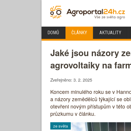
DOMŮ
ČLÁNKY
AKTUALITY
Jaké jsou názory ze
agrovoltaiky na fa
Zveřejněno: 3. 2. 2025
Koncem minulého roku se v Hannov
a názory zemědělců týkající se obl
otevřeni novým přístupům v této obl
průzkumu v článku.
ze světa