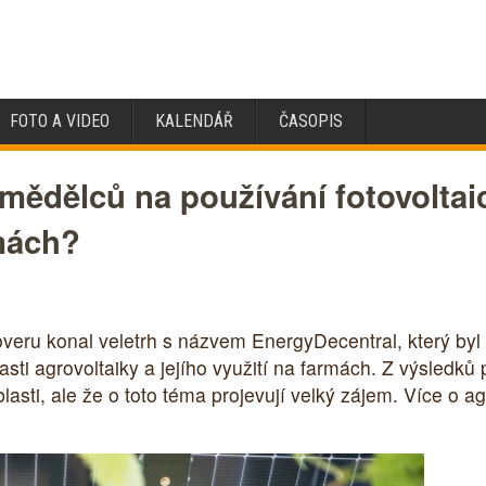
FOTO A VIDEO
KALENDÁŘ
ČASOPIS
mědělců na používání fotovoltai
rmách?
eru konal veletrh s názvem EnergyDecentral, který byl
asti agrovoltaiky a jejího využití na farmách. Z výsledků
asti, ale že o toto téma projevují velký zájem. Více o a