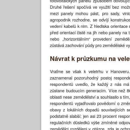
fotovoltaických panelů způsobem dovolují
Druhé řešení spočívá ve využití bez možno
mezi panely mohou pást, pro sady, vini
agropodnik rozhodne, se odvíjí konstrukce
vedení kabelů k nim. Z hlediska orientace
před orientací čistě na jih nebo panely na t
nebo „horizontálním“ provedení zemědě
zůstává zachování půdy pro zemědělské vyu
Návrat k průzkumu na vele
Vraťme se však k veletrhu v Hanoveru. 
zaznamenal pozoruhodný postoj responde
respondentů uvedlo, že každý z nás má mo
zůstane budoucím generacím. Více než 86 
oblasti nese zemědělství a souhlasilo s tím,
respondentů vyjadřovalo povědomí o změně
obavy z lokálních dopadů souvisejících s
podstatně slabší; jen asi 23 procent resp
regulačních důsledků výše zmíněné odpově
zemědělci rozděleni v otázce, zda je ochr