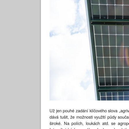
Už jen pouhé zadání klíčového slova „agri
dává tušit, že možnosti využití půdy souč
široké. Na polích, loukách atd. se agrop