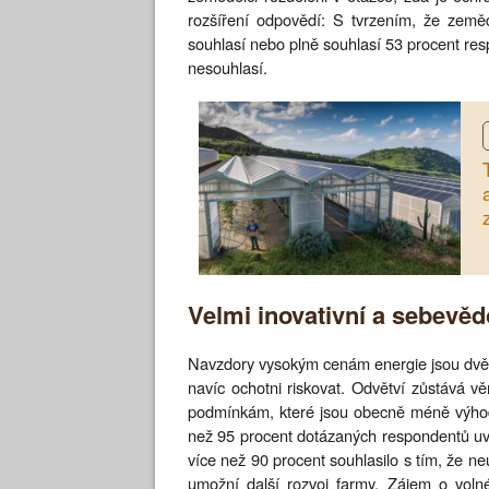
rozšíření odpovědí: S tvrzením, že země
souhlasí nebo plně souhlasí 53 procent res
nesouhlasí.
Velmi inovativní a sebevě
Navzdory vysokým cenám energie jsou dvě 
navíc ochotni riskovat. Odvětví zůstává 
podmínkám, které jsou obecně méně výhodn
než 95 procent dotázaných respondentů uve
více než 90 procent souhlasilo s tím, že ne
umožní další rozvoj farmy. Zájem o voln