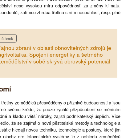
dělství nese vysokou míru odpovědnosti za změny klimatu,
pondentů, zatímco zhruba třetina s ním nesouhlasí, resp. plně
článek
Tajnou zbraní v oblasti obnovitelných zdrojů je
agrivoltaika. Spojení energetiky a šetrného
zemědělství v sobě skrývá obrovský potenciál
domí
třetiny zemědělců přesvědčeny o příznivé budoucnosti a jsou
věrné svému krédu, že pouze rychlé přizpůsobení se měnícím
é a kladou větší nároky, zajistí podnikatelský úspěch. Více
dlo, že se zajímá o nové pěstitelské metody a technologie a
ustále hledají novou techniku, technologie a postupy, které jim
é plochy pro fotovoltaické systémy je z pohledu zemědělců