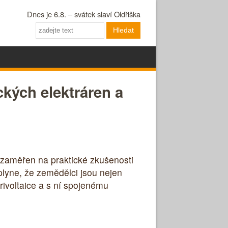
Dnes je 6.8. – svátek slaví Oldřiška
Hledat
ckých elektráren a
 zaměřen na praktické zkušenosti
 plyne, že zemědělci jsou nejen
grivoltaice a s ní spojenému