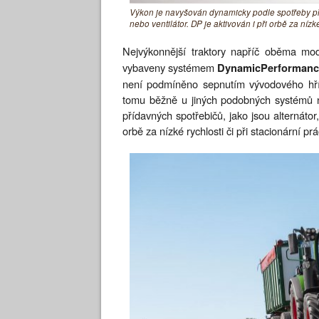
Výkon je navyšován dynamicky podle spotřeby pří
nebo ventilátor. DP je aktivován i při orbě za nízké
Nejvýkonnější traktory napříč oběma m
vybaveny systémem
DynamicPerformanc
není podmíněno sepnutím vývodového hřídel
tomu běžně u jiných podobných systémů n
přídavných spotřebičů, jako jsou alternátor
orbě za nízké rychlosti či při stacionární prá