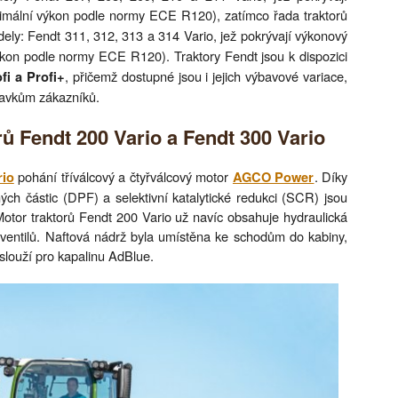
mální výkon podle normy ECE R120), zatímco řada traktorů
ely: Fendt 311, 312, 313 a 314 Vario, jež pokrývají výkonový
kon podle normy ECE R120). Traktory Fendt jsou k dispozici
, přičemž dostupné jsou i jejich výbavové variace,
fi a Profi+
avkům zákazníků.
ů Fendt 200 Vario a Fendt 300 Vario
pohání tříválcový a čtyřválcový motor
. Díky
rio
AGCO Power
ých částic (DPF) a selektivní katalytické redukci (SCR) jsou
otor traktorů Fendt 200 Vario už navíc obsahuje hydraulická
e ventilů. Naftová nádrž byla umístěna ke schodům do kabiny,
slouží pro kapalinu AdBlue.