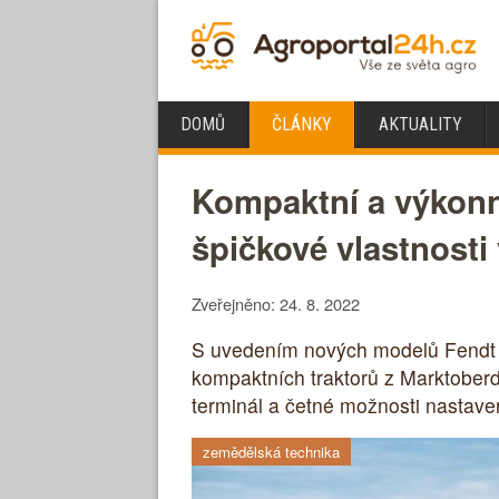
DOMŮ
ČLÁNKY
AKTUALITY
Kompaktní a výkonné
špičkové vlastnosti
Zveřejněno: 24. 8. 2022
S uvedením nových modelů Fendt 2
kompaktních traktorů z Marktoberdo
terminál a četné možnosti nastave
zemědělská technika