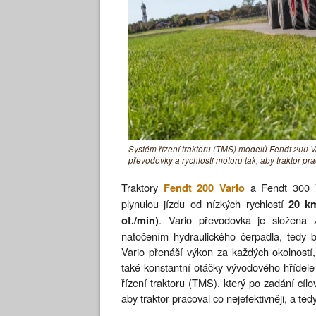
Systém řízení traktoru (TMS) modelů Fendt 200 Var
převodovky a rychlosti motoru tak, aby traktor pra
Traktory
a Fendt 300 Va
Fendt 200 Vario
plynulou jízdu od nízkých rychlostí
20 k
. Vario převodovka je složena
ot./min)
natočením hydraulického čerpadla, tedy 
Vario přenáší výkon za každých okolností,
také konstantní otáčky vývodového hřídele
řízení traktoru (TMS), který po zadání cílo
aby traktor pracoval co nejefektivněji, a te