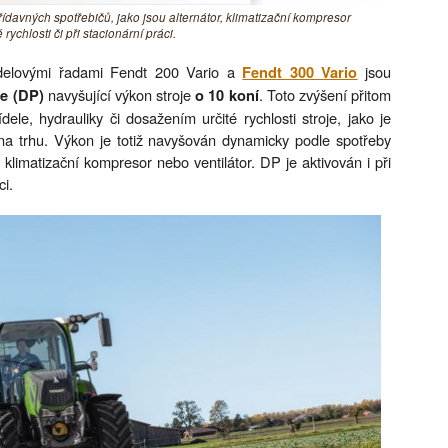
davných spotřebičů, jako jsou alternátor, klimatizační kompresor
 rychlosti či při stacionární práci.
odelovými řadami Fendt 200 Vario a
jsou
Fendt 300 Vario
navyšující výkon stroje
. Toto zvýšení přitom
e (DP)
o 10 koní
e, hydrauliky či dosažením určité rychlosti stroje, jako je
a trhu. Výkon je totiž navyšován dynamicky podle spotřeby
, klimatizační kompresor nebo ventilátor. DP je aktivován i při
ci.