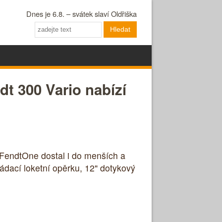
Dnes je 6.8. – svátek slaví Oldřiška
Hledat
t 300 Vario nabízí
 FendtOne dostal i do menších a
ádací loketní opěrku, 12" dotykový