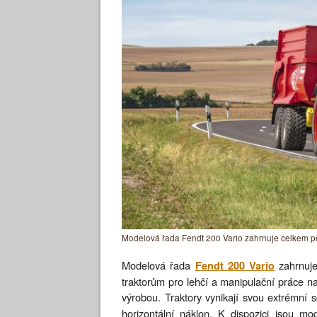
Modelová řada Fendt 200 Vario zahrnuje celkem pět
Modelová řada
zahrnuje
Fendt 200 Vario
traktorům pro lehčí a manipulační práce na
výrobou. Traktory vynikají svou extrémní
horizontální náklon. K dispozici jsou m