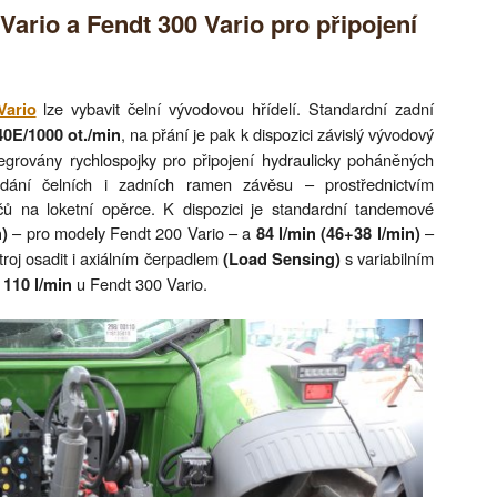
Vario a Fendt 300 Vario pro připojení
lze vybavit čelní vývodovou hřídelí. Standardní zadní
Vario
, na přání je pak k dispozici závislý vývodový
40E/1000 ot./min
tegrovány rychlospojky pro připojení hydraulicky poháněných
ádání čelních i zadních ramen závěsu – prostřednictvím
ačů na loketní opěrce. K dispozici je standardní tandemové
– pro modely Fendt 200 Vario – a
–
n)
84 l/min (46+38 l/min)
troj osadit i axiálním čerpadlem
s variabilním
(Load Sensing)
a
u Fendt 300 Vario.
110 l/min