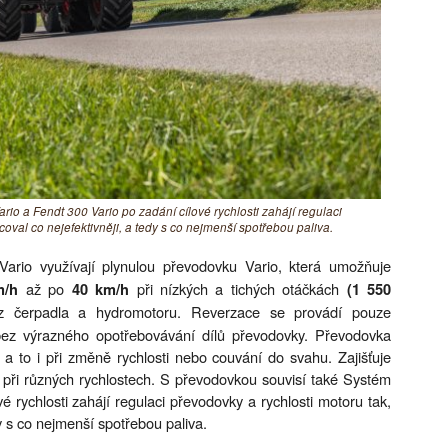
io a Fendt 300 Vario po zadání cílové rychlosti zahájí regulaci
coval co nejefektivněji, a tedy s co nejmenší spotřebou paliva.
rio využívají plynulou převodovku Vario, která umožňuje
až po
při nízkých a tichých otáčkách
m/h
40 km/h
(1 550
 z čerpadla a hydromotoru. Reverzace se provádí pouze
bez výrazného opotřebovávání dílů převodovky. Převodovka
 a to i při změně rychlosti nebo couvání do svahu. Zajišťuje
 při různých rychlostech. S převodovkou souvisí také Systém
vé rychlosti zahájí regulaci převodovky a rychlosti motoru tak,
dy s co nejmenší spotřebou paliva.