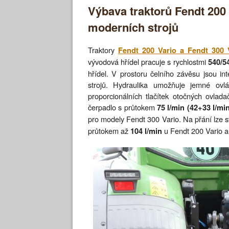
Výbava traktorů Fendt 200 
moderních strojů
Traktory
Fendt 200 Vario a Fendt 300 
vývodová hřídel pracuje s rychlostmi
540/5
hřídel. V prostoru čelního závěsu jsou in
strojů. Hydraulika umožňuje jemné ovl
proporcionálních tlačítek otočných ovlad
čerpadlo s průtokem
75 l/min (42+33 l/mi
pro modely Fendt 300 Vario. Na přání lze s
průtokem až
u Fendt 200 Vario 
104 l/min