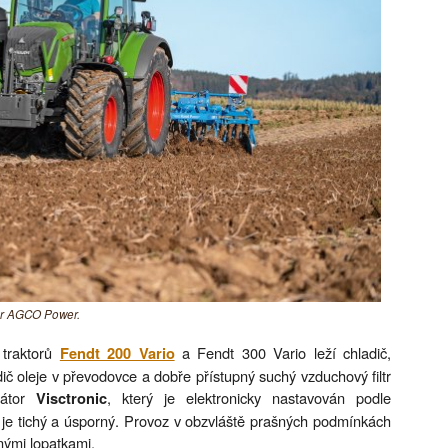
tor AGCO Power.
 traktorů
a Fendt 300 Vario leží chladič,
Fendt 200 Vario
ič oleje v převodovce a dobře přístupný suchý vzduchový filtr
látor
, který je elektronicky nastavován podle
Visctronic
 je tichý a úsporný. Provoz v obzvláště prašných podmínkách
lnými lopatkami.