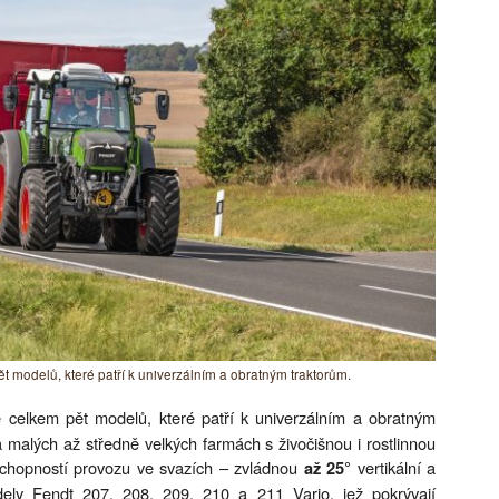
 modelů, které patří k univerzálním a obratným traktorům.
 celkem pět modelů, které patří k univerzálním a obratným
 malých až středně velkých farmách s živočišnou i rostlinnou
 schopností provozu ve svazích – zvládnou
vertikální a
až 25°
odely Fendt 207, 208, 209, 210 a 211 Vario, jež pokrývají