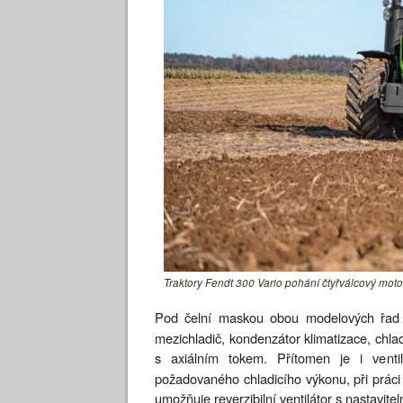
Traktory Fendt 300 Vario pohání čtyřválcový mo
Pod čelní maskou obou modelových řad
mezichladič, kondenzátor klimatizace, chlad
s axiálním tokem. Přítomen je i venti
požadovaného chladicího výkonu, při práci
umožňuje reverzibilní ventilátor s nastavite