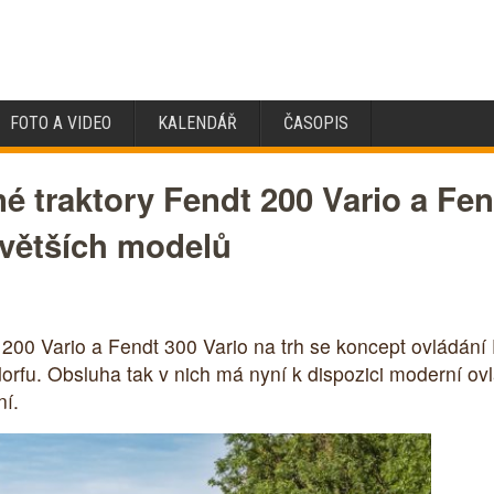
FOTO A VIDEO
KALENDÁŘ
ČASOPIS
 traktory Fendt 200 Vario a Fend
 větších modelů
00 Vario a Fendt 300 Vario na trh se koncept ovládání
rfu. Obsluha tak v nich má nyní k dispozici moderní ovl
ní.