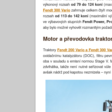
výkonový rozsah
(maxi
od 79 do 124 koní
zahrnuje celkem čtyři mod
Fendt 300 Vario
rozsah
(maximální vý
od 113 do 142 koní
ve výbavových stupních
Fendt Power, Pro
aby bylo možné vyhovět rozmanitým požad
Motor a převodovka traktor
Traktory
Fendt 200 Vario a Fendt 300 Va
oxidačnímu katalyzátoru (DOC), filtru pevn
oba v souladu s emisní normou Stage V. M
zdvihátka, takže není nutné seřizovat vůl
avšak nádrž pod kapotou nezmizela – nyní 