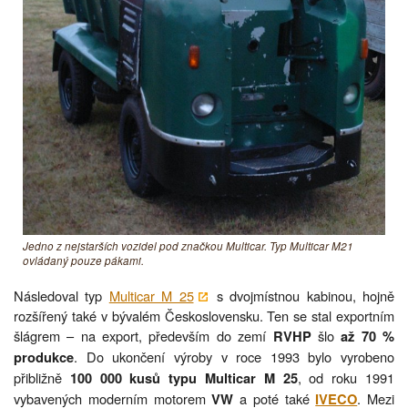
Jedno z nejstarších vozidel pod značkou Multicar. Typ Multicar M21
ovládaný pouze pákami.
Následoval typ
Multicar M 25
s dvojmístnou kabinou, hojně
rozšířený také v bývalém Československu. Ten se stal exportním
šlágrem – na export, především do zemí
šlo
RVHP
až 70 %
. Do ukončení výroby v roce 1993 bylo vyrobeno
produkce
přibližně
, od roku 1991
100 000 kusů typu Multicar M 25
vybavených moderním motorem
a poté také
. Mezi
VW
IVECO