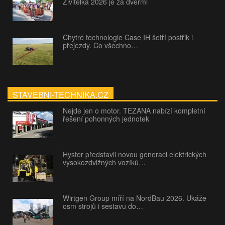
Živitelka 2026 je za dveřmi
Chytré technologie Case IH šetří postřik i
přejezdy. Co všechno…
STAVEBNI-TECHNIKA.CZ
Nejde jen o motor. TEZANA nabízí kompletní
řešení pohonných jednotek
Hyster představil novou generaci elektrických
vysokozdvižných vozíků…
Wirtgen Group míří na NordBau 2026. Ukáže
osm strojů i sestavu do…