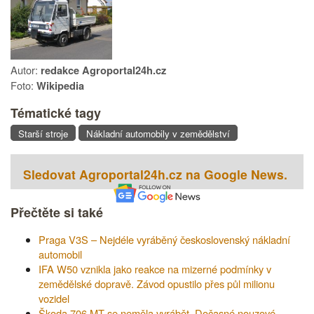
Autor:
redakce Agroportal24h.cz
Foto:
Wikipedia
Tématické tagy
Starší stroje
Nákladní automobily v zemědělství
Sledovat Agroportal24h.cz na Google News.
Přečtěte si také
Praga V3S – Nejdéle vyráběný československý nákladní
automobil
IFA W50 vznikla jako reakce na mizerné podmínky v
zemědělské dopravě. Závod opustilo přes půl milionu
vozidel
Škoda 706 MT se neměla vyrábět. Dočasné nouzové