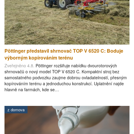
Pöttinger představil shrnovač TOP V 6520 C: Boduje
výborným kopírováním terénu
Zveřejněno 4.8.
Pöttinger rozšiřuje nabídku dvourotorových
shrnovačů o nový model TOP V 6520 C. Kompaktní stroj bez
samostatného podvozku zaujme dobrou ovladatelností, přesným
kopírováním terénu a jednoduchou konstrukcí. Uplatnění najde
hlavně na farmách, kde se…
z domova