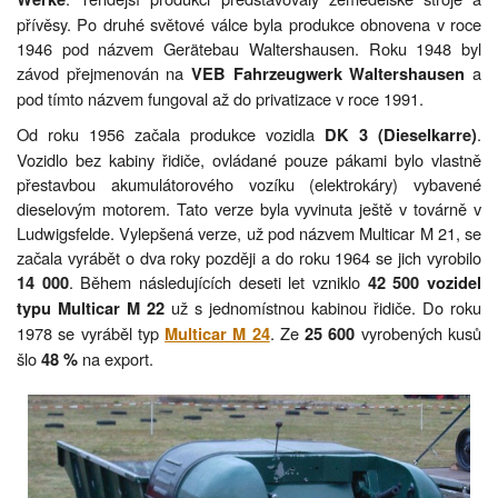
přívěsy. Po druhé světové válce byla produkce obnovena v roce
1946 pod názvem Gerätebau Waltershausen. Roku 1948 byl
závod přejmenován na
a
VEB Fahrzeugwerk Waltershausen
pod tímto názvem fungoval až do privatizace v roce 1991.
Od roku 1956 začala produkce vozidla
.
DK 3 (Dieselkarre)
Vozidlo bez kabiny řidiče, ovládané pouze pákami bylo vlastně
přestavbou akumulátorového vozíku (elektrokáry) vybavené
dieselovým motorem. Tato verze byla vyvinuta ještě v továrně v
Ludwigsfelde. Vylepšená verze, už pod názvem Multicar M 21, se
začala vyrábět o dva roky později a do roku 1964 se jich vyrobilo
. Během následujících deseti let vzniklo
14 000
42 500 vozidel
už s jednomístnou kabinou řidiče. Do roku
typu Multicar M 22
1978 se vyráběl typ
. Ze
vyrobených kusů
Multicar M 24
25 600
šlo
na export.
48 %