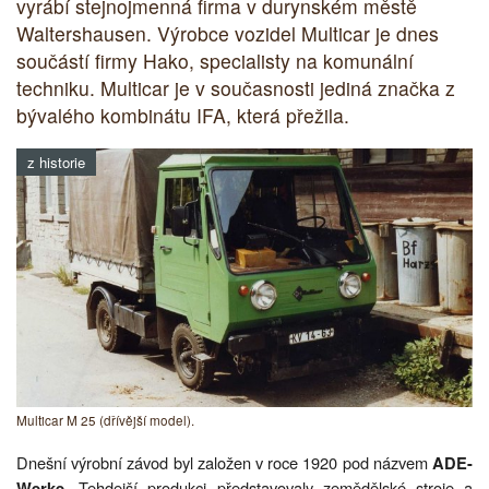
vyrábí stejnojmenná firma v durynském městě
Waltershausen. Výrobce vozidel Multicar je dnes
součástí firmy Hako, specialisty na komunální
techniku. Multicar je v současnosti jediná značka z
bývalého kombinátu IFA, která přežila.
z historie
Multicar M 25 (dřívější model).
Dnešní výrobní závod byl založen v roce 1920 pod názvem
ADE-
. Tehdejší produkci představovaly zemědělské stroje a
Werke