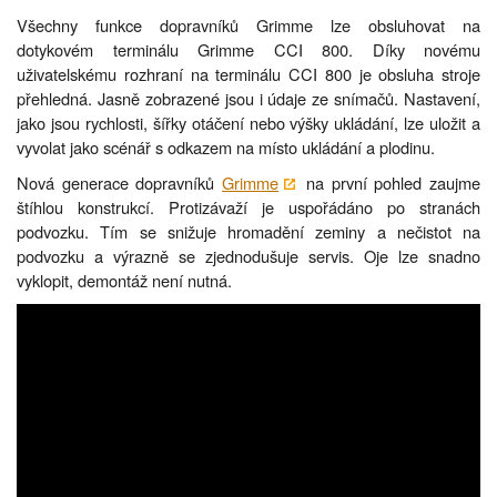
Všechny funkce dopravníků Grimme lze obsluhovat na
dotykovém terminálu Grimme CCI 800. Díky novému
uživatelskému rozhraní na terminálu CCI 800 je obsluha stroje
přehledná. Jasně zobrazené jsou i údaje ze snímačů. Nastavení,
jako jsou rychlosti, šířky otáčení nebo výšky ukládání, lze uložit a
vyvolat jako scénář s odkazem na místo ukládání a plodinu.
Nová generace dopravníků
Grimme
na první pohled zaujme
štíhlou konstrukcí. Protizávaží je uspořádáno po stranách
podvozku. Tím se snižuje hromadění zeminy a nečistot na
podvozku a výrazně se zjednodušuje servis. Oje lze snadno
vyklopit, demontáž není nutná.