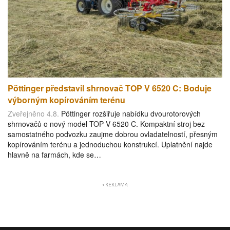
Pöttinger představil shrnovač TOP V 6520 C: Boduje
výborným kopírováním terénu
Zveřejněno 4.8.
Pöttinger rozšiřuje nabídku dvourotorových
shrnovačů o nový model TOP V 6520 C. Kompaktní stroj bez
samostatného podvozku zaujme dobrou ovladatelností, přesným
kopírováním terénu a jednoduchou konstrukcí. Uplatnění najde
hlavně na farmách, kde se…