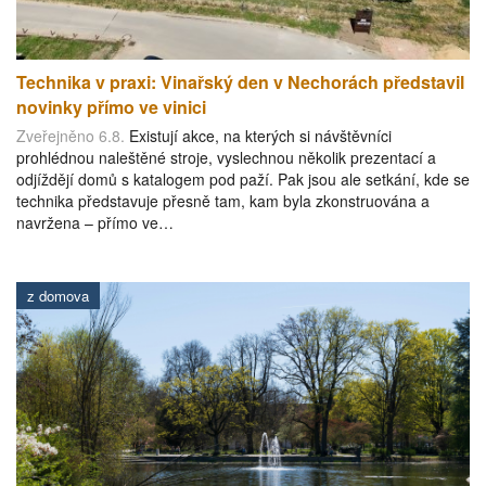
Technika v praxi: Vinařský den v Nechorách představil
novinky přímo ve vinici
Zveřejněno 6.8.
Existují akce, na kterých si návštěvníci
prohlédnou naleštěné stroje, vyslechnou několik prezentací a
odjíždějí domů s katalogem pod paží. Pak jsou ale setkání, kde se
technika představuje přesně tam, kam byla zkonstruována a
navržena – přímo ve…
z domova