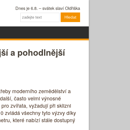
Dnes je 6.8. – svátek slaví Oldřiška
Hledat
jší a pohodlnější
otřeby moderního zemědělství a
 další, často velmi výnosné
pro zvířata, vyžadují při sklizni
10 zvládá všechny tyto výzvy díky
tru, které nabízí stále dostupný