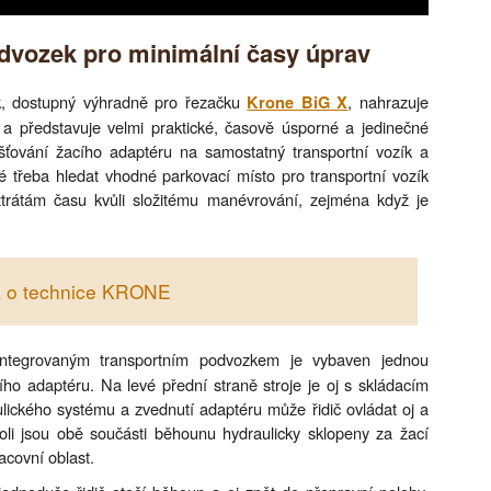
odvozek pro minimální časy úprav
ek, dostupný výhradně pro řezačku
, nahrazuje
Krone BiG X
a představuje velmi praktické, časově úsporné a jedinečné
išťování žacího adaptéru na samostatný transportní vozík a
é třeba hledat vhodné parkovací místo pro transportní vozík
trátám času kvůli složitému manévrování, zejména když je
ea o technice KRONE
ntegrovaným transportním podvozkem je vybaven jednou
ho adaptéru. Na levé přední straně stroje je oj s skládacím
ického systému a zvednutí adaptéru může řidič ovládat oj a
oli jsou obě součásti běhounu hydraulicky sklopeny za žací
acovní oblast.