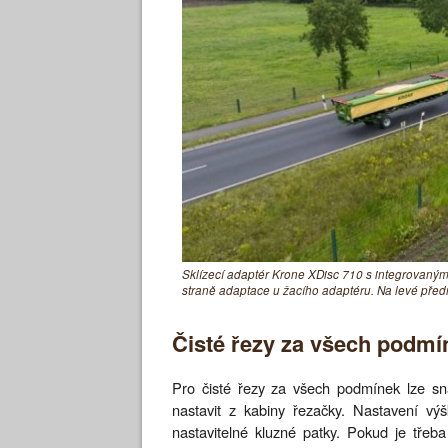
Sklízecí adaptér Krone XDisc 710 s integrovan
straně adaptace u žacího adaptéru. Na levé před
Čisté řezy za všech podmí
Pro čisté řezy za všech podmínek lze sna
nastavit z kabiny řezačky. Nastavení vý
nastavitelné kluzné patky. Pokud je třeb