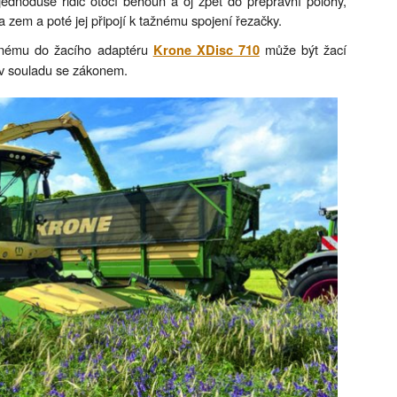
ednoduše řidič otočí běhoun a oj zpět do přepravní polohy,
 zem a poté jej připojí k tažnému spojení řezačky.
vanému do žacího adaptéru
může být žací
Krone XDisc 710
 v souladu se zákonem.