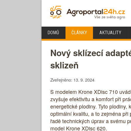
DOMŮ
ČLÁNKY
AKTUALITY
Nový sklízecí adapt
sklizeň
Zveřejněno: 13. 9. 2024
S modelem Krone XDisc 710 uvádí K
zvyšuje efektivitu a komfort při pr
energetické plodiny. Tyto plodiny, k
optimální kvalitu, a to zejména př
řadě technických úprav a svému pr
model Krone XDisc 620.