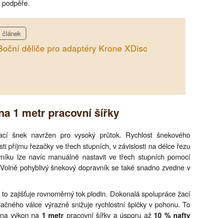
m podpěře.
článek
Boční děliče pro adaptéry Krone XDisc
na 1 metr pracovní šířky
cí šnek navržen pro vysoký průtok. Rychlost šnekového
ti příjmu řezačky ve třech stupních, v závislosti na délce řezu
níku lze navíc manuálně nastavit ve třech stupních pomocí
. Volně pohyblivý šnekový dopravník se také snadno zvedne v
 to zajišťuje rovnoměrný tok plodin. Dokonalá spolupráce žací
tlačného válce výrazně snižuje rychlostní špičky v pohonu. To
y na výkon na
pracovní šířky a úsporu až
1 metr
10 % nafty