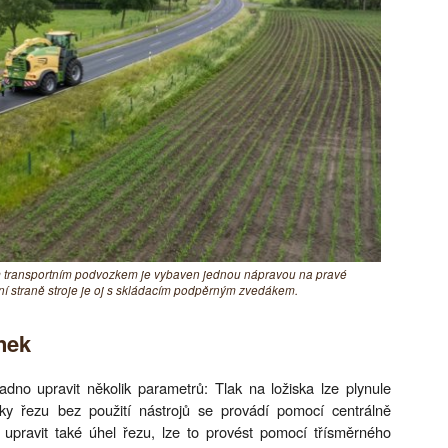
ým transportním podvozkem je vybaven jednou nápravou na pravé
ní straně stroje je oj s skládacím podpěrným zvedákem.
nek
dno upravit několik parametrů: Tlak na ložiska lze plynule
šky řezu bez použití nástrojů se provádí pomocí centrálně
a upravit také úhel řezu, lze to provést pomocí třísměrného