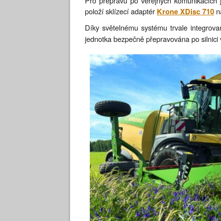
Pro přepravu po veřejných komunikacích j
položí sklízecí adaptér
na
Krone XDisc 710
Díky světelnému systému trvale integro
jednotka bezpečně přepravována po silnici