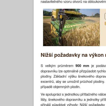
nastavitelného vzoru otvorů na obloukové
Nižší požadavky na výkon 
S velkým průměrem
je podáva
900 mm
dopravníku lze optimálně přizpůsobit rychlos
plodiny. Základní výšku šnekového doprav
excentrů, aby se umožnil průchod plodiny
případě objemných plodin.
Ve spolupráci s jednotkou přítlačného válce
lišty, šnekového dopravníku a jednotky pří
přináší působivé výhody: Nižší požadavk