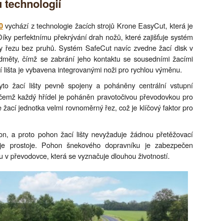
 technologií
vychází z technologie žacích strojů Krone EasyCut, která je
0
íky perfektnímu překrývání drah nožů, které zajišťuje systém
ty řezu bez pruhů. Systém SafeCut navíc zvedne žací disk v
edměty, čímž se zabrání jeho kontaktu se sousedními žacími
 lišta je vybavena integrovanými noži pro rychlou výměnu.
to žací lišty pevně spojeny a poháněny centrální vstupní
řičemž každý hřídel je poháněn pravotočivou převodovkou pro
je žací jednotka velmi rovnoměrný řez, což je klíčový faktor pro
n, a proto pohon žací lišty nevyžaduje žádnou přetěžovací
žuje prostoje. Pohon šnekového dopravníku je zabezpečen
 v převodovce, která se vyznačuje dlouhou životností.