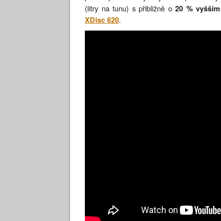
(litry na tunu) s přibližně o
20 % vyšším
.
XDisc 620