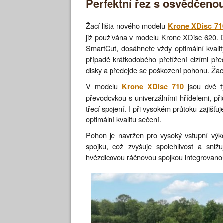
Perfektní řez s osvědčenou
Žací lišta nového modelu
Krone XDisc 71
již používána v modelu Krone XDisc 620. D
SmartCut, dosáhnete vždy optimální kvali
případě krátkodobého přetížení cizími př
disky a předejde se poškození pohonu. Žací
V modelu
jsou dvě ty
Krone XDisc 710
převodovkou s univerzálními hřídelemi, p
třecí spojení. I při vysokém průtoku zajišťu
optimální kvalitu sečení.
Pohon je navržen pro vysoký vstupní výko
spojku, což zvyšuje spolehlivost a sni
hvězdicovou ráčnovou spojkou integrovanou