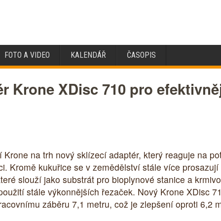
FOTO A VIDEO
KALENDÁŘ
ČASOPIS
ér Krone XDisc 710 pro efektivně
rone na trh nový sklízecí adaptér, který reaguje na p
áci. Kromě kukuřice se v zemědělství stále více prosazují
teré slouží jako substrát pro bioplynové stanice a krmivo 
i použití stále výkonnějších řezaček. Nový Krone XDisc 7
acovnímu záběru 7,1 metru, což je zlepšení oproti 6,2 me