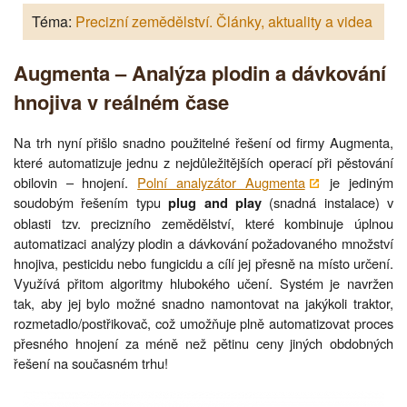
Téma:
Precizní zemědělství. Články, aktuality a videa
Augmenta – Analýza plodin a dávkování
hnojiva v reálném čase
Na trh nyní přišlo snadno použitelné řešení od firmy Augmenta,
které automatizuje jednu z nejdůležitějších operací při pěstování
obilovin – hnojení.
Polní analyzátor Augmenta
je jediným
soudobým řešením typu
(snadná instalace) v
plug and play
oblasti tzv. precizního zemědělství, které kombinuje úplnou
automatizaci analýzy plodin a dávkování požadovaného množství
hnojiva, pesticidu nebo fungicidu a cílí jej přesně na místo určení.
Využívá přitom algoritmy hlubokého učení. Systém je navržen
tak, aby jej bylo možné snadno namontovat na jakýkoli traktor,
rozmetadlo/postřikovač, což umožňuje plně automatizovat proces
přesného hnojení za méně než pětinu ceny jiných obdobných
řešení na současném trhu!