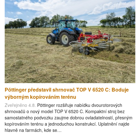
Pöttinger představil shrnovač TOP V 6520 C: Boduje
výborným kopírováním terénu
Zveřejněno 4.8.
Pöttinger rozšiřuje nabídku dvourotorových
shrnovačů o nový model TOP V 6520 C. Kompaktní stroj bez
samostatného podvozku zaujme dobrou ovladatelností, přesným
kopírováním terénu a jednoduchou konstrukcí. Uplatnění najde
hlavně na farmách, kde se…