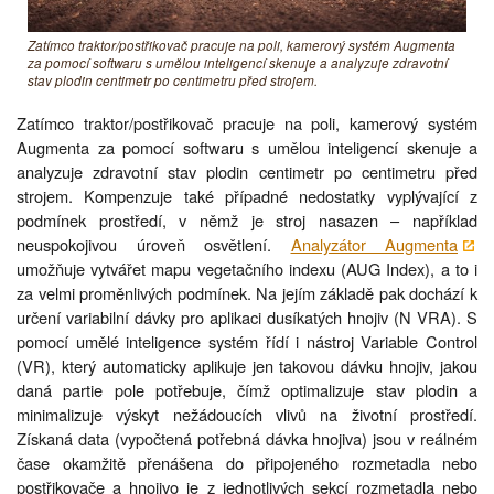
Zatímco traktor/postřikovač pracuje na poli, kamerový systém Augmenta
za pomocí softwaru s umělou inteligencí skenuje a analyzuje zdravotní
stav plodin centimetr po centimetru před strojem.
Zatímco traktor/postřikovač pracuje na poli, kamerový systém
Augmenta za pomocí softwaru s umělou inteligencí skenuje a
analyzuje zdravotní stav plodin centimetr po centimetru před
strojem. Kompenzuje také případné nedostatky vyplývající z
podmínek prostředí, v němž je stroj nasazen – například
neuspokojivou úroveň osvětlení.
Analyzátor Augmenta
umožňuje vytvářet mapu vegetačního indexu (AUG Index), a to i
za velmi proměnlivých podmínek. Na jejím základě pak dochází k
určení variabilní dávky pro aplikaci dusíkatých hnojiv (N VRA). S
pomocí umělé inteligence systém řídí i nástroj Variable Control
(VR), který automaticky aplikuje jen takovou dávku hnojiv, jakou
daná partie pole potřebuje, čímž optimalizuje stav plodin a
minimalizuje výskyt nežádoucích vlivů na životní prostředí.
Získaná data (vypočtená potřebná dávka hnojiva) jsou v reálném
čase okamžitě přenášena do připojeného rozmetadla nebo
postřikovače a hnojivo je z jednotlivých sekcí rozmetadla nebo