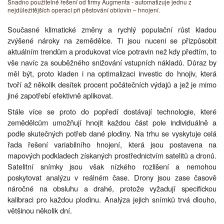
Snadno použitelné řešení od firmy Augmenta - automatizuje jednu z
nejdůležitějších operací při pěstování obilovin – hnojení.
Současné klimatické změny a rychlý populační růst kladou
zvýšené nároky na zemědělce. Ti jsou nuceni se přizpůsobit
aktuálním trendům a produkovat více potravin než kdy předtím, to
vše navíc za souběžného snižování vstupních nákladů. Důraz by
měl být, proto kladen i na optimalizaci investic do hnojiv, která
tvoří až několik desítek procent počátečních výdajů a jež je mimo
jiné zapotřebí efektivně aplikovat.
Stále více se proto do popředí dostávají technologie, které
zemědělcům umožňují hnojit každou část pole individuálně a
podle skutečných potřeb dané plodiny. Na trhu se vyskytuje celá
řada řešení variabilního hnojení, která jsou postavena na
mapových podkladech získaných prostřednictvím satelitů a dronů.
Satelitní snímky jsou však nízkého rozlišení a nemohou
poskytovat analýzu v reálném čase. Drony jsou zase časově
náročné na obsluhu a drahé, protože vyžadují specifickou
kalibraci pro každou plodinu. Analýza jejich snímků trvá dlouho,
většinou několik dní.