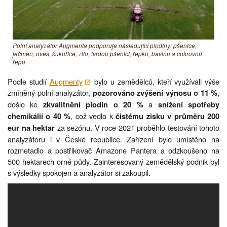
Polní analyzátor Augmenta podporuje následující plodiny: pšenice,
ječmen, oves, kukuřice, žito, tvrdou pšenici, řepku, bavlnu a cukrovou
řepu.
Podle studií
Augmenty
bylo u zemědělců, kteří využívali výše
zmíněný polní analyzátor,
,
pozorováno zvýšení výnosu o 11 %
došlo ke
a
zkvalitnění plodin o 20 %
snížení spotřeby
, což vedlo k
chemikálií o 40 %
čistému zisku v průměru 200
za sezónu. V roce 2021 proběhlo testování tohoto
eur na hektar
analyzátoru i v České republice. Zařízení bylo umístěno na
rozmetadlo a postřikovač Amazone Pantera a odzkoušeno na
500 hektarech orné půdy. Zainteresovaný zemědělský podnik byl
s výsledky spokojen a analyzátor si zakoupil.