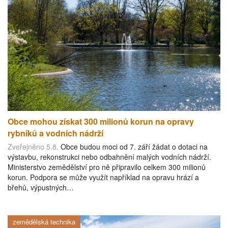
Obce mohou získat 300 milionů korun na opravy
rybníků a vodních nádrží
Zveřejněno 5.8.
Obce budou moci od 7. září žádat o dotaci na
výstavbu, rekonstrukci nebo odbahnění malých vodních nádrží.
Ministerstvo zemědělství pro ně připravilo celkem 300 milionů
korun. Podpora se může využít například na opravu hrází a
břehů, výpustných…
zemědělská technika