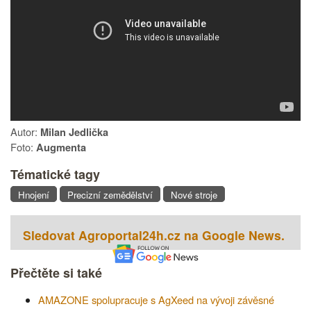
Autor:
Milan Jedlička
Foto:
Augmenta
Tématické tagy
Hnojení
Precizní zemědělství
Nové stroje
Sledovat Agroportal24h.cz na Google News.
Přečtěte si také
AMAZONE spolupracuje s AgXeed na vývoji závěsné