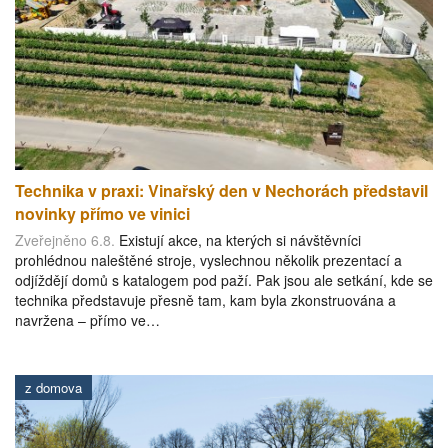
Technika v praxi: Vinařský den v Nechorách představil
novinky přímo ve vinici
Zveřejněno 6.8.
Existují akce, na kterých si návštěvníci
prohlédnou naleštěné stroje, vyslechnou několik prezentací a
odjíždějí domů s katalogem pod paží. Pak jsou ale setkání, kde se
technika představuje přesně tam, kam byla zkonstruována a
navržena – přímo ve…
z domova