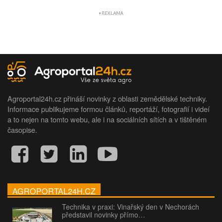
Agroportal24h.cz přináší novinky z oblasti zemědělské techniky.
Informace publikujeme formou článků, reportáží, fotografií i videí
a to nejen na tomto webu, ale i na sociálních sítích a v tištěném
časopise.
AGROPORTAL24H.CZ
Technika v praxi: Vinařský den v Nechorách
představil novinky přímo…