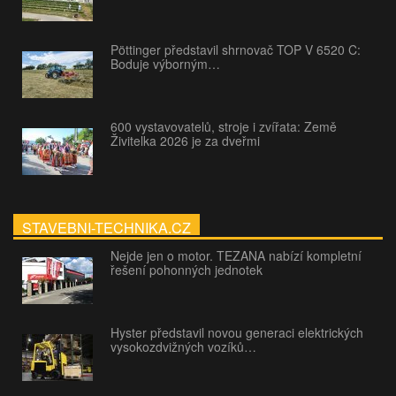
Pöttinger představil shrnovač TOP V 6520 C:
Boduje výborným…
600 vystavovatelů, stroje i zvířata: Země
Živitelka 2026 je za dveřmi
STAVEBNI-TECHNIKA.CZ
Nejde jen o motor. TEZANA nabízí kompletní
řešení pohonných jednotek
Hyster představil novou generaci elektrických
vysokozdvižných vozíků…