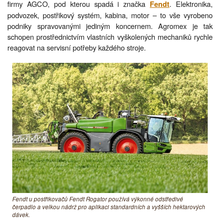
firmy AGCO, pod kterou spadá i značka
. Elektronika,
Fendt
podvozek, postřikový systém, kabina, motor – to vše vyrobeno
podniky spravovanými jediným koncernem. Agromex je tak
schopen prostřednictvím vlastních vyškolených mechaniků rychle
reagovat na servisní potřeby každého stroje.
Fendt u postřikovačů Fendt Rogator používá výkonné odstředivé
čerpadlo a velkou nádrž pro aplikaci standardních a vyšších hektarových
dávek.