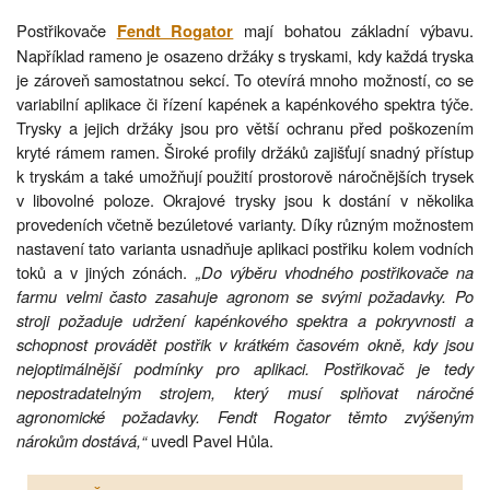
Postřikovače
mají bohatou základní výbavu.
Fendt Rogator
Například rameno je osazeno držáky s tryskami, kdy každá tryska
je zároveň samostatnou sekcí. To otevírá mnoho možností, co se
variabilní aplikace či řízení kapének a kapénkového spektra týče.
Trysky a jejich držáky jsou pro větší ochranu před poškozením
kryté rámem ramen. Široké profily držáků zajišťují snadný přístup
k tryskám a také umožňují použití prostorově náročnějších trysek
v libovolné poloze. Okrajové trysky jsou k dostání v několika
provedeních včetně bezúletové varianty. Díky různým možnostem
nastavení tato varianta usnadňuje aplikaci postřiku kolem vodních
toků a v jiných zónách.
„Do výběru vhodného postřikovače na
farmu velmi často zasahuje agronom se svými požadavky. Po
stroji požaduje udržení kapénkového spektra a pokryvnosti a
schopnost provádět postřik v krátkém časovém okně, kdy jsou
nejoptimálnější podmínky pro aplikaci. Postřikovač je tedy
nepostradatelným strojem, který musí splňovat náročné
agronomické požadavky. Fendt Rogator těmto zvýšeným
nárokům dostává,“
uvedl Pavel Hůla.