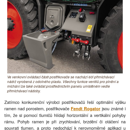
Ve venkovní ovládací části postřikovače se nachází 60l přimíchávací
nádrž vyrobená z odolného plastu. Všechny funkce ventilů pro plnění a
míchání lze také ovládat prostřednictvím panelu umístěném vedle
přimíchávací nádoby.
Zatímco konkurenční výrobci postřikovačů řeší optimální výšku
ramen nad porostem, postřikovače
jsou známé i
Fendt Rogator
tím, že si pomocí tlumičů hlídají horizontální a vertikální pohyby
rámu. Pohyb ramen je při zrychlování, brzdění či otáčení na
souvrati tlumen, a proto nedochází k nerovnoměrné aplikaci u