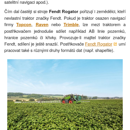
satelitní navigaci apod.).
Čím dal častěji si stroje
pořizují i zemědělci, kteří
Fendt Rogator
nevlastní traktor značky Fendt. Pokud je traktor osazen navigací
firmy
,
nebo
, lze mezi traktorem a
Topcon
Raven
Trimble
postřikovačem jednoduše sdílet například AB linie pozemků,
hranice pozemků či křivky. Provozuje-li majitel traktor značky
Fendt, sdílení je ještě snazší. Postřikovače
Fendt Rogator
umí
pracovat také s různými druhy formátů dat (např. shapefile).