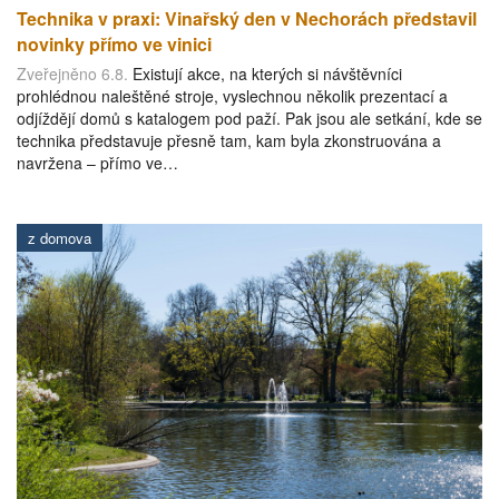
Technika v praxi: Vinařský den v Nechorách představil
novinky přímo ve vinici
Zveřejněno 6.8.
Existují akce, na kterých si návštěvníci
prohlédnou naleštěné stroje, vyslechnou několik prezentací a
odjíždějí domů s katalogem pod paží. Pak jsou ale setkání, kde se
technika představuje přesně tam, kam byla zkonstruována a
navržena – přímo ve…
z domova