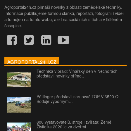
Agroportal24h.cz přináší novinky z oblasti zemědělské techniky.
Informace publikujeme formou článků, reportáží, fotografií i videí
a to nejen na tomto webu, ale i na sociálních sítích a v tištěném
časopise.
AGROPORTAL24H.CZ
Technika v praxi: Vinařský den v Nechorách
představil novinky přímo…
Pöttinger představil shrnovač TOP V 6520 C:
Boduje výborným…
600 vystavovatelů, stroje i zvířata: Země
Živitelka 2026 je za dveřmi