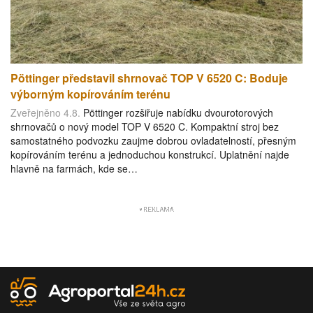
Pöttinger představil shrnovač TOP V 6520 C: Boduje
výborným kopírováním terénu
Zveřejněno 4.8.
Pöttinger rozšiřuje nabídku dvourotorových
shrnovačů o nový model TOP V 6520 C. Kompaktní stroj bez
samostatného podvozku zaujme dobrou ovladatelností, přesným
kopírováním terénu a jednoduchou konstrukcí. Uplatnění najde
hlavně na farmách, kde se…