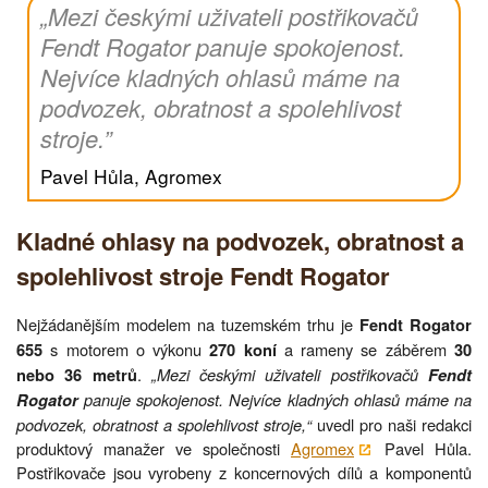
„Mezi českými uživateli postřikovačů
Fendt Rogator panuje spokojenost.
Nejvíce kladných ohlasů máme na
podvozek, obratnost a spolehlivost
stroje.”
Pavel Hůla, Agromex
Kladné ohlasy na podvozek, obratnost a
spolehlivost stroje Fendt Rogator
Nejžádanějším modelem na tuzemském trhu je
Fendt Rogator
s motorem o výkonu
a rameny se záběrem
655
270 koní
30
.
„Mezi českými uživateli postřikovačů
nebo 36 metrů
Fendt
panuje spokojenost. Nejvíce kladných ohlasů máme na
Rogator
podvozek, obratnost a spolehlivost stroje,“
uvedl pro naši redakci
produktový manažer ve společnosti
Agromex
Pavel Hůla.
Postřikovače jsou vyrobeny z koncernových dílů a komponentů