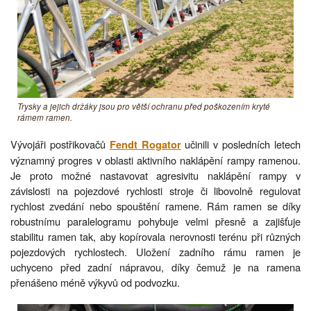
Trysky a jejich držáky jsou pro větší ochranu před poškozením kryté
rámem ramen.
Vývojáři postřikovačů
učinili v posledních letech
Fendt Rogator
významný progres v oblasti aktivního naklápění rampy ramenou.
Je proto možné nastavovat agresivitu naklápění rampy v
závislosti na pojezdové rychlosti stroje či libovolně regulovat
rychlost zvedání nebo spouštění ramene. Rám ramen se díky
robustnímu paralelogramu pohybuje velmi přesně a zajišťuje
stabilitu ramen tak, aby kopírovala nerovnosti terénu při různých
pojezdových rychlostech. Uložení zadního rámu ramen je
uchyceno před zadní nápravou, díky čemuž je na ramena
přenášeno méně výkyvů od podvozku.