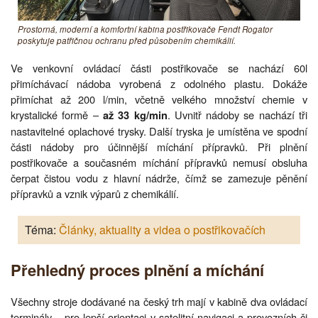
Prostorná, moderní a komfortní kabina postřikovače Fendt Rogator
poskytuje patřičnou ochranu před působením chemikálií.
Ve venkovní ovládací části postřikovače se nachází 60l
přimíchávací nádoba vyrobená z odolného plastu. Dokáže
přimíchat až 200 l/min, včetně velkého množství chemie v
krystalické formě –
. Uvnitř nádoby se nachází tři
až 33 kg/min
nastavitelné oplachové trysky. Další tryska je umístěna ve spodní
části nádoby pro účinnější míchání přípravků. Při plnění
postřikovače a současném míchání přípravků nemusí obsluha
čerpat čistou vodu z hlavní nádrže, čímž se zamezuje pěnění
přípravků a vznik výparů z chemikálií.
Téma:
Články, aktuality a videa o postřikovačích
Přehledný proces plnění a míchání
Všechny stroje dodávané na český trh mají v kabině dva ovládací
terminály – pro lepší orientaci v satelitní navigaci a provozních či