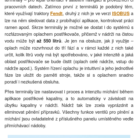
pracovních datech. Zatímco první z terminálů je podobný těm,
které využívají traktory
, druhý z nich je ve verzi
a
Fendt
ISOBUS
lze na něm sledovat data z probíhající aplikace, kontrolovat práci
ramen apod. Skrze terminály je možné se dostat i do systémů s
rozfázovaným oplachem postřikovače, přičemž v nádrži na čistou
vodu může být
. Je jen na obsluze, jak ji využije –
až 550 litrů
oplach může rozvrhnout do tří fází a v rámci každé z nich také
určit, kolik litrů vody má být spotřebováno, v jaké intenzitě a jaká
oblast postřikovače se bude čistit (oplach celé nádrže, vstup do
nádrže apod.). Systém řízení oplachu je intuitivní a jeho jednotlivé
fáze lze uložit do paměti stroje, takže si s oplachem snadno
poradí i nezkušená obsluha.
Přes terminály lze nastavovat i proces a intenzitu míchání během
aplikace postřikové kapaliny, a to automaticky v závislosti na
úbytku kapaliny v nádrži. Nádrž tak lze zcela vyprázdnit a
eliminovat pěnění přípravků. Všechny funkce ventilů pro plnění a
míchání jsou ovladatelné z příslušného panelu umístěného vedle
přimíchávací nádoby.