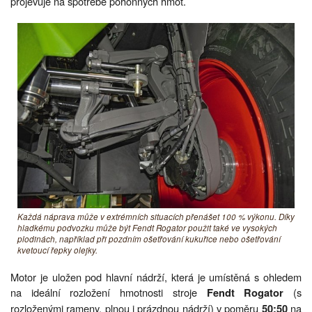
projevuje na spotřebě pohonných hmot.
Každá náprava může v extrémních situacích přenášet 100 % výkonu. Díky
hladkému podvozku může být Fendt Rogator použit také ve vysokých
plodinách, například při pozdním ošetřování kukuřice nebo ošetřování
kvetoucí řepky olejky.
Motor je uložen pod hlavní nádrží, která je umístěná s ohledem
na ideální rozložení hmotnosti stroje
(s
Fendt Rogator
rozloženými rameny, plnou i prázdnou nádrží) v poměru
na
50:50