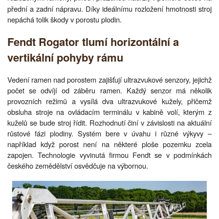
přední a zadní nápravu. Díky ideálnímu rozložení hmotnosti stroj
nepáchá tolik škody v porostu plodin.
Fendt Rogator tlumí horizontální a
vertikální pohyby rámu
Vedení ramen nad porostem zajišťují ultrazvukové senzory, jejichž
počet se odvíjí od záběru ramen. Každý senzor má několik
provozních režimů a vysílá dva ultrazvukové kužely, přičemž
obsluha stroje na ovládacím terminálu v kabině volí, kterým z
kuželů se bude stroj řídit. Rozhodnutí činí v závislosti na aktuální
růstové fázi plodiny. Systém bere v úvahu i různé výkyvy –
například když porost není na některé ploše pozemku zcela
zapojen. Technologie vyvinutá firmou Fendt se v podmínkách
českého zemědělství osvědčuje na výbornou.