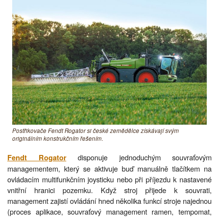
Postřikovače Fendt Rogator si české zemědělce získávají svým
originálním konstrukčním řešením.
disponuje jednoduchým souvraťovým
Fendt Rogator
managementem, který se aktivuje buď manuálně tlačítkem na
ovládacím multifunkčním joysticku nebo při příjezdu k nastavené
vnitřní hranici pozemku. Když stroj přijede k souvrati,
management zajistí ovládání hned několika funkcí stroje najednou
(proces aplikace, souvraťový management ramen, tempomat,