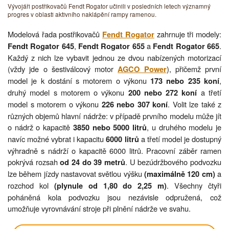
Vývojáři postřikovačů Fendt Rogator učinili v posledních letech významný
progres v oblasti aktivního naklápění rampy ramenou.
Modelová řada postřikovačů
zahrnuje tři modely:
Fendt Rogator
,
a
.
Fendt Rogator 645
Fendt Rogator 655
Fendt Rogator 665
Každý z nich lze vybavit jednou ze dvou nabízených motorizací
(vždy jde o šestiválcový motor
), přičemž první
AGCO Power
model je k dostání s motorem o výkonu
,
173 nebo 235 koní
druhý model s motorem o výkonu
a třetí
200 nebo 272 koní
model s motorem o výkonu
. Volit lze také z
226 nebo 307 koní
různých objemů hlavní nádrže: v případě prvního modelu může jít
o nádrž o kapacitě
, u druhého modelu je
3850 nebo 5000 litrů
navíc možné vybrat i kapacitu
a třetí model je dostupný
6000 litrů
výhradně s nádrží o kapacitě 6000 litrů. Pracovní záběr ramen
pokrývá rozsah
. U bezúdržbového podvozku
od 24 do 39 metrů
lze během jízdy nastavovat světlou výšku
a
(maximálně 120 cm)
rozchod kol
. Všechny čtyři
(plynule od 1,80 do 2,25 m)
poháněná kola podvozku jsou nezávisle odpružená, což
umožňuje vyrovnávání stroje při plnění nádrže ve svahu.