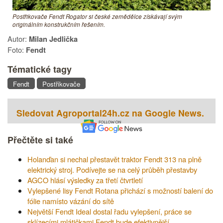
Postřikovače Fendt Rogator si české zemědělce získávají svým
originálním konstrukčním řešením.
Autor:
Milan Jedlička
Foto:
Fendt
Tématické tagy
Fendt
Postřikovače
Sledovat Agroportal24h.cz na Google News.
Přečtěte si také
Holanďan si nechal přestavět traktor Fendt 313 na plně
elektrický stroj. Podívejte se na celý průběh přestavby
AGCO hlásí výsledky za třetí čtvrtletí
Vylepšené lisy Fendt Rotana přichází s možností balení do
fólie namísto vázání do sítě
Největší Fendt Ideal dostal řadu vylepšení, práce se
sklízecími mlátičkami Fendt bude efektivnější