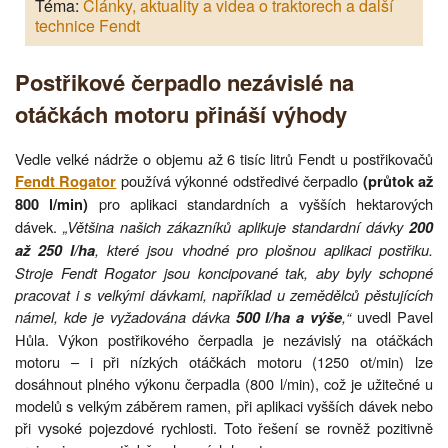
Téma:
Články, aktuality a videa o traktorech a další
technice Fendt
Postřikové čerpadlo nezávislé na
otáčkách motoru přináší výhody
Vedle velké nádrže o objemu až 6 tisíc litrů Fendt u postřikovačů
používá výkonné odstředivé čerpadlo
Fendt Rogator
(průtok až
pro aplikaci standardních a vyšších hektarových
800 l/min)
dávek.
„Většina našich zákazníků aplikuje standardní dávky
200
, které jsou vhodné pro plošnou aplikaci postřiku.
až 250 l/ha
Stroje Fendt Rogator jsou koncipované tak, aby byly schopné
pracovat i s velkými dávkami, například u zemědělců pěstujících
námel, kde je vyžadována dávka
,“
uvedl Pavel
500 l/ha a výše
Hůla. Výkon postřikového čerpadla je nezávislý na otáčkách
motoru – i při nízkých otáčkách motoru (1250 ot/min) lze
dosáhnout plného výkonu čerpadla (800 l/min), což je užitečné u
modelů s velkým záběrem ramen, při aplikaci vyšších dávek nebo
při vysoké pojezdové rychlosti. Toto řešení se rovněž pozitivně