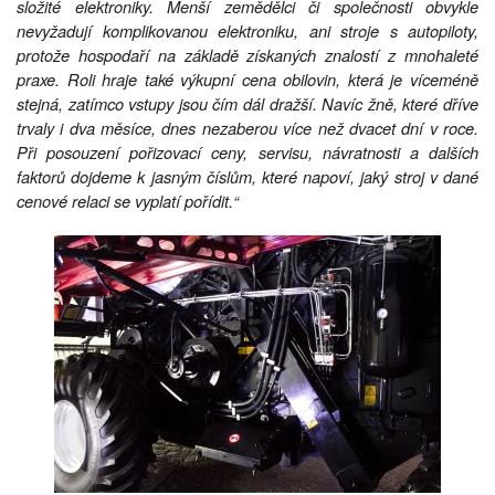
složité elektroniky. Menší zemědělci či společnosti obvykle
nevyžadují komplikovanou elektroniku, ani stroje s autopiloty,
protože hospodaří na základě získaných znalostí z mnohaleté
praxe. Roli hraje také výkupní cena obilovin, která je víceméně
stejná, zatímco vstupy jsou čím dál dražší. Navíc žně, které dříve
trvaly i dva měsíce, dnes nezaberou více než dvacet dní v roce.
Při posouzení pořizovací ceny, servisu, návratnosti a dalších
faktorů dojdeme k jasným číslům, které napoví, jaký stroj v dané
cenové relaci se vyplatí pořídit.“