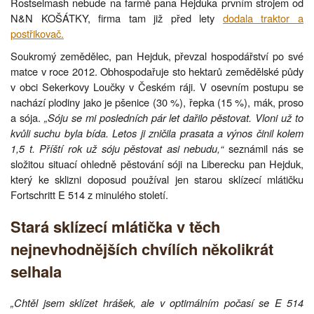
Rostselmash nebude na farmě pana Hejduka prvním strojem od
N&N KOŠÁTKY, firma tam již před lety
dodala traktor a
postřikovač.
Soukromý zemědělec, pan Hejduk, převzal hospodářství po své
matce v roce 2012. Obhospodařuje sto hektarů zemědělské půdy
v obci Sekerkovy Loučky v Českém ráji. V osevním postupu se
nachází plodiny jako je pšenice (30 %), řepka (15 %), mák, proso
a sója.
„Sóju se mi posledních pár let dařilo pěstovat. Vloni už to
kvůli suchu byla bída. Letos ji zničila prasata a výnos činil kolem
1,5 t. Příští rok už sóju pěstovat asi nebudu,“
seznámil nás se
složitou situací ohledně pěstování sóji na Liberecku pan Hejduk,
který ke sklizni doposud používal jen starou sklízecí mlátičku
Fortschritt E 514 z minulého století.
Stará sklízecí mlátička v těch
nejnevhodnějších chvílích několikrát
selhala
„Chtěl jsem sklízet hrášek, ale v optimálním počasí se E 514