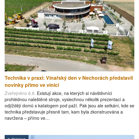
Technika v praxi: Vinařský den v Nechorách představil
novinky přímo ve vinici
Zveřejněno 6.8.
Existují akce, na kterých si návštěvníci
prohlédnou naleštěné stroje, vyslechnou několik prezentací a
odjíždějí domů s katalogem pod paží. Pak jsou ale setkání, kde se
technika představuje přesně tam, kam byla zkonstruována a
navržena – přímo ve…
z domova