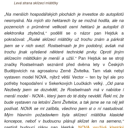
Levá strana sklízecí mlátičky
„Na menších hospodářských plochách je investice do autopilotů
nesmyslná. Na mých sto hektarech by se možná hodila, ale na
pozemcích o průměrné velikosti osmi hektarů je autopilot či
elektronika zbytečná,“
podělil se o názor pan Hejduk a
pokračoval:
„Ruské sklízecí mlátičky už trochu znám a párkrát
jsem se v nich svezl. Rostselmash je jim podobný, avšak má
trochu jinak vyřešené některé technické prvky. Oproti jiným
sklízecím mlátičkám je menší a užší.“
Pan Hejduk se se stroji
značky Rostselmash seznámil před dvěma lety v Českých
Budějovicích na agrosalonu Země Živitelka. Tam však nebyl
vystaven model NOVA, nýbrž větší Vector – ten by byl ale pro
potřeby hospodaření v Sekerkových Loučkách velký.
„Od pana
Nezbedy jsem se dozvěděl, že Rostselmash má v nabídce i
menší model - NOVA-, který jsem do té doby neviděl. Řekl mi, že
bude vystaven na letošní Zemi Živitelce, a tak jsme se na něj jeli
podívat. NOVA se mi zalíbila, všechno jsem si o ní nastudoval.
Mým hlavním požadavkem byla sklízecí mlátička klasické
koncepce, neboť v budoucnu plánuji sklízet len na semeno,“
nastínil budoucí plány pan Hejduk.
NOVA využívá klasický