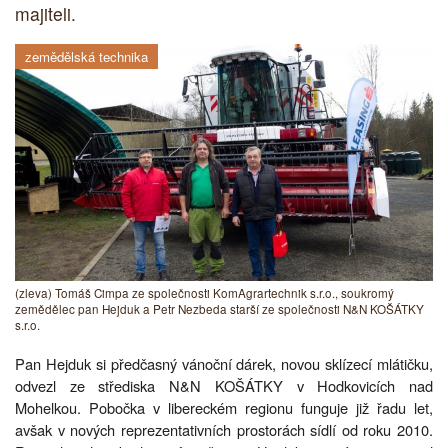
majiteli.
zemědělská technika
(zleva) Tomáš Cimpa ze společnosti KomAgrartechnik s.r.o., soukromý
zemědělec pan Hejduk a Petr Nezbeda starší ze společnosti N&N KOŠÁTKY
s.r.o.
Pan Hejduk si předčasný vánoční dárek, novou sklízecí mlátičku,
odvezl ze střediska N&N KOŠÁTKY v Hodkovicích nad
Mohelkou. Pobočka v libereckém regionu funguje již řadu let,
avšak v nových reprezentativních prostorách sídlí od roku 2010.