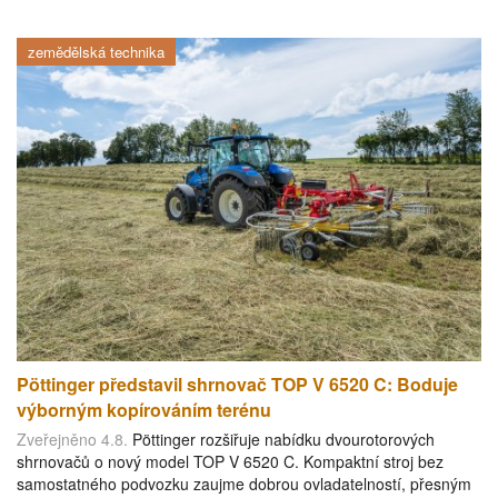
zemědělská technika
Pöttinger představil shrnovač TOP V 6520 C: Boduje
výborným kopírováním terénu
Zveřejněno 4.8.
Pöttinger rozšiřuje nabídku dvourotorových
shrnovačů o nový model TOP V 6520 C. Kompaktní stroj bez
samostatného podvozku zaujme dobrou ovladatelností, přesným