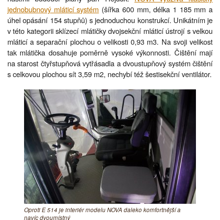
jednobubnový mláticí systém
(šířka 600 mm, délka 1 185 mm a
úhel opásání 154 stupňů) s jednoduchou konstrukcí. Unikátním je
v této kategorii sklízecí mlátičky dvojsekční mláticí ústrojí s velkou
mláticí a separační plochou o velikosti 0,93 m3. Na svoji velikost
tak mlátička dosahuje poměrně vysoké výkonnosti. Čištění mají
na starost čtyřstupňová vytřásadla a dvoustupňový systém čištění
s celkovou plochou sít 3,59 m2, nechybí též šestisekční ventilátor.
Oproti E 514 je interiér modelu NOVA daleko komfortnější a
navíc dvoumístný