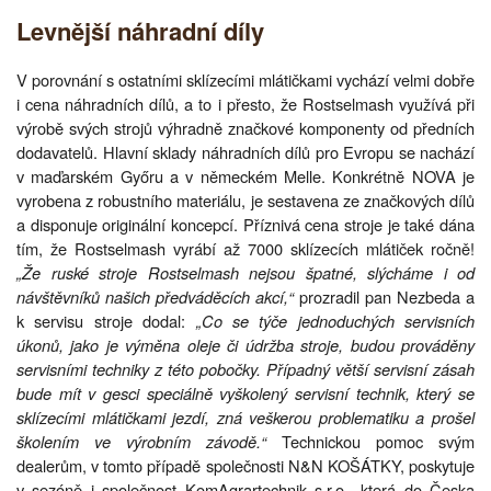
Levnější náhradní díly
V porovnání s ostatními sklízecími mlátičkami vychází velmi dobře
i cena náhradních dílů, a to i přesto, že Rostselmash využívá při
výrobě svých strojů výhradně značkové komponenty od předních
dodavatelů. Hlavní sklady náhradních dílů pro Evropu se nachází
v maďarském Győru a v německém Melle. Konkrétně NOVA je
vyrobena z robustního materiálu, je sestavena ze značkových dílů
a disponuje originální koncepcí. Příznivá cena stroje je také dána
tím, že Rostselmash vyrábí až 7000 sklízecích mlátiček ročně!
„Že ruské stroje Rostselmash nejsou špatné, slýcháme i od
návštěvníků našich předváděcích akcí,“
prozradil pan Nezbeda a
k servisu stroje dodal:
„Co se týče jednoduchých servisních
úkonů, jako je výměna oleje či údržba stroje, budou prováděny
servisními techniky z této pobočky. Případný větší servisní zásah
bude mít v gesci speciálně vyškolený servisní technik, který se
sklízecími mlátičkami jezdí, zná veškerou problematiku a prošel
školením ve výrobním závodě.“
Technickou pomoc svým
dealerům, v tomto případě společnosti N&N KOŠÁTKY, poskytuje
v sezóně i společnost KomAgrartechnik s.r.o., která do Česka