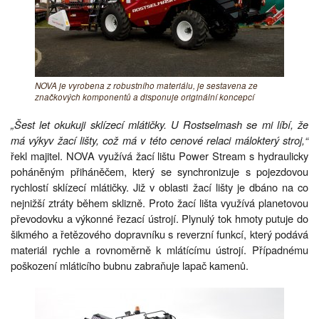
NOVA je vyrobena z robustního materiálu, je sestavena ze
značkových komponentů a disponuje originální koncepcí
„Šest let okukuji sklízecí mlátičky. U Rostselmash se mi líbí, že
má výkyv žací lišty, což má v této cenové relaci málokterý stroj,“
řekl majitel. NOVA využívá žací lištu Power Stream s hydraulicky
poháněným přiháněčem, který se synchronizuje s pojezdovou
rychlostí sklízecí mlátičky. Již v oblasti žací lišty je dbáno na co
nejnižší ztráty během sklizně. Proto žací lišta využívá planetovou
převodovku a výkonné řezací ústrojí. Plynulý tok hmoty putuje do
šikmého a řetězového dopravníku s reverzní funkcí, který podává
materiál rychle a rovnoměrně k mlátícímu ústrojí. Případnému
poškození mláticího bubnu zabraňuje lapač kamenů.