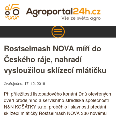
Rostselmash NOVA míří do
Českého ráje, nahradí
vysloužilou sklízecí mlátičku
Zveřejněno: 17. 12. 2019
Při příležitosti listopadového konání Dnů otevřených
dveří prodejního a servisního střediska společnosti
N&N KOŠÁTKY s.r.o. proběhlo i slavností předání
sklízecí mlátičky Rostselmash NOVA 330 novému