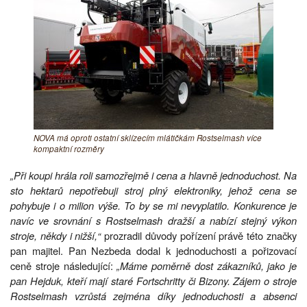
NOVA má oproti ostatní sklízecím mlátičkám Rostselmash více
kompaktní rozměry
„Při koupi hrála roli samozřejmě i cena a hlavně jednoduchost. Na
sto hektarů nepotřebuji stroj plný elektroniky, jehož cena se
pohybuje i o milion výše. To by se mi nevyplatilo. Konkurence je
navíc ve srovnání s Rostselmash dražší a nabízí stejný výkon
stroje, někdy i nižší,“
prozradil důvody pořízení právě této značky
pan majitel. Pan Nezbeda dodal k jednoduchosti a pořizovací
ceně stroje následující:
„Máme poměrně dost zákazníků, jako je
pan Hejduk, kteří mají staré Fortschritty či Bizony. Zájem o stroje
Rostselmash vzrůstá zejména díky jednoduchosti a absenci