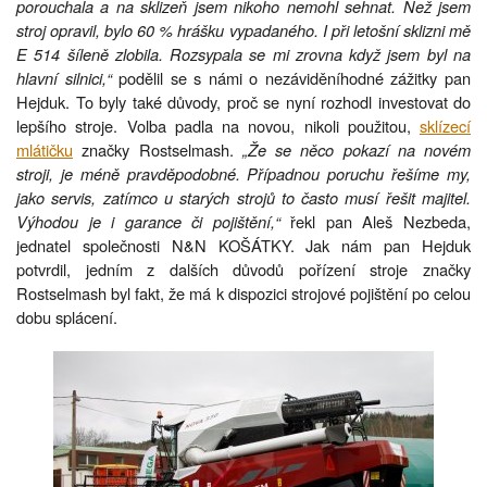
porouchala a na sklizeň jsem nikoho nemohl sehnat. Než jsem
stroj opravil, bylo 60 % hrášku vypadaného. I při letošní sklizni mě
E 514 šíleně zlobila. Rozsypala se mi zrovna když jsem byl na
hlavní silnici,“
podělil se s námi o nezáviděníhodné zážitky pan
Hejduk. To byly také důvody, proč se nyní rozhodl investovat do
lepšího stroje. Volba padla na novou, nikoli použitou,
sklízecí
mlátičku
značky Rostselmash.
„Že se něco pokazí na novém
stroji, je méně pravděpodobné. Případnou poruchu řešíme my,
jako servis, zatímco u starých strojů to často musí řešit majitel.
Výhodou je i garance či pojištění,“
řekl pan Aleš Nezbeda,
jednatel společnosti N&N KOŠÁTKY. Jak nám pan Hejduk
potvrdil, jedním z dalších důvodů pořízení stroje značky
Rostselmash byl fakt, že má k dispozici strojové pojištění po celou
dobu splácení.