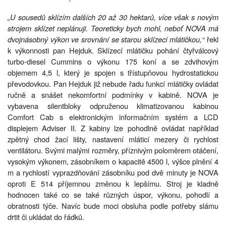
„U sousedů sklízím dalších 20 až 30 hektarů, více však s novým
strojem sklízet neplánuji. Teoreticky bych mohl, neboť NOVA má
dvojnásobný výkon ve srovnání se starou sklízecí mlátičkou,“
řekl
k výkonnosti pan Hejduk. Sklízecí mlátičku pohání čtyřválcový
turbo-diesel Cummins o výkonu 175 koní a se zdvihovým
objemem 4,5 l, který je spojen s třístupňovou hydrostatickou
převodovkou. Pan Hejduk již nebude řadu funkcí mlátičky ovládat
ručně a snášet nekomfortní podmínky v kabině. NOVA je
vybavena silentbloky odpruženou klimatizovanou kabinou
Comfort Cab s elektronickým informačním systém a LCD
displejem Adviser II. Z kabiny lze pohodlně ovládat například
zpětný chod žací lišty, nastavení mláticí mezery či rychlost
ventilátoru. Svými malými rozměry, příznivým poloměrem otáčení,
vysokým výkonem, zásobníkem o kapacitě 4500 l, výšce plnění 4
m a rychlostí vyprazdňování zásobníku pod dvě minuty je NOVA
oproti E 514 příjemnou změnou k lepšímu. Stroj je kladně
hodnocen také co se také různých úspor, výkonu, pohodlí a
obratnosti týče. Navíc bude moci obsluha podle potřeby slámu
drtit či ukládat do řádků.