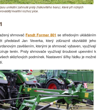
sou unikátní zahnuté prsty (hákovitého tvaru), které při nízkých
ovádějí kvalitní rozhoz píce.
1
 tažený shrnovač
se středovým ukládáním
Fendt Former 801
představil Jan Veverka, který zdůraznil obzvláště jeho
kardanovým zavěšením, kterými je shrnovač vybaven, využívají
píruje terén. Prsty shrnovače využívají šroubové upevnění k
za všech sklizňových podmínek. Nastavení šířky řádku je možné
í.