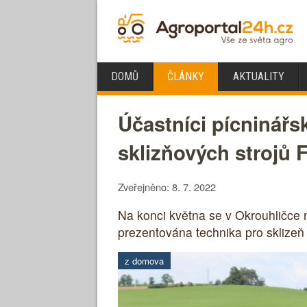
DOMŮ
ČLÁNKY
AKTUALITY
Účastníci pícninářs
sklizňových strojů 
Zveřejněno: 8. 7. 2022
Na konci května se v Okrouhličce
prezentována technika pro sklizeň
z domova