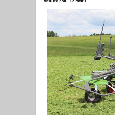
šířku má
.
pod 2,95 metru