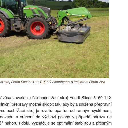
ací stroj Fendt Slicer 3160 TLX KC v kombinaci s traktorem Fendt 724
věsu zavěšen ještě boční žací stroj Fendt Slicer 3160 TLX
niční přepravy možné sklopit tak, aby byla snížena přepravní
hmotnost. Žací stroj je rovněž opatřen ochranným systémem,
a dozadu a vrácení do výchozí polohy v případě nárazu na
nahoru i dolů, vyznačuje se optimální stabilitou a přesným
3°