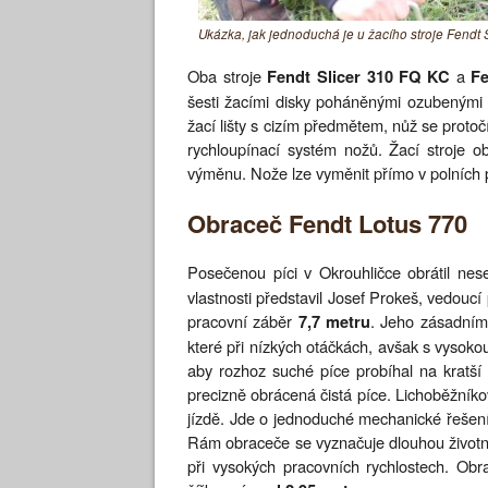
Ukázka, jak jednoduchá je u žacího stroje Fendt
Oba stroje
a
Fendt Slicer 310 FQ KC
Fe
šesti žacími disky poháněnými ozubenými kol
žací lišty s cizím předmětem, nůž se proto
rychloupínací systém nožů. Žací stroje o
výměnu. Nože lze vyměnit přímo v polních 
Obraceč Fendt Lotus 770
Posečenou píci v Okrouhličce obrátil nes
vlastnosti představil Josef Prokeš, vedo
pracovní záběr
. Jeho zásadními
7,7 metru
které při nízkých otáčkách, avšak s vysokou 
aby rozhoz suché píce probíhal na kratší
precizně obrácená čistá píce. Lichoběžníkov
jízdě. Jde o jednoduché mechanické řešení
Rám obraceče se vyznačuje dlouhou životno
při vysokých pracovních rychlostech. Obr