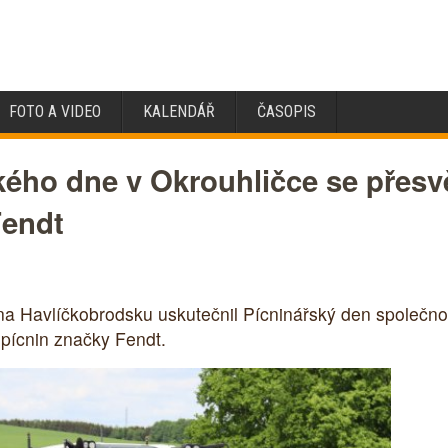
FOTO A VIDEO
KALENDÁŘ
ČASOPIS
kého dne v Okrouhličce se přesv
Fendt
 na Havlíčkobrodsku uskutečnil Pícninářský den společ
 pícnin značky Fendt.