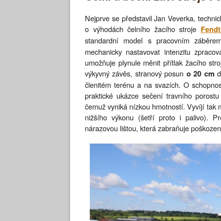
Nejprve se představil Jan Veverka, techni
o výhodách čelního žacího stroje
Fendt
standardní model s pracovním záběr
mechanicky nastavovat intenzitu zpraco
umožňuje plynule měnit přítlak žacího stro
výkyvný závěs, stranový posun
do
o 20 cm
členitém terénu a na svazích. O schopnost
praktické ukázce sečení travního porostu
čemuž vyniká nízkou hmotností. Vyvíjí tak m
nižšího výkonu (šetří proto i palivo). 
nárazovou lištou, která zabraňuje poškození