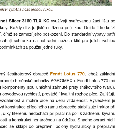
 Slicer výměna nožů jednou rukou.
využívají svařovanou žací lištu se
ndt Slicer 3160 TLX KC
y. Každý disk je jištěn střižnou pojistkou. Dojde-li ke kolizi
čí, čímž se zamezí jeho poškození. Do standardní výbavy patří
bsahují schránku na náhradní nože a klíč pro jejich rychlou
podmínkách za použití jedné ruky.
ený šestirotorový obraceč
, jehož základní
Fendt Lotus 770
ucí prodeje brněnské pobočky AGROMEXu. Fendt Lotus 770 má
 komponenty jsou unikátní zahnuté prsty (hákovitého tvaru),
obvodovou rychlostí, provádějí kvalitní rozhoz píce. Zajišťují,
 vzdálenost a mokré píce na delší vzdálenost. Výsledkem je
á konstrukce přípojného rámu obraceče stabilizuje traktor při
, díky kterému nedochází při práci na poli k žádnému kývání.
stí a konstrukcí nenáročnou na údržbu. Snadno obrací píci i
aceč se sklápí do přepravní polohy hydraulicky a přepravní