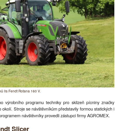
ků lis Fendt Rotana 160 V.
o výrobního programu techniky pro sklizeň pícniny značky
okolí. Stroje se návštěvníkům představily formou statických i
 programem návštěvníky provedli zástupci firmy AGROMEX.
endt Slicer