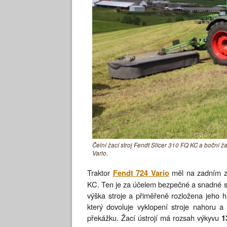
Čelní žací stroj Fendt Slicer 310 FQ KC a boční ž
Vario.
Traktor
měl na zadním zá
Fendt 724 Vario
KC. Ten je za účelem bezpečné a snadné sil
výška stroje a přiměřeně rozložena jeho 
který dovoluje vyklopení stroje nahoru 
překážku. Žací ústrojí má rozsah výkyvu
1