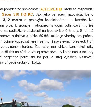
cký poradce ze společnosti
AGROMEX
, který se rozpovídal
. Jak jeho označení napovídá, jde o
 Slicer 310 FQ KC
em
a prstovým kondicionérem, u kterého lze
3,12 metru
vání píce. Disponuje hydropneumatickým odlehčováním, jež
je na podložku v závislosti na typu sklízené hmoty. Stroj má
prava a doleva a nízké těžiště, takže je vhodný pro práci v
i účinně kopírovat terén se mohli návštěvníci přesvědčit při
 ve zvlněném terénu. Žací stroj má lehkou konstrukci, díky
enší tlak na půdu a lze jej provozovat i v kombinaci s traktory
Pro bezpečné používání na poli je stroj vybaven plastovou
 v případě drobných kolizí.