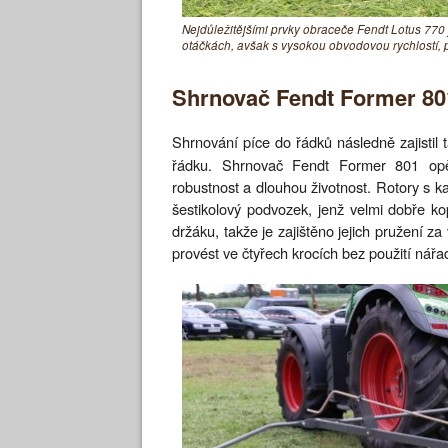
Nejdůležitějšími prvky obraceče Fendt Lotus 770 j
otáčkách, avšak s vysokou obvodovou rychlostí, pr
Shrnovač Fendt Former 80
Shrnování píce do řádků následně zajistil
řádku. Shrnovač Fendt Former 801 opět 
robustnost a dlouhou životnost. Rotory s 
šestikolový podvozek, jenž velmi dobře ko
držáku, takže je zajištěno jejich pružení 
provést ve čtyřech krocích bez použití nářad