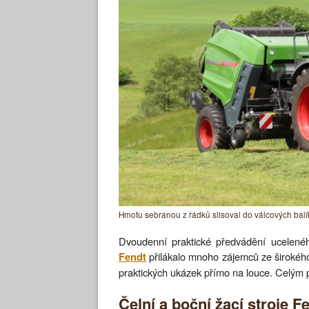
Hmotu sebranou z řádků slisoval do válcových balí
Dvoudenní praktické předvádění ucelenéh
přilákalo mnoho zájemců ze širokého 
Fendt
praktických ukázek přímo na louce. Celým
Čelní a boční žací stroje F