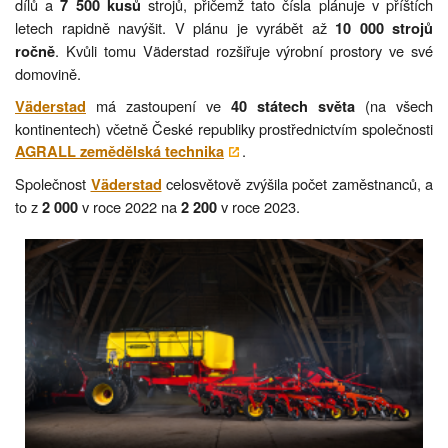
dílů a
strojů, přičemž tato čísla plánuje v příštích
7 500 kusů
letech rapidně navýšit. V plánu je vyrábět až
10 000 strojů
. Kvůli tomu Väderstad rozšiřuje výrobní prostory ve své
ročně
domovině.
má zastoupení ve
(na všech
Väderstad
40 státech světa
kontinentech) včetně České republiky prostřednictvím společnosti
.
AGRALL zemědělská technika
Společnost
celosvětově zvýšila počet zaměstnanců, a
Väderstad
to z
v roce 2022 na
v roce 2023.
2 000
2 200