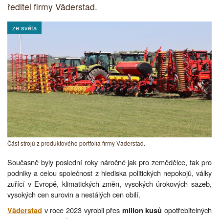
ředitel firmy Väderstad.
ze světa
Část strojů z produktového portfolia firmy Väderstad.
Současně byly poslední roky náročné jak pro zemědělce, tak pro
podniky a celou společnost z hlediska politických nepokojů, války
zuřící v Evropě, klimatických změn, vysokých úrokových sazeb,
vysokých cen surovin a nestálých cen obilí.
v roce 2023 vyrobil přes
opotřebitelných
Väderstad
milion kusů