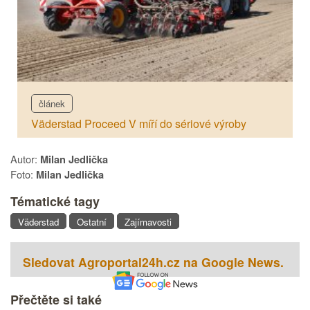
článek
Väderstad Proceed V míří do sériové výroby
Autor:
Milan Jedlička
Foto:
Milan Jedlička
Tématické tagy
Väderstad
Ostatní
Zajímavosti
Sledovat Agroportal24h.cz na Google News.
Přečtěte si také