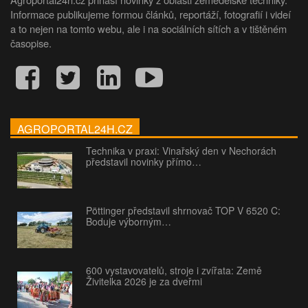
Informace publikujeme formou článků, reportáží, fotografií i videí
a to nejen na tomto webu, ale i na sociálních sítích a v tištěném
časopise.
AGROPORTAL24H.CZ
Technika v praxi: Vinařský den v Nechorách
představil novinky přímo…
Pöttinger představil shrnovač TOP V 6520 C:
Boduje výborným…
600 vystavovatelů, stroje i zvířata: Země
Živitelka 2026 je za dveřmi