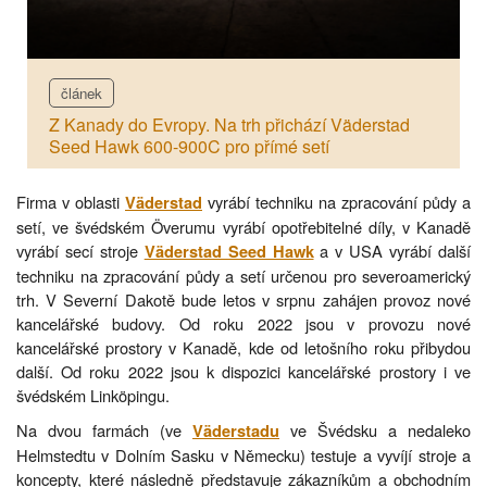
článek
Z Kanady do Evropy. Na trh přichází Väderstad
Seed Hawk 600-900C pro přímé setí
Firma v oblasti
vyrábí techniku na zpracování půdy a
Väderstad
setí, ve švédském Överumu vyrábí opotřebitelné díly, v Kanadě
vyrábí secí stroje
a v USA vyrábí další
Väderstad Seed Hawk
techniku na zpracování půdy a setí určenou pro severoamerický
trh. V Severní Dakotě bude letos v srpnu zahájen provoz nové
kancelářské budovy. Od roku 2022 jsou v provozu nové
kancelářské prostory v Kanadě, kde od letošního roku přibydou
další. Od roku 2022 jsou k dispozici kancelářské prostory i ve
švédském Linköpingu.
Na dvou farmách (ve
ve Švédsku a nedaleko
Väderstadu
Helmstedtu v Dolním Sasku v Německu) testuje a vyvíjí stroje a
koncepty, které následně představuje zákazníkům a obchodním