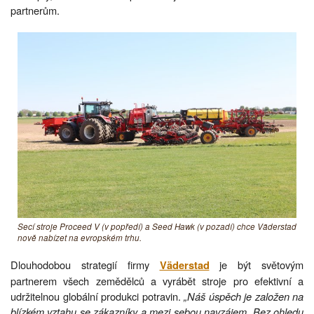
partnerům.
Secí stroje Proceed V (v popředí) a Seed Hawk (v pozadí) chce Väderstad
nově nabízet na evropském trhu.
Dlouhodobou strategií firmy
je být světovým
Väderstad
partnerem všech zemědělců a vyrábět stroje pro efektivní a
udržitelnou globální produkci potravin.
„Náš úspěch je založen na
blízkém vztahu se zákazníky a mezi sebou navzájem. Bez ohledu