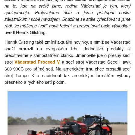
na to, kde na světě jsme, rodina Väderstad je tým, který
spolupracuje. Projevujeme úctu a jsme přístupní našim
zákazníkům i sobě navzájem. Snažíme se stále vylepšovat a jsme
rádi, že můžeme tvořit nová řešení a prezentovat naše výsledky,“
uvedl Henrik Gilstring.
Henrik Gilstring také zmínil aktuální novinky, s nimiž se Väderstad
snaží prorazit na evropském trhu. Jednotlivé produkty si
představíme v samostatném článku. Jmenovitě jde o přesný secí
stroj
a secí stroj Väderstad Seed Hawk
Väderstad Proceed V
600-900C pro přímé setí. Na americkém trhu chce prosadit secí
stroj Tempo K a nabídnout tak americkým farmářům výhody
přesného a rychlého setí plodin.