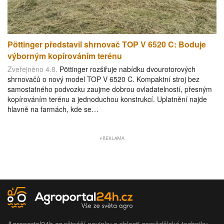
Pöttinger představil shrnovač TOP V 6520 C: Boduje
výborným kopírováním terénu
Zveřejněno 4.8.
Pöttinger rozšiřuje nabídku dvourotorových
shrnovačů o nový model TOP V 6520 C. Kompaktní stroj bez
samostatného podvozku zaujme dobrou ovladatelností, přesným
kopírováním terénu a jednoduchou konstrukcí. Uplatnění najde
hlavně na farmách, kde se…
Agroportal24h.cz přináší novinky z oblasti zemědělské techniky.