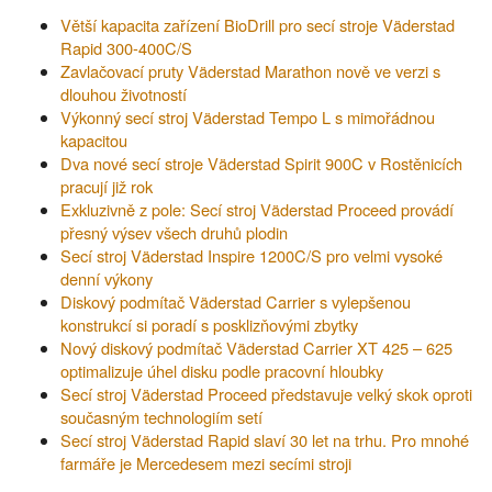
Větší kapacita zařízení BioDrill pro secí stroje Väderstad
Rapid 300-400C/S
Zavlačovací pruty Väderstad Marathon nově ve verzi s
dlouhou životností
Výkonný secí stroj Väderstad Tempo L s mimořádnou
kapacitou
Dva nové secí stroje Väderstad Spirit 900C v Rostěnicích
pracují již rok
Exkluzivně z pole: Secí stroj Väderstad Proceed provádí
přesný výsev všech druhů plodin
Secí stroj Väderstad Inspire 1200C/S pro velmi vysoké
denní výkony
Diskový podmítač Väderstad Carrier s vylepšenou
konstrukcí si poradí s posklizňovými zbytky
Nový diskový podmítač Väderstad Carrier XT 425 – 625
optimalizuje úhel disku podle pracovní hloubky
Secí stroj Väderstad Proceed představuje velký skok oproti
současným technologiím setí
Secí stroj Väderstad Rapid slaví 30 let na trhu. Pro mnohé
farmáře je Mercedesem mezi secími stroji