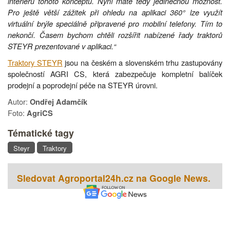
interiéru tohoto konceptu. Nyní máte tedy jedinečnou možnost.
Pro ještě větší zážitek při ohledu na aplikaci 360° lze využít
virtuální brýle speciálně připravené pro mobilní telefony. Tím to
nekončí. Časem bychom chtěli rozšířit nabízené řady traktorů
STEYR prezentované v aplikaci.“
Traktory STEYR
jsou na českém a slovenském trhu zastupovány
společností AGRI CS, která zabezpečuje kompletní balíček
prodejní a poprodejní péče na STEYR úrovni.
Autor:
Ondřej Adamčík
Foto:
AgriCS
Tématické tagy
Steyr
Traktory
Sledovat Agroportal24h.cz na Google News.