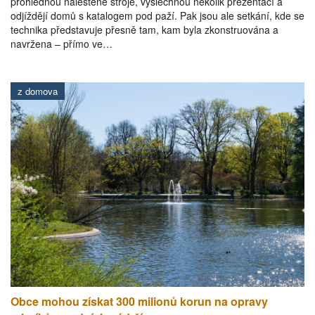
prohlédnou naleštěné stroje, vyslechnou několik prezentací a
odjíždějí domů s katalogem pod paží. Pak jsou ale setkání, kde se
technika představuje přesně tam, kam byla zkonstruována a
navržena – přímo ve…
z domova
Obce mohou získat 300 milionů korun na opravy