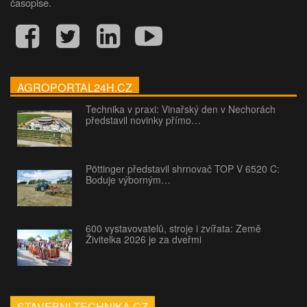
časopise.
AGROPORTAL24H.CZ
Technika v praxi: Vinařský den v Nechorách
představil novinky přímo…
Pöttinger představil shrnovač TOP V 6520 C:
Boduje výborným…
600 vystavovatelů, stroje i zvířata: Země
Živitelka 2026 je za dveřmi
STAVEBNI-TECHNIKA.CZ