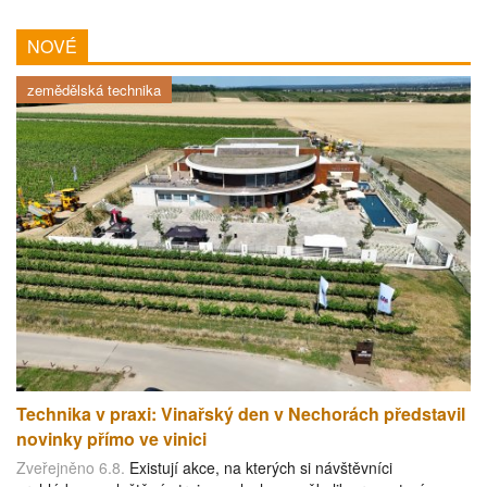
NOVÉ
zemědělská technika
Technika v praxi: Vinařský den v Nechorách představil
novinky přímo ve vinici
Zveřejněno 6.8.
Existují akce, na kterých si návštěvníci