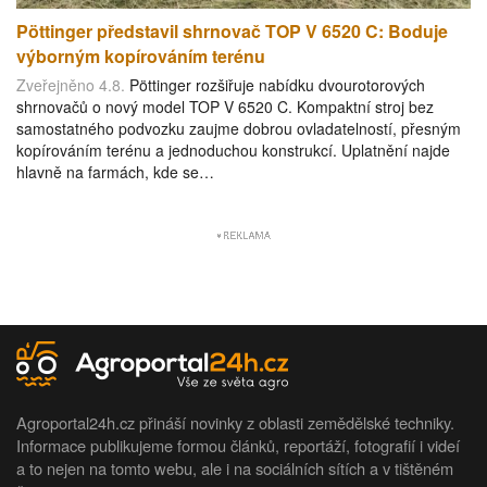
Pöttinger představil shrnovač TOP V 6520 C: Boduje
výborným kopírováním terénu
Zveřejněno 4.8.
Pöttinger rozšiřuje nabídku dvourotorových
shrnovačů o nový model TOP V 6520 C. Kompaktní stroj bez
samostatného podvozku zaujme dobrou ovladatelností, přesným
kopírováním terénu a jednoduchou konstrukcí. Uplatnění najde
hlavně na farmách, kde se…
Agroportal24h.cz přináší novinky z oblasti zemědělské techniky.
Informace publikujeme formou článků, reportáží, fotografií i videí
a to nejen na tomto webu, ale i na sociálních sítích a v tištěném