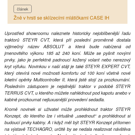
článek
Žně v hrsti se sklízecími mlátičkami CASE IH
Uprostřed showroomu naleznete historicky nejoblíbenější řadu
traktorů STEYR CVT, která při poslední proměnně dostala
výjimečný název ABSOLUT a která bude nabízená od
jmenovitého výkonu 185 až 240 koní. Může se pyšnit novými
prvky, jako je perfektně padnoucí kožený volant nebo nerezový
kryt výfuku. Novinkou v naší stáji je také STEYR EXPERT CVT,
který otevírá nové možnosti komfortu od 100 koní včetně nové
loketní opěrky Multicontroller II, která jistě stojí za prozkoumání.
Posledním zástupcem je nejsilnější traktor v podobě STEYR
TERRUS CVT, u kterého můžete nahlédnout pod kapotu anebo v
kabině prozkoumat nejluxusnější provedení sedadla.
Kromě novinek si uživatel může prohlédnout traktor STEYR
Konzept, do kterého lze i virtuálně „usednout“ a prohlédnout si
budoucí prvky kabiny. A i když měl být STEYR Konzept přítomen
na výstavě TECHAGRO, určitě by se nedala realizovat návštěva