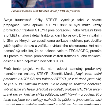
Aplikaci spustíte přes webové stránky www.steyr360.cz
Svoje futuristické růžky STEYR vystrkuje také v oblasti
propagace. Svojí aplikací STEYR 360° si nyní může každý
prohlédnout traktory STEYR přes obrazovku nebo virtuální brýle
a přiblížit si takový detail traktoru, který ho oslovil. Díky virtuálním
brýlím, ve kterých lze spustit daná aplikace mobilem, pak docílíte
ještě lepšího obrazu a zážitku z virtuálního showroomu. Ani nám
nemusí být tolik líto, že se nekonal veletrh TECHAGRO, protože
si i přesto můžeme prohlédnout vnitřek traktoru či jeho venkovní
design u těch největších novinek STEYR.
Proč tento projekt vznikl, nám odpoví samotný produktový
manažer na traktory STEYR, Zdeněk Musil.
„Když jsem začal
pracovat v AGRI CS pro traktory STEYR, již v té době jsem cítil,
že je STEYR rozdílná značka. Od té doby se snažíme odlišovat,
vybrali jsme si i heslo „Radost se odlišit“, protože STEYR je určen
právě pro ty, kteří se chtějí odlišovat, nejít hlavním proudem. Pro
tento rok jsme se s kolegy rozhodli, že půjdeme jinou cestou také
v rámci prezentačních technologií a odlišnou formou marketingu.