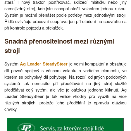
starší i nový traktor, postřikovač, sklízecí mlátičku nebo jiný
samojízdný stroj, kde jste schopni otočit volantem jednou rukou.
Systém je možné přenášet podle potřeby mezi jednotlivými stroji.
Řidič ovlivňuje pracovní soupravu jen při otáčení na souvratích a
při kontrole pojezdu a překážek.
Snadná přenositelnost mezi různými
stroji
Systém
je velmi kompaktní a obsahuje
Ag Leader SteadySteer
díl pevně spojený s věncem volantu a vodícího elementu, ve
kterém se pohyblivý díl pohybuje. Na rozdíl od jiných podobných
systémů tak nemusíte při předělávání na jiný stroj složitě
předělávat celý sytém, ale vše je otázkou jednoho kliknutí. Ag
Leader SteadySteer je tak velice vhodný pro využití na více
různých strojích, protože jeho předělání je opravdu otázkou
chvilky.