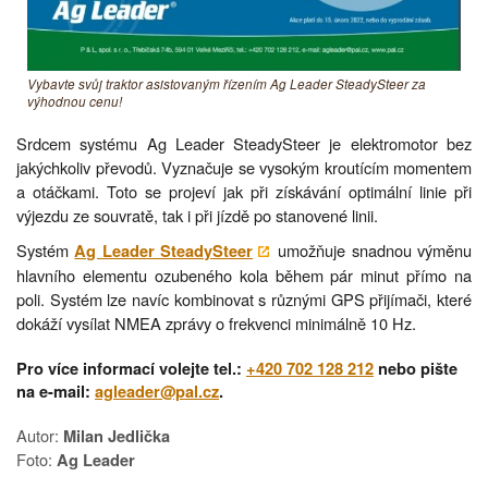
Vybavte svůj traktor asistovaným řízením Ag Leader SteadySteer za
výhodnou cenu!
Srdcem systému Ag Leader SteadySteer je elektromotor bez
jakýchkoliv převodů. Vyznačuje se vysokým kroutícím momentem
a otáčkami. Toto se projeví jak při získávání optimální linie při
výjezdu ze souvratě, tak i při jízdě po stanovené linii.
Systém
umožňuje snadnou výměnu
Ag Leader SteadySteer
hlavního elementu ozubeného kola během pár minut přímo na
poli. Systém lze navíc kombinovat s různými GPS přijímači, které
dokáží vysílat NMEA zprávy o frekvenci minimálně 10 Hz.
Pro více informací volejte tel.:
+420 702 128 212
nebo pište
na e-mail:
agleader@pal.cz
.
Autor:
Milan Jedlička
Foto:
Ag Leader