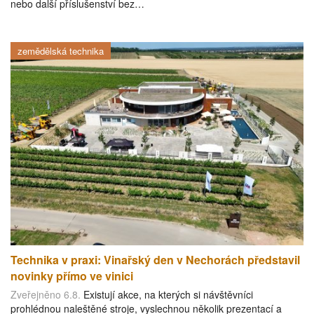
nebo další příslušenství bez…
zemědělská technika
Technika v praxi: Vinařský den v Nechorách představil
novinky přímo ve vinici
Zveřejněno 6.8.
Existují akce, na kterých si návštěvníci
prohlédnou naleštěné stroje, vyslechnou několik prezentací a