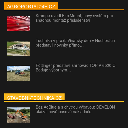
AGROPORTAL24H.CZ
Krampe uvedl FlexMount, nový systém pro
snadnou montáž příslušenství
Technika v praxi: Vinařský den v Nechorách
představil novinky přímo…
Pöttinger představil shrnovač TOP V 6520 C:
Boduje výborným…
STAVEBNI-TECHNIKA.CZ
Bez AdBlue a s chytrou výbavou: DEVELON
ukázal nové pásové nakladače