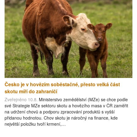
Česko je v hovězím soběstačné, přesto velká část
skotu míří do zahraničí
Zveřejněno 10.8.
Ministerstvo zemědělství (MZe) se chce podle
své Strategie MZe sektoru skotu a hovězího masa v ČR zaměřit
na udržení chovů a podporu zpracování produktů s vyšší
přidanou hodnotou. Chov skotu je náročný na finance, kde
největší položku tvoří krmení,…