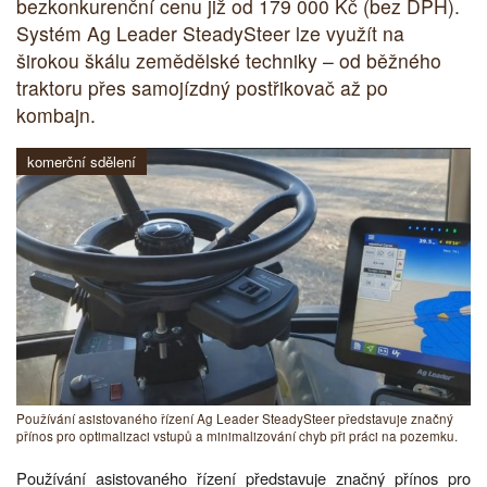
bezkonkurenční cenu již od 179 000 Kč (bez DPH).
Systém Ag Leader SteadySteer lze využít na
širokou škálu zemědělské techniky – od běžného
traktoru přes samojízdný postřikovač až po
kombajn.
komerční sdělení
Používání asistovaného řízení Ag Leader SteadySteer představuje značný
přínos pro optimalizaci vstupů a minimalizování chyb při práci na pozemku.
Používání asistovaného řízení představuje značný přínos pro