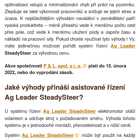
optimalizaci vstupů a minimalizování chyb při práci na pozemku.
Zlepšuje se také výkonnost pracovníků a snižuje se jejich stres a
únava. K nejdůležitějším výhodám navádění v zemědělství patří
vysoká produktivita – méně přesahů vede k menšímu počtu cest
přes pole, což vede k menšímu utužení půdy a úspoře času a
nákladů na pracovní síly. Pokud chcete využívat tyto výhody i Vy,
máte jedinečnou možnost pořídit systém řízení
Ag Leader
za výhodnou cenu.
SteadySteer
Akce společnosti
P & L, spol. s r. o.
platí do 15. února
2022, nebo do vyprodání zásob.
Jaké výhody přináší asistované řízení
Ag Leader SteadySteer?
U systému řízení
elektromotor otáčí
Ag Leader SteadySteer
volantem a udržuje stroj v požadovaném směru. Výhoda tohoto
systému je v jednoduché montáži, přenositelnosti a v nižší ceně.
Systém
může být použit na každý
Ag Leader SteadySteer