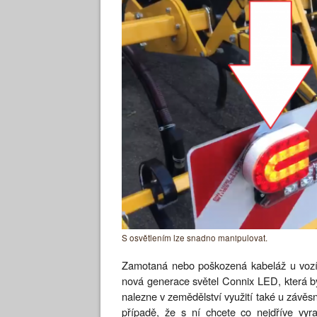
S osvětlením lze snadno manipulovat.
Zamotaná nebo poškozená kabeláž u vozíků
nová generace světel Connix LED, která by
nalezne v zemědělství využití také u závěs
případě, že s ní chcete co nejdříve vyraz