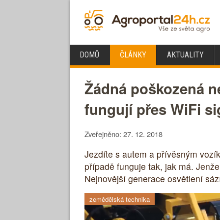
DOMŮ
ČLÁNKY
AKTUALITY
Žádná poškozená ne
fungují přes WiFi si
Zveřejněno: 27. 12. 2018
Jezdíte s autem a přívěsným vozík
případě funguje tak, jak má. Jenž
Nejnovější generace osvětlení sáz
zemědělská technika