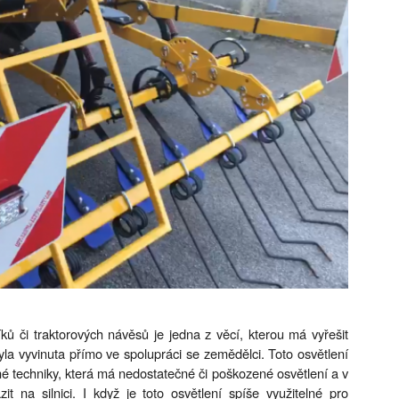
 či traktorových návěsů je jedna z věcí, kterou má vyřešit
la vyvinuta přímo ve spolupráci se zemědělci. Toto osvětlení
né techniky, která má nedostatečné či poškozené osvětlení a v
it na silnici. I když je toto osvětlení spíše využitelné pro