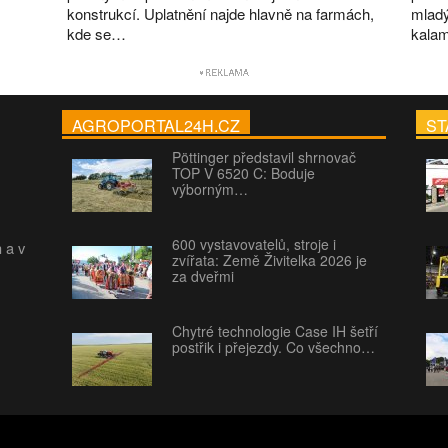
konstrukcí. Uplatnění najde hlavně na farmách,
mladý
kde se…
kalam
AGROPORTAL24H.CZ
ST
Pöttinger představil shrnovač
TOP V 6520 C: Boduje
výborným…
600 vystavovatelů, stroje i
h a v
zvířata: Země Živitelka 2026 je
za dveřmi
Chytré technologie Case IH šetří
postřik i přejezdy. Co všechno…