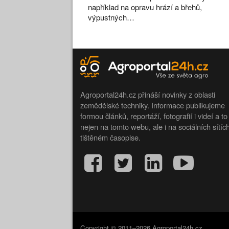
například na opravu hrází a břehů,
výpustných…
Agroportal24h.cz přináší novinky z oblasti
zemědělské techniky. Informace publikujeme
formou článků, reportáží, fotografií i videí a to
nejen na tomto webu, ale i na sociálních sítíc
tištěném časopise.
Copyright © 2011–2026 Agroportal24h.cz