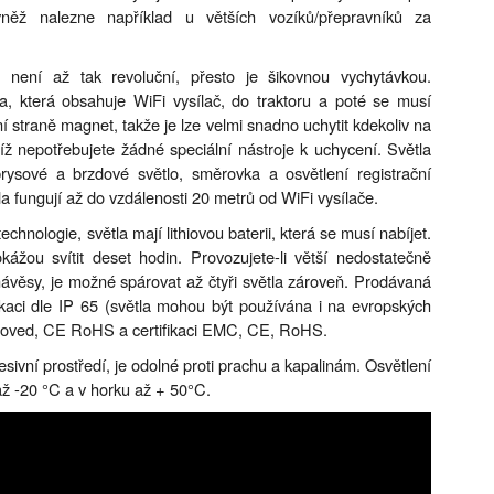
vněž nalezne například u větších vozíků/přepravníků za
 není až tak revoluční, přesto je šikovnou vychytávkou.
, která obsahuje WiFi vysílač, do traktoru a poté se musí
ní straně magnet, takže je lze velmi snadno uchytit kdekoliv na
díž nepotřebujete žádné speciální nástroje k uchycení. Světla
rysové a brzdové světlo, směrovka a osvětlení registrační
a fungují až do vzdálenosti 20 metrů od WiFi vysílače.
chnologie, světla mají lithiovou baterii, která se musí nabíjet.
okážou svítit deset hodin. Provozujete-li větší nedostatečně
návěsy, je možné spárovat až čtyři světla zároveň. Prodávaná
ikaci dle IP 65 (světla mohou být používána i na evropských
proved, CE RoHS a certifikaci EMC, CE, RoHS.
esivní prostředí, je odolné proti prachu a kapalinám. Osvětlení
ž -20 °C a v horku až + 50°C.