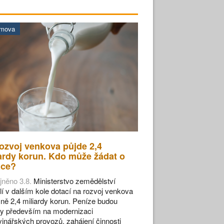
omova
ozvoj venkova půjde 2,4
ardy korun. Kdo může žádat o
ace?
jněno 3.8.
Ministerstvo zemědělství
lí v dalším kole dotací na rozvoj venkova
ižně 2,4 miliardy korun. Peníze budou
y především na modernizaci
vinářských provozů, zahájení činnosti