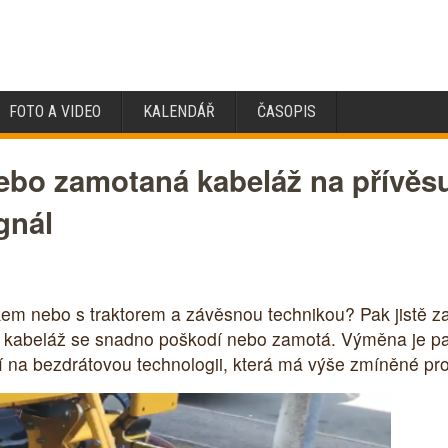
FOTO A VIDEO
KALENDÁŘ
ČASOPIS
bo zamotaná kabeláž na přívěsu.
gnál
em nebo s traktorem a závěsnou technikou? Pak jistě za
e kabeláž se snadno poškodí nebo zamotá. Výměna je pak
í na bezdrátovou technologii, která má výše zmíněné pro