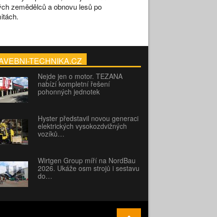
ch zemědělců a obnovu lesů po
itách.
AVEBNI-TECHNIKA.CZ
Nejde jen o motor. TEZANA
nabízí kompletní řešení
pohonných jednotek
Hyster představil novou generaci
elektrických vysokozdvižných
vozíků…
Wirtgen Group míří na NordBau
2026. Ukáže osm strojů i sestavu
do…