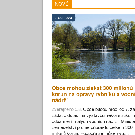
NOVÉ
z domova
Obce mohou získat 300 milionů
korun na opravy rybníků a vodn
nádrží
Zveřejněno 5.8.
Obce budou moci od 7. zá
žádat o dotaci na výstavbu, rekonstrukci 
odbahnění malých vodních nádrží. Ministe
zemědělství pro ně připravilo celkem 300
milionů korun. Podpora se může využít