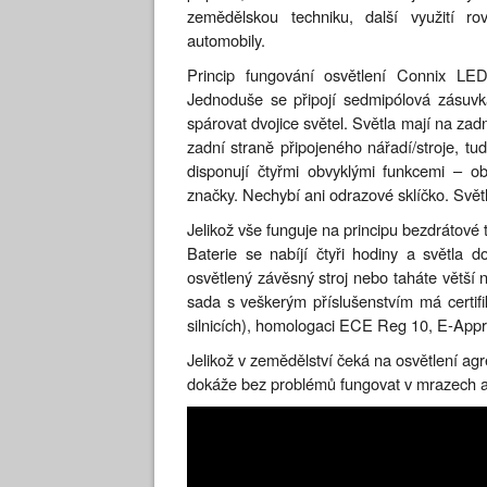
zemědělskou techniku, další využití ro
automobily.
Princip fungování osvětlení Connix LED
Jednoduše se připojí sedmipólová zásuvka
spárovat dvojice světel. Světla mají na zad
zadní straně připojeného nářadí/stroje, tu
disponují čtyřmi obvyklými funkcemi – ob
značky. Nechybí ani odrazové sklíčko. Světl
Jelikož vše funguje na principu bezdrátové te
Baterie se nabíjí čtyři hodiny a světla d
osvětlený závěsný stroj nebo taháte větší 
sada s veškerým příslušenstvím má certif
silnicích), homologaci ECE Reg 10, E-Ap
Jelikož v zemědělství čeká na osvětlení agr
dokáže bez problémů fungovat v mrazech a