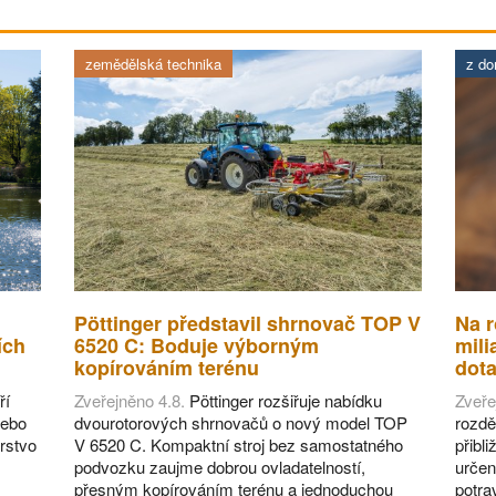
zemědělská technika
z d
Pöttinger představil shrnovač TOP V
Na r
ích
6520 C: Boduje výborným
mili
kopírováním terénu
dot
ří
Zveřejněno 4.8.
Pöttinger rozšiřuje nabídku
Zveře
nebo
dvourotorových shrnovačů o nový model TOP
rozdě
rstvo
V 6520 C. Kompaktní stroj bez samostatného
přibl
podvozku zaujme dobrou ovladatelností,
určen
přesným kopírováním terénu a jednoduchou
potra