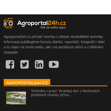
Agroportal24h.cz přináší novinky z oblasti zemědělské techniky.
Informace publikujeme formou článků, reportáží, fotografií i videí
a to nejen na tomto webu, ale i na sociálních sítích a v tištěném
časopise.
AGROPORTAL24H.CZ
Technika v praxi: Vinařský den v Nechorách
představil novinky přímo…