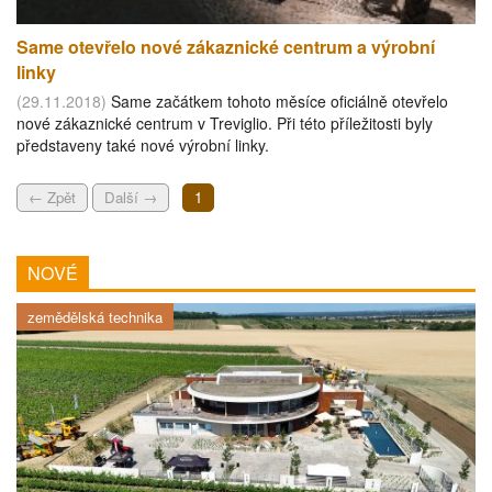
Same otevřelo nové zákaznické centrum a výrobní
linky
(29.11.2018)
Same začátkem tohoto měsíce oficiálně otevřelo
nové zákaznické centrum v Treviglio. Při této příležitosti byly
představeny také nové výrobní linky.
← Zpět
Další →
1
NOVÉ
zemědělská technika