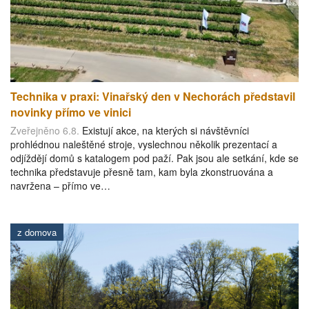
Technika v praxi: Vinařský den v Nechorách představil
novinky přímo ve vinici
Zveřejněno 6.8.
Existují akce, na kterých si návštěvníci
prohlédnou naleštěné stroje, vyslechnou několik prezentací a
odjíždějí domů s katalogem pod paží. Pak jsou ale setkání, kde se
technika představuje přesně tam, kam byla zkonstruována a
navržena – přímo ve…
z domova