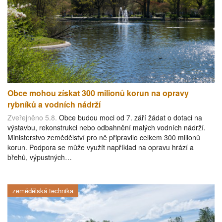
Obce mohou získat 300 milionů korun na opravy
rybníků a vodních nádrží
Zveřejněno 5.8.
Obce budou moci od 7. září žádat o dotaci na
výstavbu, rekonstrukci nebo odbahnění malých vodních nádrží.
Ministerstvo zemědělství pro ně připravilo celkem 300 milionů
korun. Podpora se může využít například na opravu hrází a
břehů, výpustných…
zemědělská technika