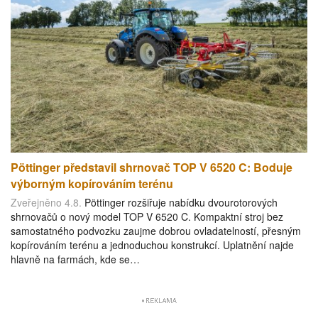
Pöttinger představil shrnovač TOP V 6520 C: Boduje
výborným kopírováním terénu
Zveřejněno 4.8.
Pöttinger rozšiřuje nabídku dvourotorových
shrnovačů o nový model TOP V 6520 C. Kompaktní stroj bez
samostatného podvozku zaujme dobrou ovladatelností, přesným
kopírováním terénu a jednoduchou konstrukcí. Uplatnění najde
hlavně na farmách, kde se…