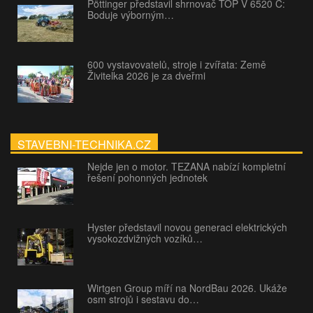
Pöttinger představil shrnovač TOP V 6520 C:
Boduje výborným…
600 vystavovatelů, stroje i zvířata: Země
Živitelka 2026 je za dveřmi
STAVEBNI-TECHNIKA.CZ
Nejde jen o motor. TEZANA nabízí kompletní
řešení pohonných jednotek
Hyster představil novou generaci elektrických
vysokozdvižných vozíků…
Wirtgen Group míří na NordBau 2026. Ukáže
osm strojů i sestavu do…