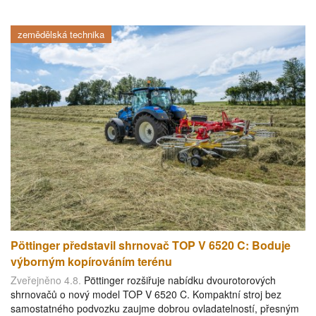
zemědělská technika
Pöttinger představil shrnovač TOP V 6520 C: Boduje
výborným kopírováním terénu
Zveřejněno 4.8.
Pöttinger rozšiřuje nabídku dvourotorových
shrnovačů o nový model TOP V 6520 C. Kompaktní stroj bez
samostatného podvozku zaujme dobrou ovladatelností, přesným