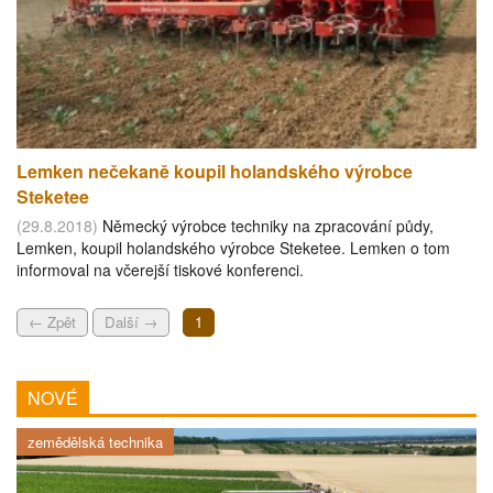
Lemken nečekaně koupil holandského výrobce
Steketee
(29.8.2018)
Německý výrobce techniky na zpracování půdy,
Lemken, koupil holandského výrobce Steketee. Lemken o tom
informoval na včerejší tiskové konferenci.
← Zpět
Další →
1
NOVÉ
zemědělská technika