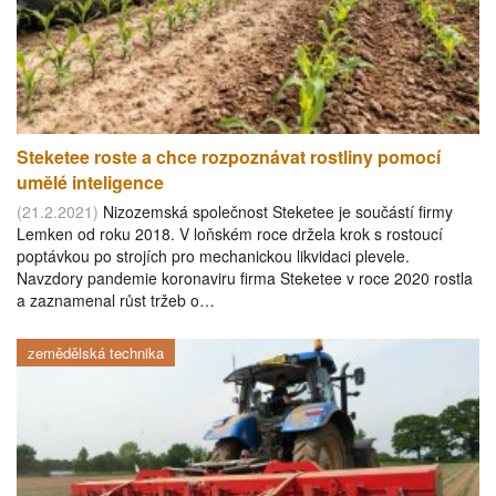
Steketee roste a chce rozpoznávat rostliny pomocí
umělé inteligence
(21.2.2021)
Nizozemská společnost Steketee je součástí firmy
Lemken od roku 2018. V loňském roce držela krok s rostoucí
poptávkou po strojích pro mechanickou likvidaci plevele.
Navzdory pandemie koronaviru firma Steketee v roce 2020 rostla
a zaznamenal růst tržeb o…
zemědělská technika