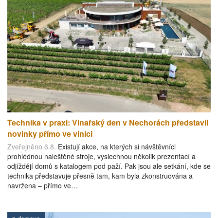
Technika v praxi: Vinařský den v Nechorách představil
novinky přímo ve vinici
Zveřejněno 6.8.
Existují akce, na kterých si návštěvníci
prohlédnou naleštěné stroje, vyslechnou několik prezentací a
odjíždějí domů s katalogem pod paží. Pak jsou ale setkání, kde se
technika představuje přesně tam, kam byla zkonstruována a
navržena – přímo ve…