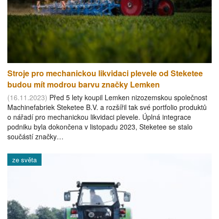
Stroje pro mechanickou likvidaci plevele od Steketee
budou mít modrou barvu značky Lemken
(16.11.2023)
Před 5 lety koupil Lemken nizozemskou společnost
Machinefabriek Steketee B.V. a rozšířil tak své portfolio produktů
o nářadí pro mechanickou likvidaci plevele. Úplná integrace
podniku byla dokončena v listopadu 2023, Steketee se stalo
součástí značky…
ze světa