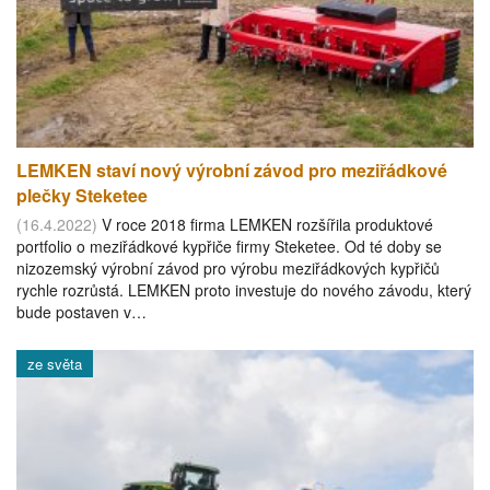
LEMKEN staví nový výrobní závod pro meziřádkové
plečky Steketee
(16.4.2022)
V roce 2018 firma LEMKEN rozšířila produktové
portfolio o meziřádkové kypřiče firmy Steketee. Od té doby se
nizozemský výrobní závod pro výrobu meziřádkových kypřičů
rychle rozrůstá. LEMKEN proto investuje do nového závodu, který
bude postaven v…
ze světa