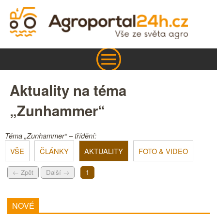
Aktuality na téma
„Zunhammer“
Téma „Zunhammer“ – třídění:
VŠE
ČLÁNKY
AKTUALITY
FOTO & VIDEO
← Zpět
Další →
1
NOVÉ