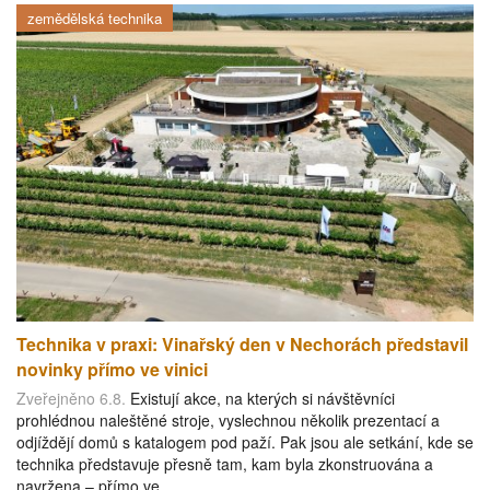
zemědělská technika
Technika v praxi: Vinařský den v Nechorách představil
novinky přímo ve vinici
Zveřejněno 6.8.
Existují akce, na kterých si návštěvníci
prohlédnou naleštěné stroje, vyslechnou několik prezentací a
odjíždějí domů s katalogem pod paží. Pak jsou ale setkání, kde se
technika představuje přesně tam, kam byla zkonstruována a
navržena – přímo ve…