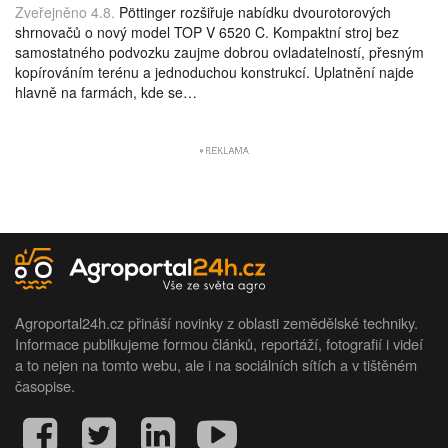
Zveřejněno 4.8.
Pöttinger rozšiřuje nabídku dvourotorových
shrnovačů o nový model TOP V 6520 C. Kompaktní stroj bez
samostatného podvozku zaujme dobrou ovladatelností, přesným
kopírováním terénu a jednoduchou konstrukcí. Uplatnění najde
hlavně na farmách, kde se…
Agroportal24h.cz přináší novinky z oblasti zemědělské techniky.
Informace publikujeme formou článků, reportáží, fotografií i videí
a to nejen na tomto webu, ale i na sociálních sítích a v tištěném
časopise.