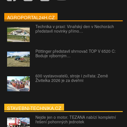
AGROPORTAL24H.CZ
Technika v praxi: Vinařský den v Nechorách
představil novinky přímo…
Pöttinger představil shrnovač TOP V 6520 C:
Boduje výborným…
600 vystavovatelů, stroje i zvířata: Země
Živitelka 2026 je za dveřmi
STAVEBNI-TECHNIKA.CZ
Nejde jen o motor. TEZANA nabízí kompletní
řešení pohonných jednotek