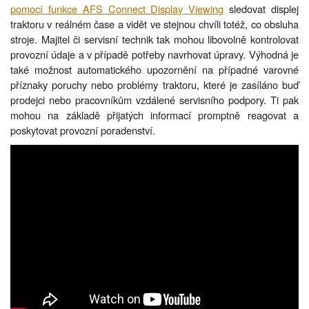
pomocí funkce AFS Connect Display Viewing
sledovat displej
traktoru v reálném čase a vidět ve stejnou chvíli totéž, co obsluha
stroje. Majitel či servisní technik tak mohou libovolně kontrolovat
provozní údaje a v případě potřeby navrhovat úpravy. Výhodná je
také možnost automatického upozornění na případné varovné
příznaky poruchy nebo problémy traktoru, které je zasíláno buď
prodejci nebo pracovníkům vzdálené servisního podpory. Ti pak
mohou na základě přijatých informací promptně reagovat a
poskytovat provozní poradenství.