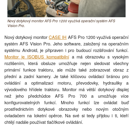
Nový dotykový monitor AFS Pro 1200 využívá operační systém AFS
Vision Pro.
Nový dotykový monitor
CASE IH
AFS Pro 1200 využívá operační
systém AFS Vision Pro. Jeho software, založený na operačním
systému Android, je připraven i pro budoucí rozšiřování funkcí.
Monitor je ISOBUS kompatibilní
a má obrazovku s vysokým
rozlišením, která obsluze umožňuje nejen sledovat všechny
primární funkce traktoru, ale může také zobrazovat obraz z
přední a zadní kamery. Je také klíčovou ovládací bránou pro
ovládání a optimalizaci motoru, převodovky, hydrauliky a
vývodového hřídele traktoru. Monitor má větší dotykový displej
než jeho předchůdce AFS Pro 700 a umožňuje více
konfigurovatelných funkcí. Mnoho funkcí lze ovládat buď
prostřednictvím dotykové obrazovky nebo novým otočným
ovladačem na loketní opěrce. Na své si tedy přijdou i ti, kteří
chtějí nadále používat tlačítkové ovládání.