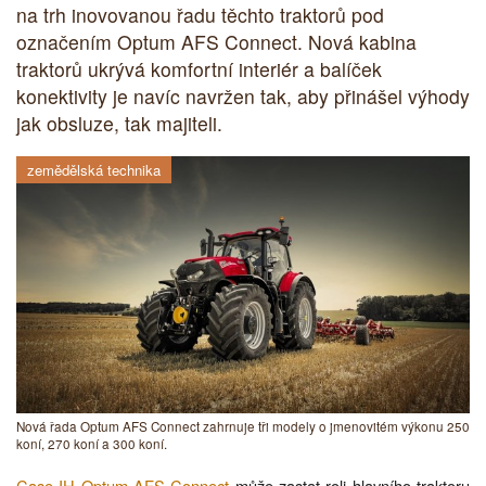
na trh inovovanou řadu těchto traktorů pod
označením Optum AFS Connect. Nová kabina
traktorů ukrývá komfortní interiér a balíček
konektivity je navíc navržen tak, aby přinášel výhody
jak obsluze, tak majiteli.
zemědělská technika
Nová řada Optum AFS Connect zahrnuje tři modely o jmenovitém výkonu 250
koní, 270 koní a 300 koní.
Case IH Optum AFS Connect
může zastat roli hlavního traktoru