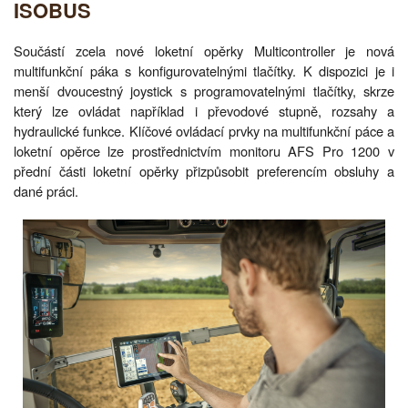
ISOBUS
Součástí zcela nové loketní opěrky Multicontroller je nová
multifunkční páka s konfigurovatelnými tlačítky. K dispozici je i
menší dvoucestný joystick s programovatelnými tlačítky, skrze
který lze ovládat například i převodové stupně, rozsahy a
hydraulické funkce. Klíčové ovládací prvky na multifunkční páce a
loketní opěrce lze prostřednictvím monitoru AFS Pro 1200 v
přední části loketní opěrky přizpůsobit preferencím obsluhy a
dané práci.