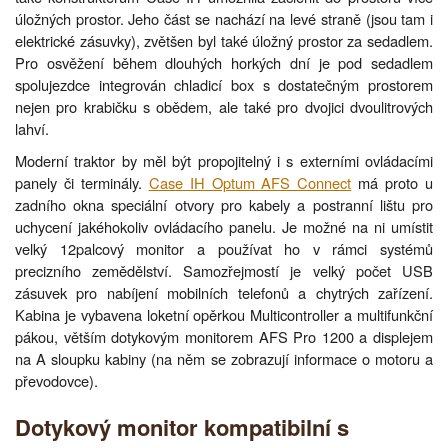
úložných prostor. Jeho část se nachází na levé straně (jsou tam i
elektrické zásuvky), zvětšen byl také úložný prostor za sedadlem.
Pro osvěžení během dlouhých horkých dní je pod sedadlem
spolujezdce integrován chladicí box s dostatečným prostorem
nejen pro krabičku s obědem, ale také pro dvojici dvoulitrových
lahví.
Moderní traktor by měl být propojitelný i s externími ovládacími
panely či terminály.
Case IH Optum AFS Connect
má proto u
zadního okna speciální otvory pro kabely a postranní lištu pro
uchycení jakéhokoliv ovládacího panelu. Je možné na ni umístit
velký 12palcový monitor a používat ho v rámci systémů
precizního zemědělství. Samozřejmostí je velký počet USB
zásuvek pro nabíjení mobilních telefonů a chytrých zařízení.
Kabina je vybavena loketní opěrkou Multicontroller a multifunkční
pákou, větším dotykovým monitorem AFS Pro 1200 a displejem
na A sloupku kabiny (na něm se zobrazují informace o motoru a
převodovce).
Dotykový monitor kompatibilní s