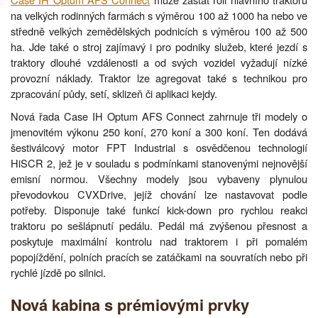
na velkých rodinných farmách s výměrou 100 až 1000 ha nebo ve
středně velkých zemědělských podnicích s výměrou 100 až 500
ha. Jde také o stroj zajímavý i pro podniky služeb, které jezdí s
traktory dlouhé vzdálenosti a od svých vozidel vyžadují nízké
provozní náklady. Traktor lze agregovat také s technikou pro
zpracování půdy, setí, sklizeň či aplikaci kejdy.
Nová řada Case IH Optum AFS Connect zahrnuje tři modely o
jmenovitém výkonu 250 koní, 270 koní a 300 koní. Ten dodává
šestiválcový motor FPT Industrial s osvědčenou technologií
HiSCR 2, jež je v souladu s podmínkami stanovenými nejnovější
emisní normou. Všechny modely jsou vybaveny plynulou
převodovkou CVXDrive, jejíž chování lze nastavovat podle
potřeby. Disponuje také funkcí kick-down pro rychlou reakci
traktoru po sešlápnutí pedálu. Pedál má zvýšenou přesnost a
poskytuje maximální kontrolu nad traktorem i při pomalém
popojíždění, polních pracích se zatáčkami na souvratích nebo při
rychlé jízdě po silnici.
Nová kabina s prémiovými prvky