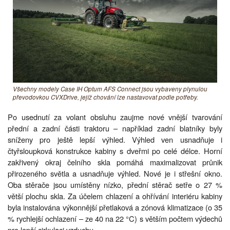
Všechny modely Case IH Optum AFS Connect jsou vybaveny plynulou
převodovkou CVXDrive, jejíž chování lze nastavovat podle potřeby.
Po usednutí za volant obsluhu zaujme nové vnější tvarování
přední a zadní části traktoru – například zadní blatníky byly
sníženy pro ještě lepší výhled. Výhled ven usnadňuje i
čtyřsloupková konstrukce kabiny s dveřmi po celé délce. Horní
zakřivený okraj čelního skla pomáhá maximalizovat průnik
přirozeného světla a usnadňuje výhled. Nové je i střešní okno.
Oba stěrače jsou umístěny nízko, přední stěrač setře o 27 %
větší plochu skla. Za účelem chlazení a ohřívání interiéru kabiny
byla instalována výkonnější přetlaková a zónová klimatizace (o 35
% rychlejší ochlazení – ze 40 na 22 °C) s větším počtem výdechů
pro lepší cirkulaci vzduchu.