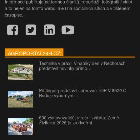
Informace publikujeme formou článků, reportáží, fotografií i videí
a to nejen na tomto webu, ale i na sociálních sítích a v tištěném
časopise.
AGROPORTAL24H.CZ
Technika v praxi: Vinařský den v Nechorách
představil novinky přímo…
Pöttinger představil shrnovač TOP V 6520 C:
Boduje výborným…
600 vystavovatelů, stroje i zvířata: Země
Živitelka 2026 je za dveřmi