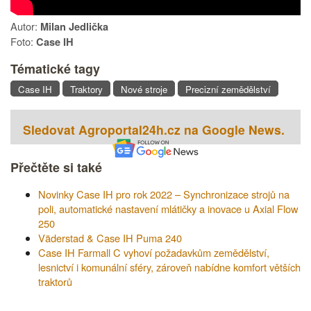
Autor:
Milan Jedlička
Foto:
Case IH
Tématické tagy
Case IH
Traktory
Nové stroje
Precizní zemědělství
Sledovat Agroportal24h.cz na Google News.
Přečtěte si také
Novinky Case IH pro rok 2022 – Synchronizace strojů na
poli, automatické nastavení mlátičky a inovace u Axial Flow
250
Väderstad & Case IH Puma 240
Case IH Farmall C vyhoví požadavkům zemědělství,
lesnictví i komunální sféry, zároveň nabídne komfort větších
traktorů