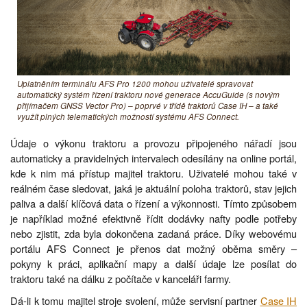
Uplatněním terminálu AFS Pro 1200 mohou uživatelé spravovat
automatický systém řízení traktoru nové generace AccuGuide (s novým
přijímačem GNSS Vector Pro) – poprvé v třídě traktorů Case IH – a také
využít plných telematických možností systému AFS Connect.
Údaje o výkonu traktoru a provozu připojeného nářadí jsou
automaticky a pravidelných intervalech odesílány na online portál,
kde k nim má přístup majitel traktoru. Uživatelé mohou také v
reálném čase sledovat, jaká je aktuální poloha traktorů, stav jejich
paliva a další klíčová data o řízení a výkonnosti. Tímto způsobem
je například možné efektivně řídit dodávky nafty podle potřeby
nebo zjistit, zda byla dokončena zadaná práce. Díky webovému
portálu AFS Connect je přenos dat možný oběma směry –
pokyny k práci, aplikační mapy a další údaje lze posílat do
traktoru také na dálku z počítače v kanceláři farmy.
Dá-li k tomu majitel stroje svolení, může servisní partner
Case IH