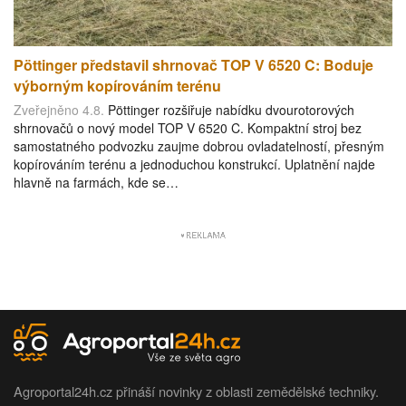
Pöttinger představil shrnovač TOP V 6520 C: Boduje
výborným kopírováním terénu
Zveřejněno 4.8.
Pöttinger rozšiřuje nabídku dvourotorových
shrnovačů o nový model TOP V 6520 C. Kompaktní stroj bez
samostatného podvozku zaujme dobrou ovladatelností, přesným
kopírováním terénu a jednoduchou konstrukcí. Uplatnění najde
hlavně na farmách, kde se…
Agroportal24h.cz přináší novinky z oblasti zemědělské techniky.