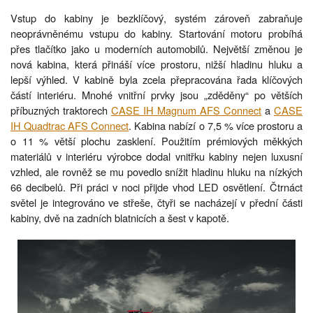
Vstup do kabiny je bezklíčový, systém zároveň zabraňuje
neoprávněnému vstupu do kabiny. Startování motoru probíhá
přes tlačítko jako u moderních automobilů. Největší změnou je
nová kabina, která přináší více prostoru, nižší hladinu hluku a
lepší výhled. V kabině byla zcela přepracována řada klíčových
částí interiéru. Mnohé vnitřní prvky jsou „zděděny“ po větších
příbuzných traktorech
CASE IH Magnum AFS Connect
a
CASE
IH Quadtrac AFS Connect
. Kabina nabízí o 7,5 % více prostoru a
o 11 % větší plochu zasklení. Použitím prémiových měkkých
materiálů v interiéru výrobce dodal vnitřku kabiny nejen luxusní
vzhled, ale rovněž se mu povedlo snížit hladinu hluku na nízkých
66 decibelů. Při práci v noci přijde vhod LED osvětlení. Čtrnáct
světel je integrováno ve střeše, čtyři se nacházejí v přední části
kabiny, dvě na zadních blatnicích a šest v kapotě.