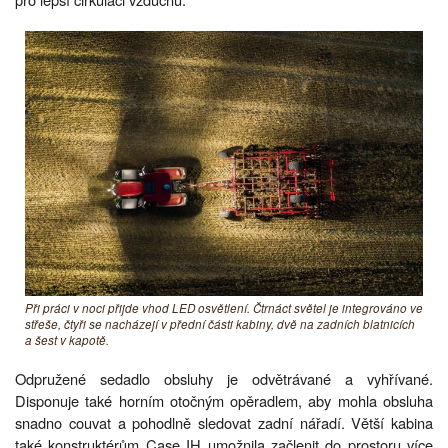
Při práci v noci přijde vhod LED osvětlení. Čtrnáct světel je integrováno ve
střeše, čtyři se nacházejí v přední části kabiny, dvě na zadních blatnicích
a šest v kapotě.
Odpružené sedadlo obsluhy je odvětrávané a vyhřívané.
Disponuje také horním otočným opěradlem, aby mohla obsluha
snadno couvat a pohodlně sledovat zadní nářadí. Větší kabina
také konstruktérům Case IH umožnila začlenit do prostoru více