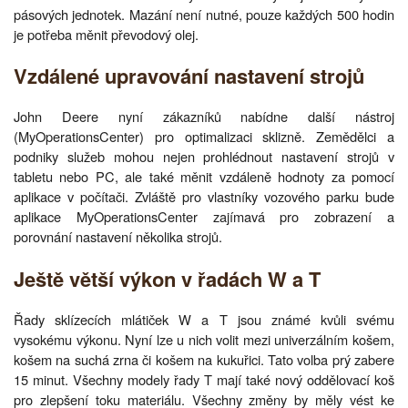
pásových jednotek. Mazání není nutné, pouze každých 500 hodin
je potřeba měnit převodový olej.
Vzdálené upravování nastavení strojů
John Deere nyní zákazníků nabídne další nástroj
(MyOperationsCenter) pro optimalizaci sklizně. Zemědělci a
podniky služeb mohou nejen prohlédnout nastavení strojů v
tabletu nebo PC, ale také měnit vzdáleně hodnoty za pomocí
aplikace v počítači. Zvláště pro vlastníky vozového parku bude
aplikace MyOperationsCenter zajímavá pro zobrazení a
porovnání nastavení několika strojů.
Ještě větší výkon v řadách W a T
Řady sklízecích mlátiček W a T jsou známé kvůli svému
vysokému výkonu. Nyní lze u nich volit mezi univerzálním košem,
košem na suchá zrna či košem na kukuřici. Tato volba prý zabere
15 minut. Všechny modely řady T mají také nový oddělovací koš
pro zlepšení toku materiálu. Všechny změny by měly vést ke