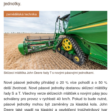
jednotky.
zemědělská technika
Sklízecí mlátička John Deere řady T s novými pásovými jednotkami.
Nové pásové jednotky přinášejí o 20 % více pohodlí a o 50 %
delší životnost. Nové pásové jednotky dostanou sklízecí mlátičky
řady S a T. Všechny verze sklízecích mlátiček s novými pásy jsou
schváleny pro provoz v rychlosti 40 km/h. Pokud to bude nutné,
pásové jednotky mohou být zaměněny za klasická kola. John
Deere také vsadil na klasický a osvědčený trojúhelníkový tvar