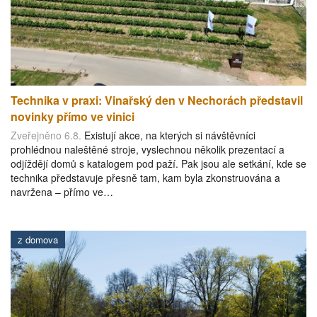
Technika v praxi: Vinařský den v Nechorách představil
novinky přímo ve vinici
Zveřejněno 6.8.
Existují akce, na kterých si návštěvníci
prohlédnou naleštěné stroje, vyslechnou několik prezentací a
odjíždějí domů s katalogem pod paží. Pak jsou ale setkání, kde se
technika představuje přesně tam, kam byla zkonstruována a
navržena – přímo ve…
z domova