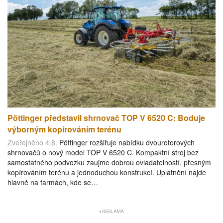
Pöttinger představil shrnovač TOP V 6520 C: Boduje
výborným kopírováním terénu
Zveřejněno 4.8.
Pöttinger rozšiřuje nabídku dvourotorových
shrnovačů o nový model TOP V 6520 C. Kompaktní stroj bez
samostatného podvozku zaujme dobrou ovladatelností, přesným
kopírováním terénu a jednoduchou konstrukcí. Uplatnění najde
hlavně na farmách, kde se…