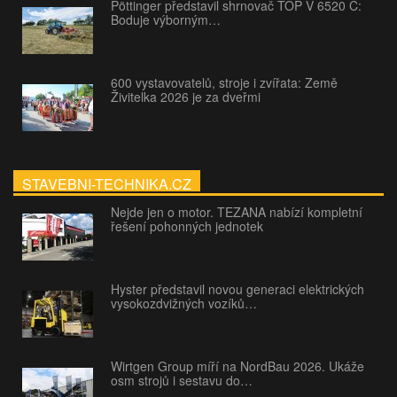
Pöttinger představil shrnovač TOP V 6520 C:
Boduje výborným…
600 vystavovatelů, stroje i zvířata: Země
Živitelka 2026 je za dveřmi
STAVEBNI-TECHNIKA.CZ
Nejde jen o motor. TEZANA nabízí kompletní
řešení pohonných jednotek
Hyster představil novou generaci elektrických
vysokozdvižných vozíků…
Wirtgen Group míří na NordBau 2026. Ukáže
osm strojů i sestavu do…