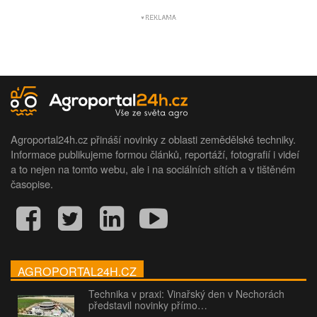
Agroportal24h.cz přináší novinky z oblasti zemědělské techniky.
Informace publikujeme formou článků, reportáží, fotografií i videí
a to nejen na tomto webu, ale i na sociálních sítích a v tištěném
časopise.
AGROPORTAL24H.CZ
Technika v praxi: Vinařský den v Nechorách
představil novinky přímo…