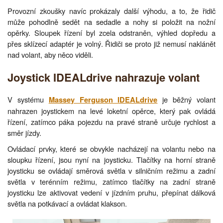
Provozní zkoušky navíc prokázaly další výhodu, a to, že řidič
může pohodlně sedět na sedadle a nohy si položit na nožní
opěrky. Sloupek řízení byl zcela odstraněn, výhled dopředu a
přes sklízecí adaptér je volný. Řidiči se proto již nemusí naklánět
nad volant, aby něco viděli.
Joystick IDEALdrive nahrazuje volant
V systému
je běžný volant
Massey Ferguson IDEALdrive
nahrazen joystickem na levé loketní opěrce, který pak ovládá
řízení, zatímco páka pojezdu na pravé straně určuje rychlost a
směr jízdy.
Ovládací prvky, které se obvykle nacházejí na volantu nebo na
sloupku řízení, jsou nyní na joysticku. Tlačítky na horní straně
joysticku se ovládají směrová světla v silničním režimu a zadní
světla v terénním režimu, zatímco tlačítky na zadní straně
joysticku lze aktivovat vedení v jízdním pruhu, přepínat dálková
světla na potkávací a ovládat klakson.