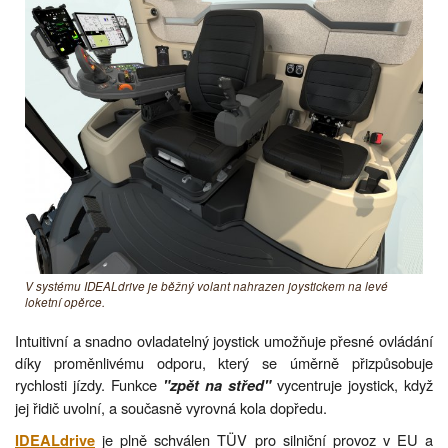
V systému IDEALdrive je běžný volant nahrazen joystickem na levé
loketní opěrce.
Intuitivní a snadno ovladatelný joystick umožňuje přesné ovládání
díky proměnlivému odporu, který se úměrně přizpůsobuje
rychlosti jízdy. Funkce
vycentruje joystick, když
"zpět na střed"
jej řidič uvolní, a současně vyrovná kola dopředu.
je plně schválen TÜV pro silniční provoz v EU a
IDEALdrive