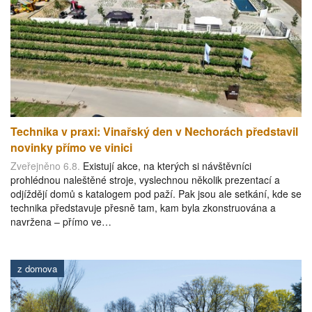
Technika v praxi: Vinařský den v Nechorách představil
novinky přímo ve vinici
Zveřejněno 6.8.
Existují akce, na kterých si návštěvníci
prohlédnou naleštěné stroje, vyslechnou několik prezentací a
odjíždějí domů s katalogem pod paží. Pak jsou ale setkání, kde se
technika představuje přesně tam, kam byla zkonstruována a
navržena – přímo ve…
z domova