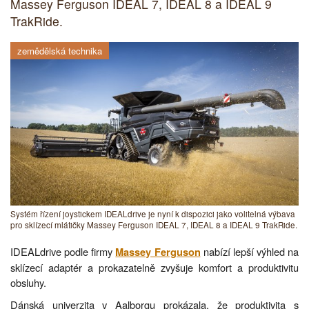
Massey Ferguson IDEAL 7, IDEAL 8 a IDEAL 9
TrakRide.
zemědělská technika
Systém řízení joystickem IDEALdrive je nyní k dispozici jako volitelná výbava
pro sklízecí mlátičky Massey Ferguson IDEAL 7, IDEAL 8 a IDEAL 9 TrakRide.
IDEALdrive podle firmy
nabízí lepší výhled na
Massey Ferguson
sklízecí adaptér a prokazatelně zvyšuje komfort a produktivitu
obsluhy.
Dánská univerzita v Aalborgu prokázala, že produktivita s