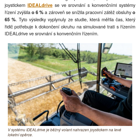
joystickem
se ve srovnání s konvenčními systémy
IDEALdrive
řízení zvýšila
a zároveň se snížila pracovní zátěž obsluhy
o 6 %
o
. Tyto výsledky vyplynuly ze studie, která měřila čas, který
65 %
řidič potřebuje k dokončení okruhu na simulované trati s řízením
IDEALdrive ve srovnání s konvenčním řízením.
V systému IDEALdrive je běžný volant nahrazen joystickem na levé
loketní opěrce.