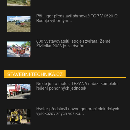
Pöttinger představil shrnovač TOP V 6520 C:
Boduje výborným…
600 vystavovatelů, stroje i zvířata: Země
Živitelka 2026 je za dveřmi
STAVEBNI-TECHNIKA.CZ
Nejde jen o motor. TEZANA nabízí kompletní
řešení pohonných jednotek
Hyster představil novou generaci elektrických
vysokozdvižných vozíků…