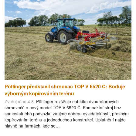
Pöttinger představil shrnovač TOP V 6520 C: Boduje
výborným kopírováním terénu
Zveřejněno 4.8.
Pöttinger rozšiřuje nabídku dvourotorových
shrnovačů o nový model TOP V 6520 C. Kompaktní stroj bez
samostatného podvozku zaujme dobrou ovladatelností, přesným
kopírováním terénu a jednoduchou konstrukcí. Uplatnění najde
hlavně na farmách, kde se…