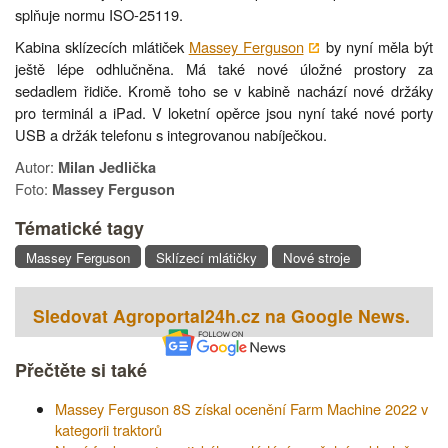
splňuje normu ISO-25119.
Kabina sklízecích mlátiček
Massey Ferguson
by nyní měla být
ještě lépe odhlučněna. Má také nové úložné prostory za
sedadlem řidiče. Kromě toho se v kabině nachází nové držáky
pro terminál a iPad. V loketní opěrce jsou nyní také nové porty
USB a držák telefonu s integrovanou nabíječkou.
Autor:
Milan Jedlička
Foto:
Massey Ferguson
Tématické tagy
Massey Ferguson
Sklízecí mlátičky
Nové stroje
Sledovat Agroportal24h.cz na Google News.
Přečtěte si také
Massey Ferguson 8S získal ocenění Farm Machine 2022 v
kategorii traktorů