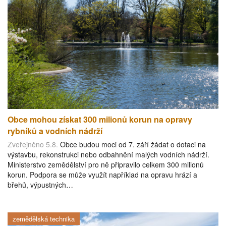
Obce mohou získat 300 milionů korun na opravy
rybníků a vodních nádrží
Zveřejněno 5.8.
Obce budou moci od 7. září žádat o dotaci na
výstavbu, rekonstrukci nebo odbahnění malých vodních nádrží.
Ministerstvo zemědělství pro ně připravilo celkem 300 milionů
korun. Podpora se může využít například na opravu hrází a
břehů, výpustných…
zemědělská technika