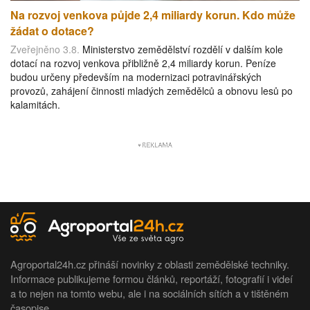
Na rozvoj venkova půjde 2,4 miliardy korun. Kdo může
žádat o dotace?
Zveřejněno 3.8.
Ministerstvo zemědělství rozdělí v dalším kole
dotací na rozvoj venkova přibližně 2,4 miliardy korun. Peníze
budou určeny především na modernizaci potravinářských
provozů, zahájení činnosti mladých zemědělců a obnovu lesů po
kalamitách.
Agroportal24h.cz přináší novinky z oblasti zemědělské techniky.
Informace publikujeme formou článků, reportáží, fotografií i videí
a to nejen na tomto webu, ale i na sociálních sítích a v tištěném
časopise.