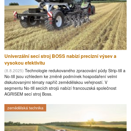
Univerzální secí stroj BOSS nabízí precizní výsev a
vysokou efektivitu
(8.8.2025)
Technologie redukovaného zpracování půdy Strip-till a
No-till jsou vzhledem ke změně podmínek hospodaření velmi
diskutovanými tématy napříč zemědělskou veřejností. V
segmentu No-till secích strojů nabízí francouzská společnost
AGRISEM secí stroj Boss.
zemědělská technika