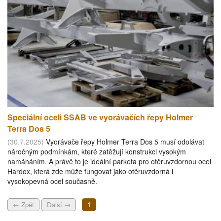
Speciální oceli SSAB ve vyorávačích řepy Holmer
Terra Dos 5
(30.7.2025)
Vyorávače řepy Holmer Terra Dos 5 musí odolávat
náročným podmínkám, které zatěžují konstrukci vysokým
namáháním. A právě to je ideální parketa pro otěruvzdornou ocel
Hardox, která zde může fungovat jako otěruvzdorná i
vysokopevná ocel současně.
← Zpět
Další →
1