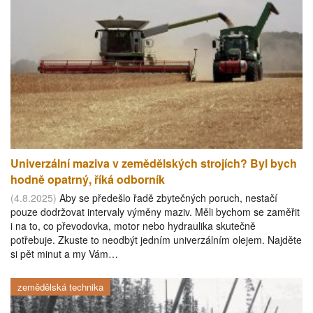
Univerzální maziva v zemědělských strojích? Byl bych
hodně opatrný, říká odborník
(4.8.2025)
Aby se předešlo řadě zbytečných poruch, nestačí
pouze dodržovat intervaly výměny maziv. Měli bychom se zaměřit
i na to, co převodovka, motor nebo hydraulika skutečně
potřebuje. Zkuste to neodbýt jedním univerzálním olejem. Najděte
si pět minut a my Vám…
zemědělská technika