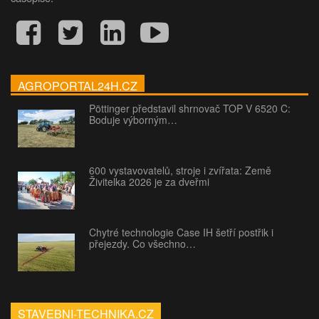
AGROPORTAL24H.CZ
Pöttinger představil shrnovač TOP V 6520 C:
Boduje výborným…
600 vystavovatelů, stroje i zvířata: Země
Živitelka 2026 je za dveřmi
Chytré technologie Case IH šetří postřik i
přejezdy. Co všechno…
STAVEBNI-TECHNIKA.CZ