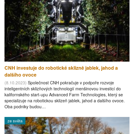
CNH investuje do robotické sklizně jablek, jahod a
dalšího ovoce
(8.10.2023)
Společnost CNH pokračuje v podpoře rozvoje
inteligentních sklizňových technologií menšinovou investicí do
kalifornského start-upu Advanced Farm Technologies, který se
specializuje na robotickou sklizeň jablek, jahod a dalšího ovoce.
Oba podniky budou…
ze světa