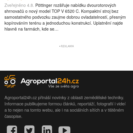
Zveřejněno 4.8.
Pöttinger rozšiřuje nabídku dvourotorových
shrnovačů o nový model TOP V 6520 C. Kompaktní stroj bez
samostatného podvozku zaujme dobrou ovladatelností, přesným
kopírováním terénu a jednoduchou konstrukcí. Uplatnění najde
hlavně na farmách, kde se…
Agroportal24h.cz přináší novinky z oblasti zemědělské techniky.
Informace publikujeme formou článků, reportáží, fotografií i videí
a to nejen na tomto webu, ale i na sociálních sítích a v tištěném
časopise.