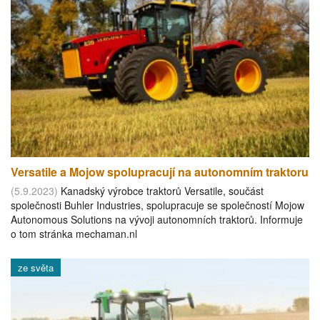
Versatile a Mojow spolupracují na autonomním traktoru
(5.9.2023)
Kanadský výrobce traktorů Versatile, součást
společnosti Buhler Industries, spolupracuje se společností Mojow
Autonomous Solutions na vývoji autonomních traktorů. Informuje
o tom stránka mechaman.nl
ze světa