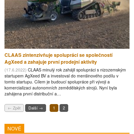
CLAAS zintenzivňuje spolupráci se společností
AgXeed a zahajuje první prodejní aktivity
(17.6.2022)
CLAAS minulý rok zahájil spolupráci s nizozemským
startupem AgXeed BV a investoval do menšinového podílu v
tomto startupu. Cílem je budoucí spolupráce při vývoji a
komercializaci autonomních zemědělských strojů. Nyní byla
zahájena první distribuční a…
← Zpět
Další →
1
2
NOVÉ