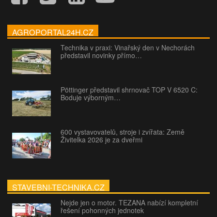
AGROPORTAL24H.CZ
Technika v praxi: Vinařský den v Nechorách
představil novinky přímo…
Pöttinger představil shrnovač TOP V 6520 C:
Boduje výborným…
600 vystavovatelů, stroje i zvířata: Země
Živitelka 2026 je za dveřmi
STAVEBNI-TECHNIKA.CZ
Nejde jen o motor. TEZANA nabízí kompletní
řešení pohonných jednotek