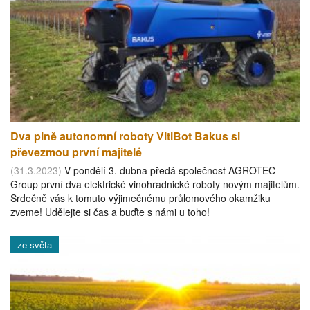
Dva plně autonomní roboty VitiBot Bakus si
převezmou první majitelé
(31.3.2023)
V pondělí 3. dubna předá společnost AGROTEC
Group první dva elektrické vinohradnické roboty novým majitelům.
Srdečně vás k tomuto výjimečnému průlomového okamžiku
zveme! Udělejte si čas a buďte s námi u toho!
ze světa