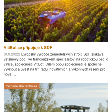
VitiBot se připojuje k SDF
(8.8.2022)
Evropský výrobce zemědělských strojů SDF získává
většinový podíl ve francouzském specialistovi na robotickou péči o
vinice, společnosti VitiBot. Cílem obou společností je společně
vyvinout a uvést na trh řadu inovativních a výkonných řešení pro
nové,…
zemědělská technika