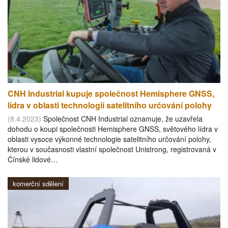
CNH Industrial kupuje společnost Hemisphere GNSS,
lídra v oblasti technologií satelitního určování polohy
(8.4.2023)
Společnost CNH Industrial oznamuje, že uzavřela
dohodu o koupi společnosti Hemisphere GNSS, světového lídra v
oblasti vysoce výkonné technologie satelitního určování polohy,
kterou v současnosti vlastní společnost Unistrong, registrovaná v
Čínské lidové…
komerční sdělení