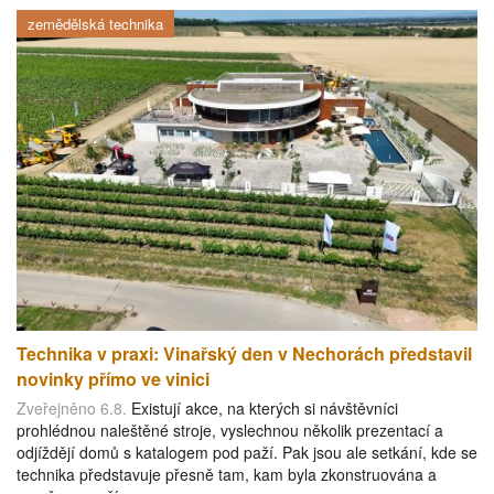
zemědělská technika
Technika v praxi: Vinařský den v Nechorách představil
novinky přímo ve vinici
Zveřejněno 6.8.
Existují akce, na kterých si návštěvníci
prohlédnou naleštěné stroje, vyslechnou několik prezentací a
odjíždějí domů s katalogem pod paží. Pak jsou ale setkání, kde se
technika představuje přesně tam, kam byla zkonstruována a