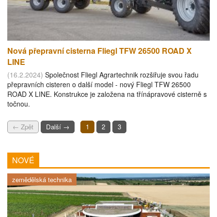
Nová přepravní cisterna Fliegl TFW 26500 ROAD X
LINE
(16.2.2024)
Společnost Fliegl Agrartechnik rozšiřuje svou řadu
přepravních cisteren o další model - nový Fliegl TFW 26500
ROAD X LINE. Konstrukce je založena na třínápravové cisterně s
točnou.
← Zpět
Další →
1
2
3
NOVÉ
zemědělská technika