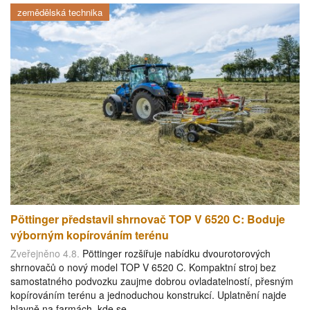
zemědělská technika
Pöttinger představil shrnovač TOP V 6520 C: Boduje
výborným kopírováním terénu
Zveřejněno 4.8.
Pöttinger rozšiřuje nabídku dvourotorových
shrnovačů o nový model TOP V 6520 C. Kompaktní stroj bez
samostatného podvozku zaujme dobrou ovladatelností, přesným
kopírováním terénu a jednoduchou konstrukcí. Uplatnění najde
hlavně na farmách, kde se…