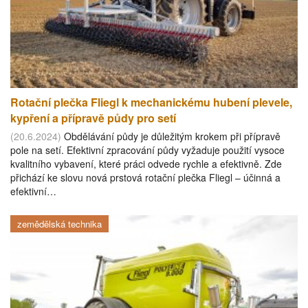
Rotační plečka Fliegl k mechanickému hubení plevele,
kypření a přípravě půdy pro setí
(20.6.2024)
Obdělávání půdy je důležitým krokem při přípravě
pole na setí. Efektivní zpracování půdy vyžaduje použití vysoce
kvalitního vybavení, které práci odvede rychle a efektivně. Zde
přichází ke slovu nová prstová rotační plečka Fliegl – účinná a
efektivní…
zemědělská technika