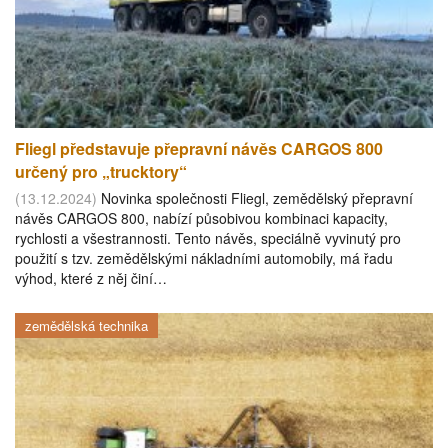
Fliegl představuje přepravní návěs CARGOS 800
určený pro „trucktory“
(13.12.2024)
Novinka společnosti Fliegl, zemědělský přepravní
návěs CARGOS 800, nabízí působivou kombinaci kapacity,
rychlosti a všestrannosti. Tento návěs, speciálně vyvinutý pro
použití s tzv. zemědělskými nákladními automobily, má řadu
výhod, které z něj činí…
zemědělská technika