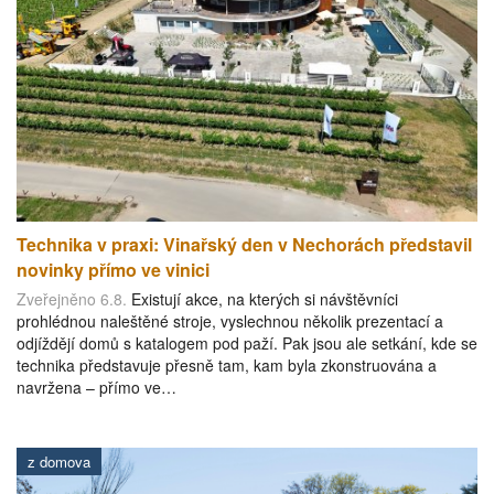
Technika v praxi: Vinařský den v Nechorách představil
novinky přímo ve vinici
Zveřejněno 6.8.
Existují akce, na kterých si návštěvníci
prohlédnou naleštěné stroje, vyslechnou několik prezentací a
odjíždějí domů s katalogem pod paží. Pak jsou ale setkání, kde se
technika představuje přesně tam, kam byla zkonstruována a
navržena – přímo ve…
z domova