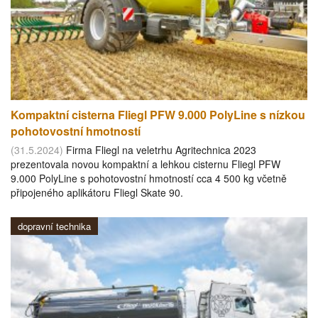
Kompaktní cisterna Fliegl PFW 9.000 PolyLine s nízkou
pohotovostní hmotností
(31.5.2024)
Firma Fliegl na veletrhu Agritechnica 2023
prezentovala novou kompaktní a lehkou cisternu Fliegl PFW
9.000 PolyLine s pohotovostní hmotností cca 4 500 kg včetně
připojeného aplikátoru Fliegl Skate 90.
dopravní technika