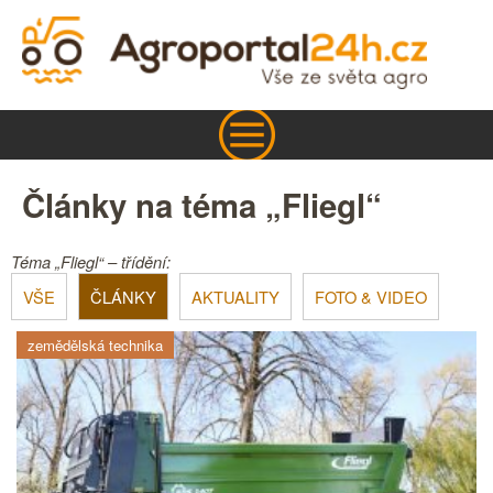
Články na téma „Fliegl“
Téma „Fliegl“ – třídění:
VŠE
ČLÁNKY
AKTUALITY
FOTO & VIDEO
zemědělská technika