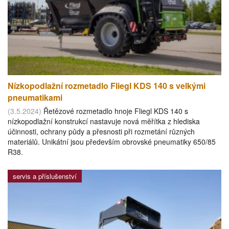
Nízkopodlažní rozmetadlo Fliegl KDS 140 s velkými
pneumatikami
(3.5.2024)
Řetězové rozmetadlo hnoje Fliegl KDS 140 s
nízkopodlažní konstrukcí nastavuje nová měřítka z hlediska
účinnosti, ochrany půdy a přesnosti při rozmetání různých
materiálů. Unikátní jsou především obrovské pneumatiky 650/85
R38.
servis a příslušenství