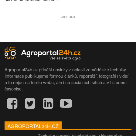
Agroportal24h.cz přináší novinky z oblasti zemědělské techniky.
Informace publikujeme formou článků, reportáží, fotografií i videí
a to nejen na tomto webu, ale i na sociálních sítích a v tištěném
časopise.
AGROPORTAL24H.CZ
Technika v praxi: Vinařský den v Nechorách