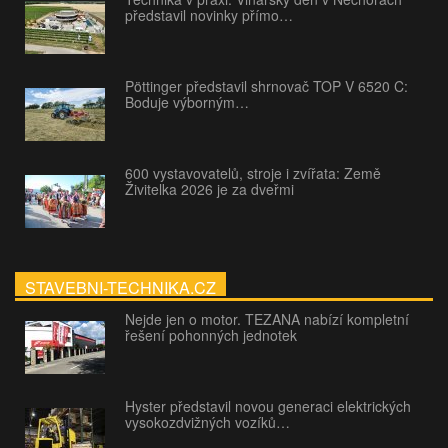
představil novinky přímo…
Pöttinger představil shrnovač TOP V 6520 C:
Boduje výborným…
600 vystavovatelů, stroje i zvířata: Země
Živitelka 2026 je za dveřmi
STAVEBNI-TECHNIKA.CZ
Nejde jen o motor. TEZANA nabízí kompletní
řešení pohonných jednotek
Hyster představil novou generaci elektrických
vysokozdvižných vozíků…