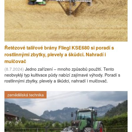
Řetězové talířové brány Fliegl KSE680 si poradí s
rostlinnými zbytky, plevely a škůdci. Nahradí i
mulčovač
(8.7.2024)
Jedno zařízení – mnoho způsobů použití. Tento
neobvyklý typ kultivace půdy nabízí zajímavé výhody. Poradí s
rostlinnými zbytky, plevely a škůdci, nahradí i mulčovač.
zemědělská technika