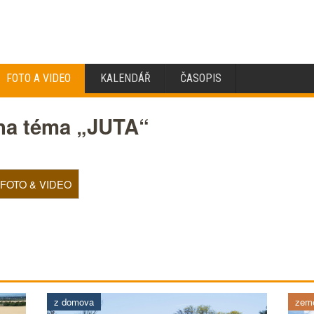
FOTO A VIDEO
KALENDÁŘ
ČASOPIS
 na téma „JUTA“
FOTO & VIDEO
z domova
země