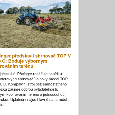
inger představil shrnovač TOP V
0 C: Boduje výborným
rováním terénu
jněno 4.8.
Pöttinger rozšiřuje nabídku
otorových shrnovačů o nový model TOP
0 C. Kompaktní stroj bez samostatného
zku zaujme dobrou ovladatelností,
ým kopírováním terénu a jednoduchou
rukcí. Uplatnění najde hlavně na farmách,
se…