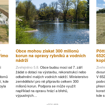
v
Obce mohou získat 300 milionů
Pött
římo
korun na opravy rybníků a vodních
652
nádrží
kopí
i
Zveřejněno 5.8.
Obce budou moci od 7. září
Zveře
žádat o dotaci na výstavbu, rekonstrukci nebo
dvour
 domů
odbahnění malých vodních nádrží. Ministerstvo
V 652
í, kde
zemědělství pro ně připravilo celkem 300
podvo
byla
milionů korun. Podpora se může využít
přesn
například na opravu hrází a břehů,
konst
výpustných…
kde 