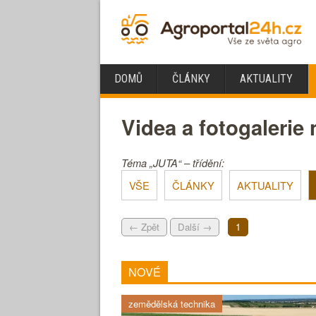
DOMŮ
ČLÁNKY
AKTUALITY
Videa a fotogalerie
Téma „JUTA“ – třídění:
VŠE
ČLÁNKY
AKTUALITY
← Zpět
Další →
1
NOVÉ
zemědělská technika