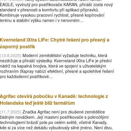
EAGLE, vyvinutý pro postřikovače KARAN, přináší zcela nový
standard v přesnosti a komfortu při aplikaci přípravků.
Kombinuje vysokou pracovní rychlost, přesné kopírování
terénu a stabilní výšku ramen i v nerovném…
Kverneland iXtra LiFe: Chytré řešení pro přesný a
úsporný postřik
(13.8.2025)
Moderní zemědělství vyžaduje techniku, která
nezdržuje a přináší výsledky. Kverneland iXtra LiFe je přední
nádrž na kapalná hnojiva, která ve spojení s uživatelským
rozhraním iXspray nabízí efektivní, přesné a spolehlivé řešení
pro každodenní postřikové…
Agrifac otevírá pobočku v Kanadě: technologie z
Holandska teď ještě blíž farmářům
(11.7.2025)
Značka Agrifac není pro zkušené zemědělce
žádným nováčkem. Její masivní postřikovače s pokročilými
technologiemi brázdí pole po celém světě, včetně Kanady,
kde si za více než dekádu vybudovaly silné jméno. Není divu,