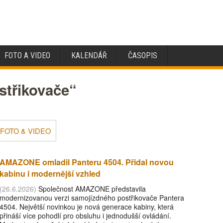
FOTO A VIDEO
KALENDÁŘ
ČASOPIS
střikovače“
FOTO & VIDEO
AMAZONE omladil Panteru 4504. Přidal novou
kabinu i modernější vzhled
(26.6.2026)
Společnost AMAZONE představila
modernizovanou verzi samojízdného postřikovače Pantera
4504. Největší novinkou je nová generace kabiny, která
přináší více pohodlí pro obsluhu i jednodušší ovládání.