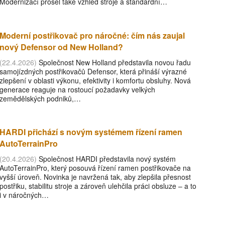
Modernizací prošel také vzhled stroje a standardní…
Moderní postřikovač pro náročné: čím nás zaujal
nový Defensor od New Holland?
(22.4.2026)
Společnost New Holland představila novou řadu
samojízdných postřikovačů Defensor, která přináší výrazné
zlepšení v oblasti výkonu, efektivity i komfortu obsluhy. Nová
generace reaguje na rostoucí požadavky velkých
zemědělských podniků,…
HARDI přichází s novým systémem řízení ramen
AutoTerrainPro
(20.4.2026)
Společnost HARDI představila nový systém
AutoTerrainPro, který posouvá řízení ramen postřikovače na
vyšší úroveň. Novinka je navržená tak, aby zlepšila přesnost
postřiku, stabilitu stroje a zároveň ulehčila práci obsluze – a to
i v náročných…