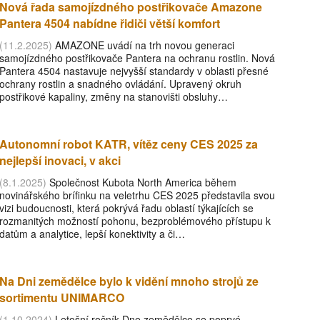
Nová řada samojízdného postřikovače Amazone
Pantera 4504 nabídne řidiči větší komfort
(11.2.2025)
AMAZONE uvádí na trh novou generaci
samojízdného postřikovače Pantera na ochranu rostlin. Nová
Pantera 4504 nastavuje nejvyšší standardy v oblasti přesné
ochrany rostlin a snadného ovládání. Upravený okruh
postřikové kapaliny, změny na stanovišti obsluhy…
Autonomní robot KATR, vítěz ceny CES 2025 za
nejlepší inovaci, v akci
(8.1.2025)
Společnost Kubota North America během
novinářského brífinku na veletrhu CES 2025 představila svou
vizi budoucnosti, která pokrývá řadu oblastí týkajících se
rozmanitých možností pohonu, bezproblémového přístupu k
datům a analytice, lepší konektivity a či…
Na Dni zemědělce bylo k vidění mnoho strojů ze
sortimentu UNIMARCO
(1.10.2024)
Letošní ročník Dne zemědělce se poprvé