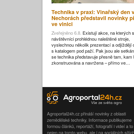
Technika v praxi: Vinařský den 
Nechorách představil novinky p
ve vinici
Zveřejněno 6.8.
Existují akce, na kterých s
návštěvníci prohlédnou naleštěné stroje,
vyslechnou několik prezentací a odjíždějí
s katalogem pod paží. Pak jsou ale setkán
se technika představuje přesně tam, kam 
zkonstruována a navržena – přímo ve…
Agroportal24h.cz přináší novinky z oblasti
zemědělské techniky. Informace publikujeme
formou článků, reportáží, fotografií i videí a to
nejen na tomto webu, ale i na sociálních sítíc