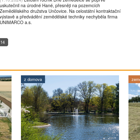
uskutečnil na úrodné Hané, přesněji na pozemcích
Zemědělského družstva Unčovice. Na celostátní kontraktační
výstavě a předvádění zemědělské techniky nechyběla firma
UNIMARCO a.s.
14
z domova
země