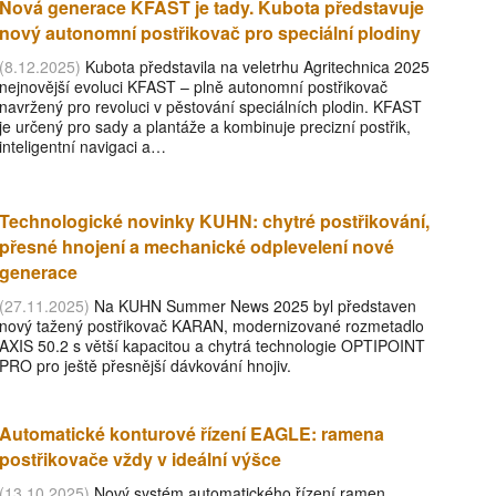
Nová generace KFAST je tady. Kubota představuje
nový autonomní postřikovač pro speciální plodiny
(8.12.2025)
Kubota představila na veletrhu Agritechnica 2025
nejnovější evoluci KFAST – plně autonomní postřikovač
navržený pro revoluci v pěstování speciálních plodin. KFAST
je určený pro sady a plantáže a kombinuje precizní postřik,
inteligentní navigaci a…
Technologické novinky KUHN: chytré postřikování,
přesné hnojení a mechanické odplevelení nové
generace
(27.11.2025)
Na KUHN Summer News 2025 byl představen
nový tažený postřikovač KARAN, modernizované rozmetadlo
AXIS 50.2 s větší kapacitou a chytrá technologie OPTIPOINT
PRO pro ještě přesnější dávkování hnojiv.
Automatické konturové řízení EAGLE: ramena
postřikovače vždy v ideální výšce
(13.10.2025)
Nový systém automatického řízení ramen