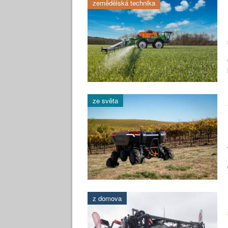
zemědělská technika
ze světa
z domova