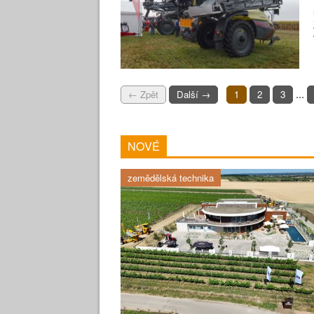
...
← Zpět
Další →
1
2
3
NOVÉ
zemědělská technika