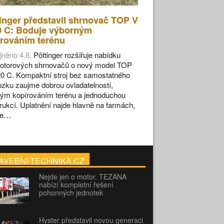
inger představil shrnovač TOP V
0 C: Boduje výborným
rováním terénu
jněno 4.8.
Pöttinger rozšiřuje nabídku
otorových shrnovačů o nový model TOP
0 C. Kompaktní stroj bez samostatného
zku zaujme dobrou ovladatelností,
ým kopírováním terénu a jednoduchou
rukcí. Uplatnění najde hlavně na farmách,
se…
AVEBNI-TECHNIKA.CZ
Nejde jen o motor. TEZANA
nabízí kompletní řešení
pohonných jednotek
Hyster představil novou generaci