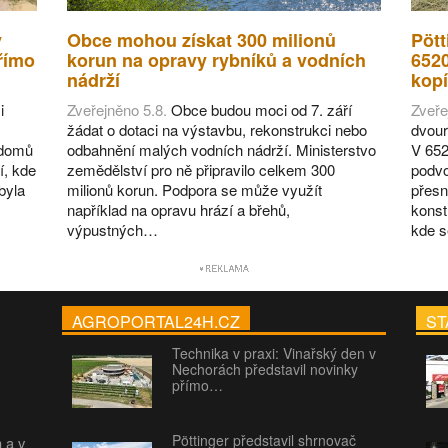
v
Obce mohou získat 300 milionů
Pött
římo
korun na opravy rybníků a vodních
652
nádrží
kopí
i
Zveřejněno 5.8.
Obce budou moci od 7. září
Zveře
žádat o dotaci na výstavbu, rekonstrukci nebo
dvour
 domů
odbahnění malých vodních nádrží. Ministerstvo
V 652
í, kde
zemědělství pro ně připravilo celkem 300
podvo
byla
milionů korun. Podpora se může využít
přesn
například na opravu hrází a břehů,
konst
výpustných…
kde 
AGROPORTAL24H.CZ
ST
Technika v praxi: Vinařský den v
Nechorách představil novinky
přímo…
Pöttinger představil shrnovač
h a v