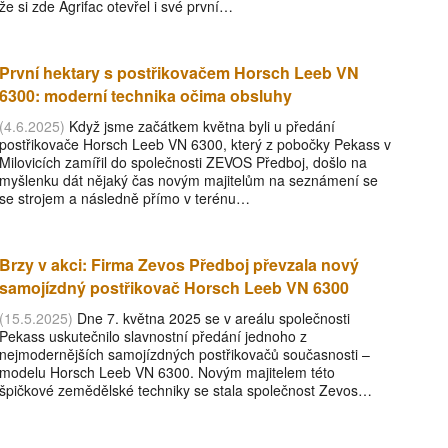
že si zde Agrifac otevřel i své první…
První hektary s postřikovačem Horsch Leeb VN
6300: moderní technika očima obsluhy
(4.6.2025)
Když jsme začátkem května byli u předání
postřikovače Horsch Leeb VN 6300, který z pobočky Pekass v
Milovicích zamířil do společnosti ZEVOS Předboj, došlo na
myšlenku dát nějaký čas novým majitelům na seznámení se
se strojem a následně přímo v terénu…
Brzy v akci: Firma Zevos Předboj převzala nový
samojízdný postřikovač Horsch Leeb VN 6300
(15.5.2025)
Dne 7. května 2025 se v areálu společnosti
Pekass uskutečnilo slavnostní předání jednoho z
nejmodernějších samojízdných postřikovačů současnosti –
modelu Horsch Leeb VN 6300. Novým majitelem této
špičkové zemědělské techniky se stala společnost Zevos…