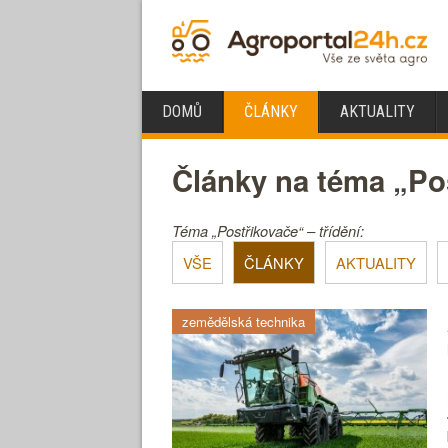
DOMŮ
ČLÁNKY
AKTUALITY
Články na téma „Po
Téma „Postřikovače“ – třídění:
VŠE
ČLÁNKY
AKTUALITY
zemědělská technika